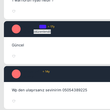
1 warriorun fiyatı nedir ?
ozgurakcan
OP
⭐ 17y
O
1 yil once
(düzenlendi)
Güncel
armutspor47
⭐ 14y
A
1 yil once
Wp den ulaşırsanız sevinirim 05054389225