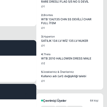
RARE DRESLİ FLAG 5/5 NO S DEVİL
1
2.
Brontes
WTB 134/135 CHN SS DEVİLLİ CHAR
FULL İTEM
1
3.
Hyperion
SATILIK 134 LV WİZ 135 LV NUKER
1
#2
4.
Theia
WTB 2010 HALLOWEN DRESS MALE
2
5.
İstekleriniz & Önerileriniz
Kullancı adı (url) değişikliği talebi
1
#3
Çevrimiçi Üyeler
64 kişi