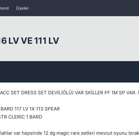
rend
Üyeler
Kapat
 LV VE 111 LV
Kapat
ACC SET DRESS SET DEVİL(ÖLÜ) VAR SKİLLER FF 1M SP VAR. 
1 BARD 117 LV 1X 113 SPEAR
 STR CLERİC 1 BARD
silahlar var hepsinde 12 dg magic rare setleri mevcut oyunu bıra