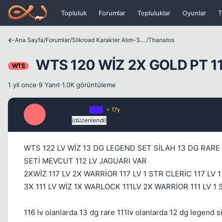
Icerige atla
Topluluk
Forumlar
Topluluklar
Oyunlar
T
Ana Sayfa
/
Forumlar
/
Silkroad Karakter Alım-Satımları
/
Thanatos
WTS 120 WİZ 2X GOLD PT 116
WTS
1 yil once
·
9 Yanıt
·
1.0K görüntüleme
ozgurakcan
OP
⭐ 17y
O
1 yil once
(düzenlendi)
WTS 122 LV WİZ 13 DG LEGEND SET SİLAH 13 DG RARE 
SETİ MEVCUT 112 LV JAGUARI VAR
2XWİZ 117 LV 2X WARRİOR 117 LV 1 STR CLERİC 117 LV 
3X 111 LV WİZ 1X WARLOCK 111LV 2X WARRİOR 111 LV 1
116 lv olanlarda 13 dg rare 111lv olanlarda 12 dg legend 