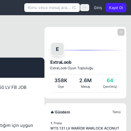
Giriş
Kayıt Ol
TR
E
ExtraLoob
ExtraLoob Oyun Topluluğu
#1
358K
2.6M
64
50 LV FB JOB
Üye
Mesaj
Çevrimiçi
🔥 Gündem
Tümü
1.
Theia
ktığım için uygun
WTS 131 LV WARİOR WARLOCK ACONUT