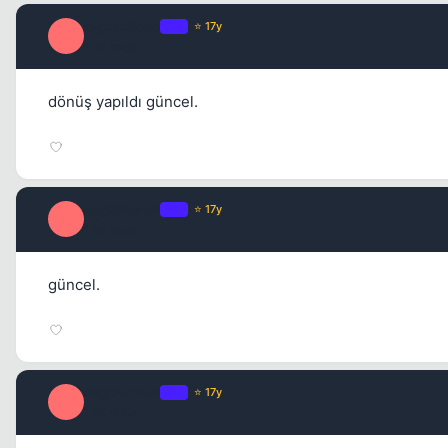
ozgurakcan
OP
⭐ 17y
O
1 yil once
dönüş yapıldı güncel.
ozgurakcan
OP
⭐ 17y
O
1 yil once
güncel.
ozgurakcan
OP
⭐ 17y
O
1 yil once