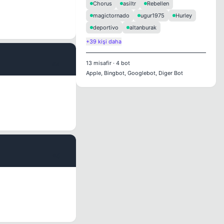
Chorus
asiltr
Rebellen
magictornado
ugur1975
Hurley
deportivo
altanburak
+39 kişi daha
13
misafir
·
4
bot
#4
Apple, Bingbot, Googlebot, Diger Bot
#5