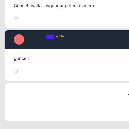
Güncel fiyatlar uygundur geleni üzmem
ozgurakcan
OP
⭐ 17y
O
1 yil once
güncell