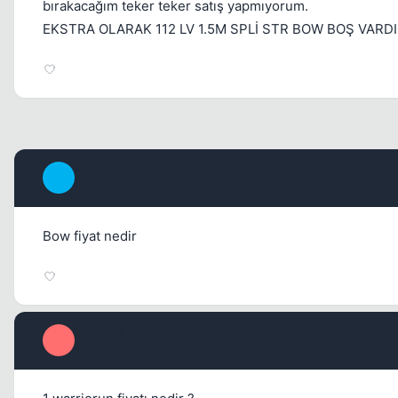
bırakacağım teker teker satış yapmıyorum.
EKSTRA OLARAK 112 LV 1.5M SPLİ STR BOW BOŞ VARD
Painpie
P
1 yil once
Bow fiyat nedir
kronosta
K
1 yil once