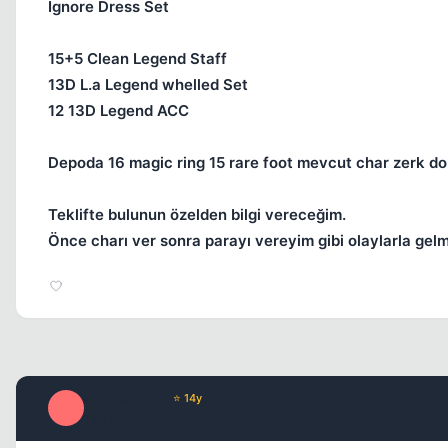
İgnore Dress Set
15+5 Clean Legend Staff
13D L.a Legend whelled Set
12 13D Legend ACC
Depoda 16 magic ring 15 rare foot mevcut char zerk do
Teklifte bulunun özelden bilgi vereceğim.
Önce charı ver sonra parayı vereyim gibi olaylarla gel
armutspor47
⭐ 14y
A
1 yil once