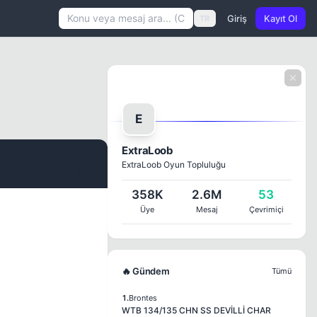
Giriş
Kayıt Ol
TR
E
ExtraLoob
ExtraLoob Oyun Topluluğu
#1
358K
2.6M
53
Üye
Mesaj
Çevrimiçi
🔥 Gündem
Tümü
1.
Brontes
WTB 134/135 CHN SS DEVİLLİ CHAR