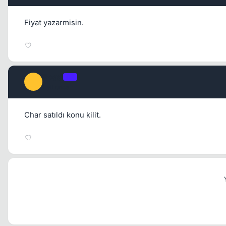
Fiyat yazarmisin.
iBoggi
OP
I
1 yil once
Char satıldı konu kilit.