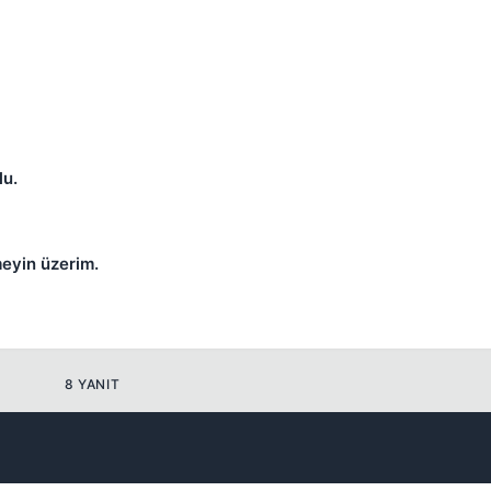
Kapat
lu.
Kapat
meyin üzerim.
8 YANIT
Kapat