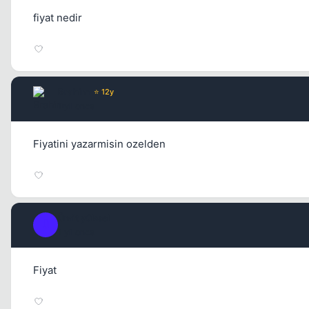
fiyat nedir
Brahim
⭐ 12y
1 yil once
Fiyatini yazarmisin ozelden
Ümit yüksel
Ü
1 yil once
Fiyat