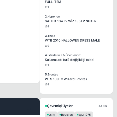
FULL İTEM
1
2.
Hyperion
SATILIK 134 LV WİZ 135 LV NUKER
1
3.
Theia
WTB 2010 HALLOWEN DRESS MALE
2
4.
İstekleriniz & Önerileriniz
Kullancı adı (url) değişikliği talebi
1
5.
Brontes
WTS 109 Lv Wizard Brontes
1
Çevrimiçi Üyeler
53 kişi
#2
asiltr
Rebellen
ugur1975