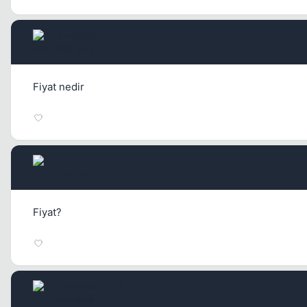
Sosyetik
1 yil once
Fiyat nedir
Kll
1 yil once
Fiyat?
canrecep3457
1 yil once