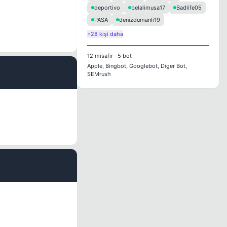
deportivo
belalimusa17
Badlife05
PASA
denizdumanli19
+28 kişi daha
12
misafir
·
5
bot
Apple, Bingbot, Googlebot, Diger Bot,
SEMrush
#3
#4