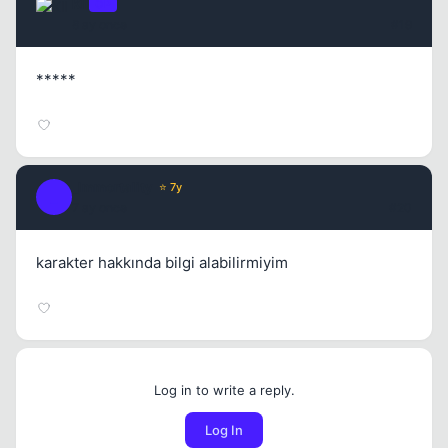
Kll
OP
8 ay once
#19
*****
_Immortality
⭐ 7y
_
7 ay once
#20
karakter hakkında bilgi alabilirmiyim
Log in to write a reply.
Log In