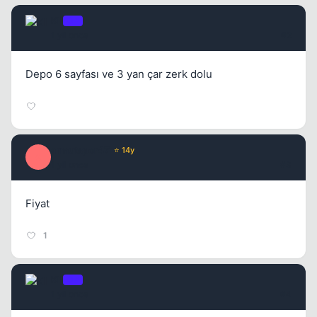
Kll
OP
1 yil once
#2
Kapat
Depo 6 sayfası ve 3 yan çar zerk dolu
armutspor47
⭐ 14y
A
1 yil once
#3
Kapat
Fiyat
1
Kll
OP
1 yil once
#4
Kapat