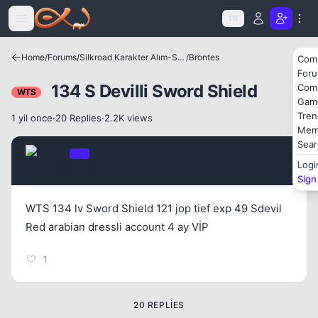
Icerige atla
TR
Home
/
Forums
/
Silkroad Karakter Alım-Satımları
/
Brontes
Com
For
134 S Devilli Sword Shield
Com
WTS
Gam
Kapat
Tren
1 yil once
·
20 Replies
·
2.2K views
Mem
Sear
Kll
OP
Logi
1 yil once
#1
Sign
WTS 134 lv Sword Shield 121 jop tief exp 49 Sdevil
Red arabian dressli account 4 ay VİP
Kapat
1
20 REPLIES