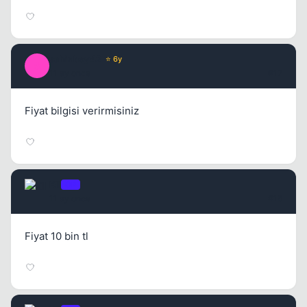
sahinbey42
⭐ 6y
S
11 ay once
#17
Fiyat bilgisi verirmisiniz
Kll
OP
11 ay once
#18
Fiyat 10 bin tl