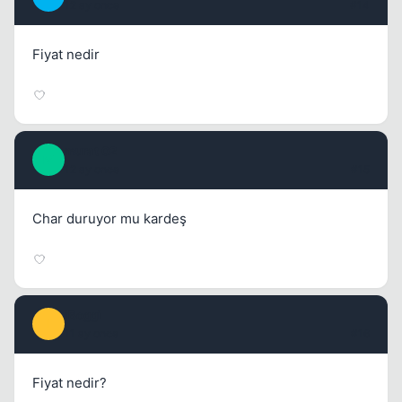
12 ay once
#14
Fiyat nedir
murat 02
M
12 ay once
#15
Char duruyor mu kardeş
iBoggi
I
11 ay once
#16
Fiyat nedir?