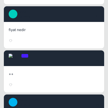
Xyma
X
1 yil once
#7
fiyat nedir
Kll
OP
1 yil once
#8
++
Enbiya Öztürk
E
1 yil once
#9