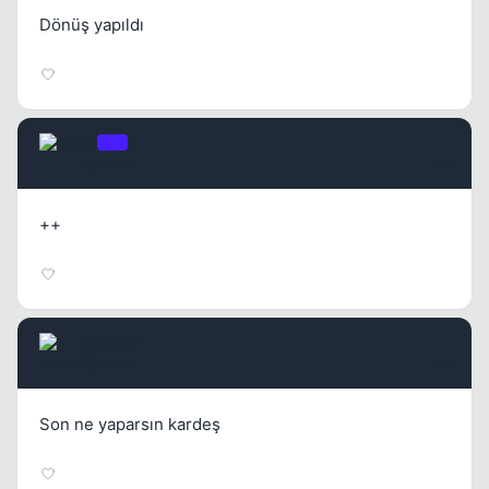
Dönüş yapıldı
Kll
OP
1 yil once
#5
Kapat
++
Sosyetik
1 yil once
#6
Kapat
Son ne yaparsın kardeş