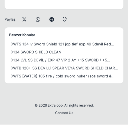
Paylaş:
Benzer Konular
WTS 134 lv Sword Shield 121 jop tief exp 49 Sdevil Red
arabian dressli account 4 ay VİP
134 SWORD SHIELD CLEAN
134 LVL SS DEVİL / EXP 47 VİP 2 AY +15 SWORD / +5
SHİELD
WTB 120+ SS DEVİLLİ SPEAR VEYA SWORD SHİELD CHAR--
Ortalama veya başlangıç seviye itemli olması tercihimdir.
WTS [WATER] 105 fıre / cold sword nuker (sos sword &
shield
© 2026 Extraloob. All rights reserved.
Contact Us