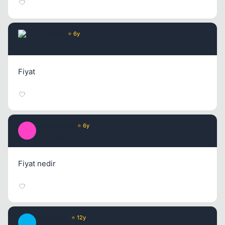
HarunSS
⭐ 6y
1 yil once
#12
Fiyat
sahinbey42
⭐ 6y
S
1 yil once
#13
Fiyat nedir
bdirhan41
⭐ 12y
B