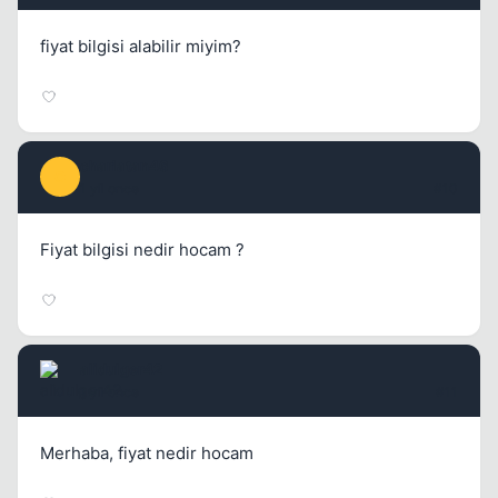
fiyat bilgisi alabilir miyim?
charlatan46
C
1 yil once
#10
Fiyat bilgisi nedir hocam ?
alidulger42
1 yil once
#11
Merhaba, fiyat nedir hocam