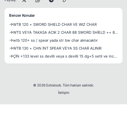
Benzer Konular
WTB 120 + SWORD SHIELD CHAR VE WIZ CHAR
WTS VEYA TAKASA ACIK 2 CHAR 88 SWORD SHİELD ++ 83
SPEAR NUKER CHAR SETLİ
wtb 120+ ss / spear yada str bw char alınacaktır
WTB 130 + CHN İNT SPEAR VEYA SS CHAR ALINIR
ÇİN +133 level ss devilli veya s devilli 15 dg+5 setli ve inca
common job setli char arıyorum, elden alışveriş tercihim.
© 2026 Extraloob. Tüm hakları saklıdır.
İletişim