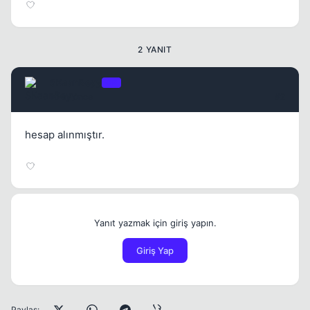
2 YANIT
SKaanBeyy
OP
10 ay once
#2
hesap alınmıştır.
Yanıt yazmak için giriş yapın.
Giriş Yap
Paylaş: