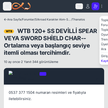
Icerige atla
TR
Kapat
Ana Sayfa
/
Forumlar
/
Silkroad Karakter Alım-Satımları
/
Thanatos
Topl
Foru
WTB 120+ SS DEVİLLİ SPEAR
Topl
WTB
Oyun
VEYA SWORD SHİELD CHAR--
Tren
Ortalama veya başlangıç seviye
Üyel
Ara
itemli olması tercihimdir.
Giriş
Kayı
10 ay once
·
2 Yanıt
·
344 görüntüleme
SKaanBeyy
OP
10 ay once
#1
0537 377 1504 numaran resimleri ve fiyatıyla
iletebilirsiniz.