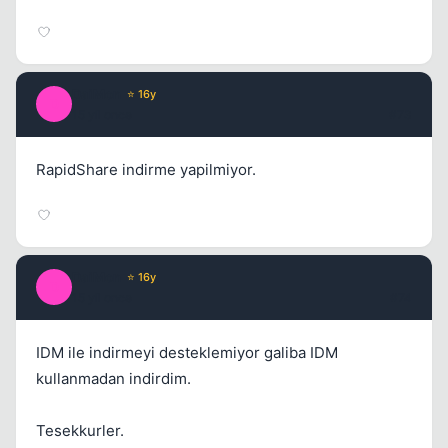
DaiMon
⭐ 16y
D
15 yil once
#73
RapidShare indirme yapilmiyor.
DaiMon
⭐ 16y
D
15 yil once
#74
IDM ile indirmeyi desteklemiyor galiba IDM
kullanmadan indirdim.
Tesekkurler.