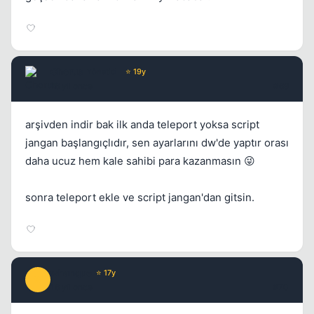
Chorus
Yönetici
⭐ 19y
16 yil once
#69
arşivden indir bak ilk anda teleport yoksa script
jangan başlangıçlıdır, sen ayarlarını dw'de yaptır orası
daha ucuz hem kale sahibi para kazanmasın 😜
sonra teleport ekle ve script jangan'dan gitsin.
whanque
⭐ 17y
W
16 yil once
#70