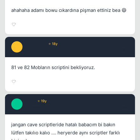
ahahaha adamı bowu cıkardına pişman ettiniz bea 😄
Kapat
Break4Love
⭐ 18y
B
16 yil once
#63
81 ve 82 Mobların scriptini bekliyoruz.
Kapat
M_R_Y
⭐ 19y
M
16 yil once
#64
jangan cave scriptleride hatalı babacım bi bakın
lütfen takılıo kalıo .... heryerde aynı scriptler farklı