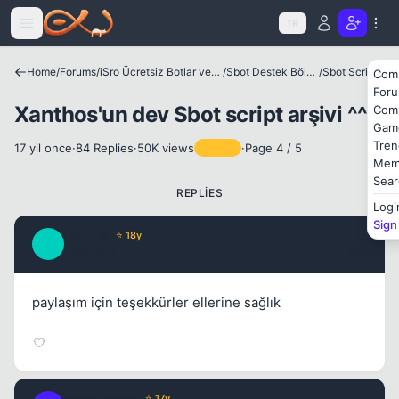
Icerige atla
TR
Home
/
Forums
/
iSro Ücretsiz Botlar ve Diğer Programlar
/
Sbot Destek Bölümü
/
Sbot Scriptler
Com
For
Xanthos'un dev Sbot script arşivi ^^
Com
Gam
Tren
17 yil once
·
84 Replies
·
50K views
·
Page 4 / 5
Pinned
Mem
Sear
REPLIES
Kapat
Logi
Sign
LUISE19
⭐ 18y
L
16 yil once
#61
paylaşım için teşekkürler ellerine sağlık
Kapat
RiodeJaneiro
⭐ 17y