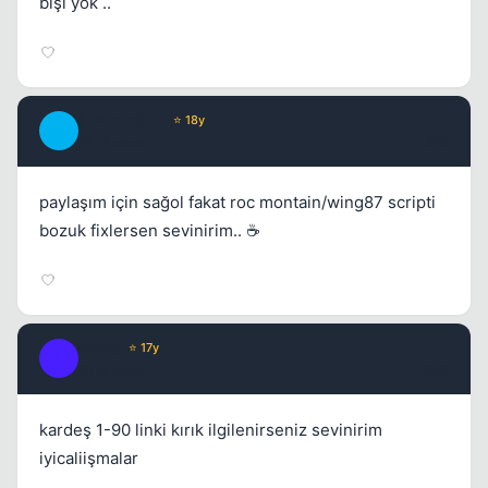
bişi yok ..
Kapat
|_YakOx33_|
⭐ 18y
|
16 yil once
#65
paylaşım için sağol fakat roc montain/wing87 scripti
bozuk fixlersen sevinirim.. ☕
Kapat
lordxp
⭐ 17y
L
16 yil once
#66
kardeş 1-90 linki kırık ilgilenirseniz sevinirim
iyicaliişmalar