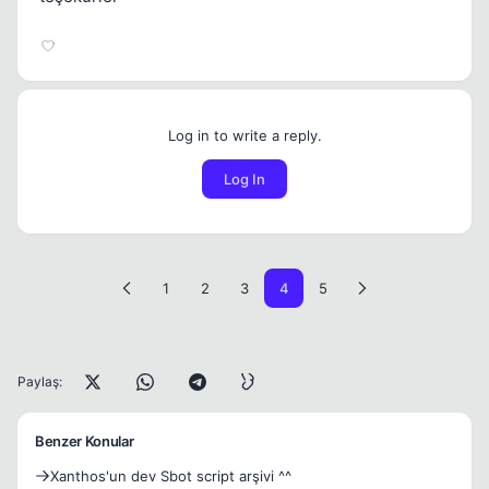
Log in to write a reply.
Log In
1
2
3
4
5
Paylaş:
Benzer Konular
Xanthos'un dev Sbot script arşivi ^^