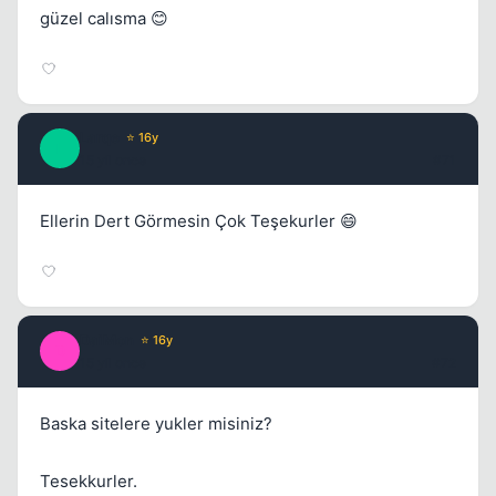
güzel calısma 😊
Larqe
⭐ 16y
L
15 yil once
#71
Ellerin Dert Görmesin Çok Teşekurler 😄
DaiMon
⭐ 16y
D
15 yil once
#72
Baska sitelere yukler misiniz?
Tesekkurler.