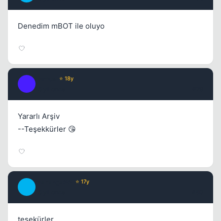
Denedim mBOT ile oluyo
Lemus
⭐ 18y
L
15 yil once
#79
Yararlı Arşiv
--Teşekkürler 😘
maranga33
⭐ 17y
M
15 yil once
#80
teşekürler