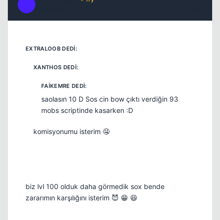
R
16 yil once
#62
Kapat
saolasın 10 D Sos cin bow çıktı verdiğin 93
mobs scriptinde kasarken :D
komisyonumu isterim 🤤
biz lvl 100 olduk daha görmedik sox bende
zararımın karşılığını isterim 😈 😁 😆