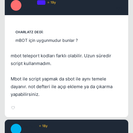
Xanthos
OP
⭐ 19y
X
15 yil once
#77
mBOT için uygunmudur bunlar ?
mbot teleport kodları farklı olabilir. Uzun süredir
script kullanmadım.
Mbot ile script yapmak da sbot ile aynı temele
dayanır. not defteri ile açıp ekleme ya da çıkarma
yapabilirsiniz.
charlatz
⭐ 18y
C
15 yil once
#78