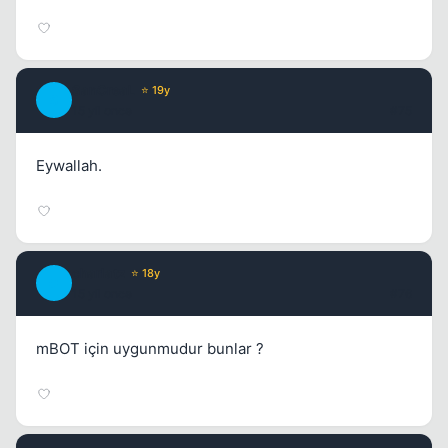
SanCreaL
⭐ 19y
S
15 yil once
#75
Eywallah.
charlatz
⭐ 18y
C
15 yil once
#76
mBOT için uygunmudur bunlar ?