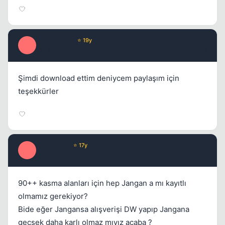
BaphometH
⭐ 19y
B
16 yil once
#67
Şimdi download ettim deniycem paylaşım için
teşekkürler
_Atalante_
⭐ 17y
_
16 yil once
#68
90++ kasma alanları için hep Jangan a mı kayıtlı
olmamız gerekiyor?
Bide eğer Jangansa alışverişi DW yapıp Jangana
geçsek daha karlı olmaz mıyız acaba ?