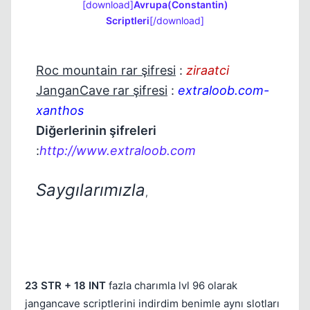
[download]
Avrupa(Constantin)
Scriptleri
[/download]
Roc mountain rar şifresi
:
ziraatci
JanganCave rar şifresi
:
extraloob.com-
xanthos
Diğerlerinin şifreleri
:
http://www.extraloob.com
Saygılarımızla
,
23 STR + 18 INT
fazla charımla lvl 96 olarak
Kapat
jangancave scriptlerini indirdim benimle aynı slotları