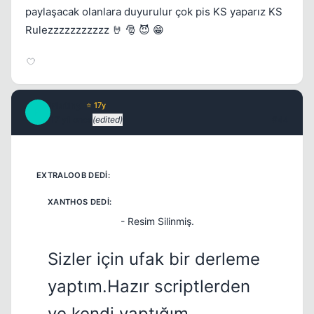
paylaşacak olanlara duyurulur çok pis KS yaparız KS
Rulezzzzzzzzzzz 🤘 🎅 😈 😁
Kapat
Platiny
⭐ 17y
P
17 yil once
(edited)
#44
- Resim Silinmiş.
Kapat
Sizler için ufak bir derleme
yaptım.Hazır scriptlerden
ve kendi yaptığım