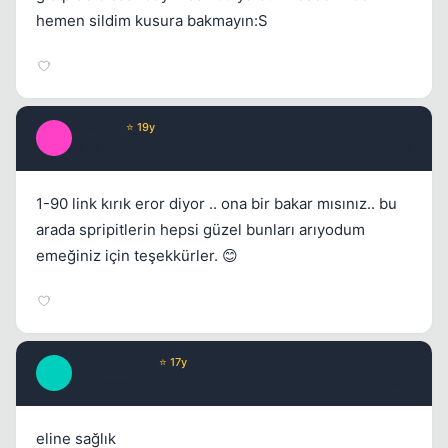
hemen sildim kusura bakmayın:S
edebbb
⭐ 19y
E
17 yil once
#51
1-90 link kırık eror diyor .. ona bir bakar mısınız.. bu
arada spripitlerin hepsi güzel bunları arıyodum
emeğiniz için teşekkürler. 😊
superlordice
⭐ 17y
S
17 yil once
#52
eline sağlık