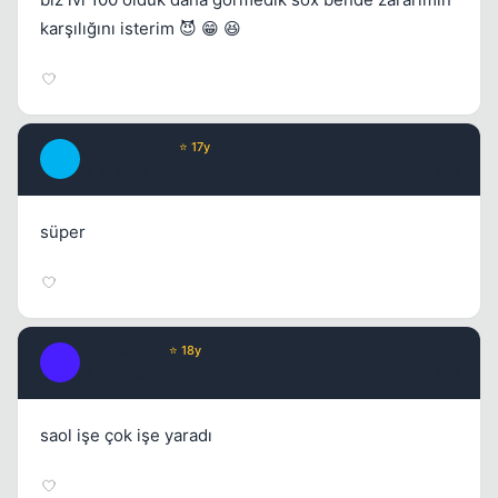
karşılığını isterim 😈 😁 😆
TurkishTeam
⭐ 17y
T
16 yil once
#58
süper
FURKANAR
⭐ 18y
F
16 yil once
#59
saol işe çok işe yaradı