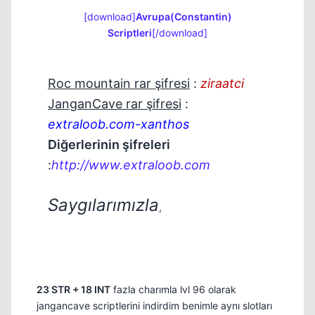
[download]
Avrupa(Constantin)
Scriptleri
[/download]
Roc mountain rar şifresi
:
ziraatci
JanganCave rar şifresi
:
extraloob.com-xanthos
Diğerlerinin şifreleri
:
http://www.extraloob.com
Saygılarımızla
,
23 STR + 18 INT
fazla charımla lvl 96 olarak
jangancave scriptlerini indirdim benimle aynı slotları