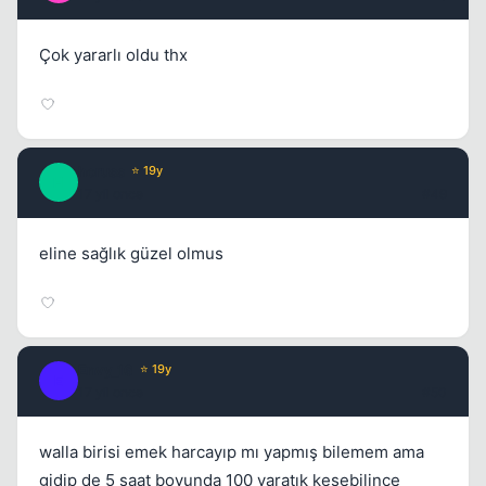
Çok yararlı oldu thx
horuss
⭐ 19y
H
17 yil once
#49
eline sağlık güzel olmus
Envy_16
⭐ 19y
E
17 yil once
#50
walla birisi emek harcayıp mı yapmış bilemem ama
gidip de 5 saat boyunda 100 yaratık kesebilince