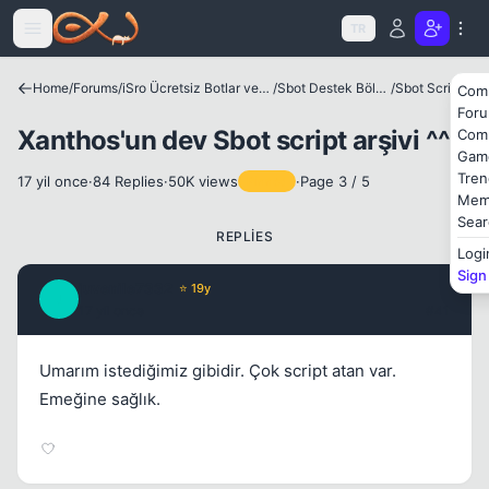
Icerige atla
TR
Home
/
Forums
/
iSro Ücretsiz Botlar ve Diğer Programlar
/
Sbot Destek Bölümü
/
Sbot Scriptler
Com
For
Xanthos'un dev Sbot script arşivi ^^
Com
Gam
Tren
17 yil once
·
84 Replies
·
50K views
·
Page 3 / 5
Pinned
Mem
Kapat
Sear
REPLIES
Logi
Sign
juvenile7332
⭐ 19y
J
17 yil once
#41
Umarım istediğimiz gibidir. Çok script atan var.
Emeğine sağlık.
Kapat