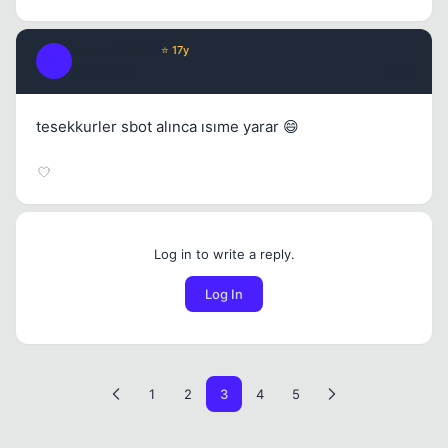
samed12345
⭐ 17y
S
16 yil once
#60
tesekkurler sbot alınca ısıme yarar 😄
Log in to write a reply.
Log In
1
2
3
4
5