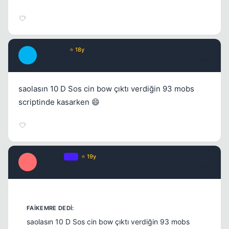
faikemre
⭐ 18y
F
17 yil once
#53
saolasın 10 D Sos cin bow çıktı verdiğin 93 mobs
scriptinde kasarken 😄
Xanthos
OP
⭐ 19y
X
17 yil once
#54
saolasın 10 D Sos cin bow çıktı verdiğin 93 mobs