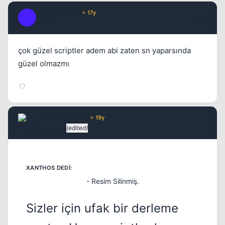
RiodeJaneiro
⭐ 17y
R
17 yil once
#42
çok güzel scriptler adem abi zaten sn yaparsında
güzel olmazmı
Kapat
Chorus
Yönetici
⭐ 19y
17 yil once
(edited)
#43
- Resim Silinmiş.
Sizler için ufak bir derleme