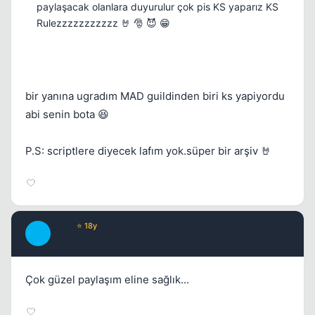
paylaşacak olanlara duyurulur çok pis KS yaparız KS
Rulezzzzzzzzzzz 🤘 🎅 😈 😁
bir yanına ugradım MAD guildinden biri ks yapiyordu
abi senin bota 😆
P.S: scriptlere diyecek lafım yok.süper bir arşiv 🤘
croft
⭐ 18y
C
17 yil once
#45
Çok güzel paylaşım eline sağlık...