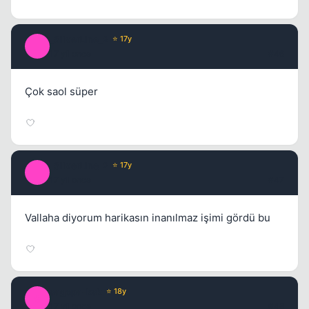
_SilverLine_2
⭐ 17y
_
17 yil once
#46
Çok saol süper
_SilverLine_2
⭐ 17y
_
17 yil once
#47
Vallaha diyorum harikasın inanılmaz işimi gördü bu
sagopa-ksk
⭐ 18y
S
17 yil once
#48