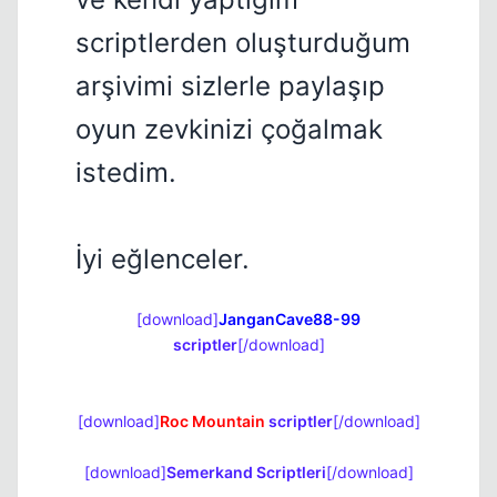
scriptlerden oluşturduğum
Kapat
arşivimi sizlerle paylaşıp
oyun zevkinizi çoğalmak
istedim.
İyi eğlenceler.
[download]
JanganCave88-99
scriptler
[/download]
[download]
Roc Mountain
scriptler
[/download]
[download]
Semerkand Scriptleri
[/download]