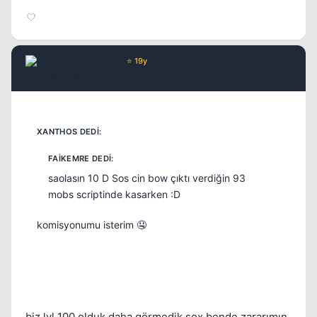
Chorus
Yönetici
⭐ 19y
16 yil once
#57
saolasın 10 D Sos cin bow çıktı verdiğin 93
mobs scriptinde kasarken :D
komisyonumu isterim 🤤
biz lvl 100 olduk daha görmedik sox bende zararımın