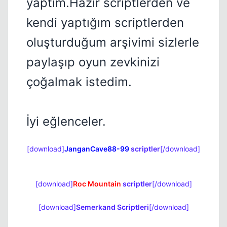
yaptım.Hazır scriptlerden ve
Kapat
kendi yaptığım scriptlerden
oluşturduğum arşivimi sizlerle
paylaşıp oyun zevkinizi
çoğalmak istedim.
Kapat
İyi eğlenceler.
[download]
JanganCave88-99
scriptler
[/download]
[download]
Roc Mountain
scriptler
[/download]
Kapat
[download]
Semerkand Scriptleri
[/download]