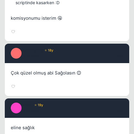
scriptinde kasarken :D
komisyonumu isterim 🤤
BaSoryong
⭐ 18y
B
17 yil once
#55
Çok qüzel olmuş abi Sağolasın 😊
ender
⭐ 19y
E
16 yil once
#56
eline sağlık