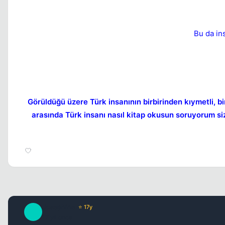
Bu da ins
Görüldüğü üzere Türk insanının birbirinden kıymetli, bi
arasında Türk insanı nasıl kitap okusun soruyorum size.
Josephine
⭐ 17y
J
17 yil once