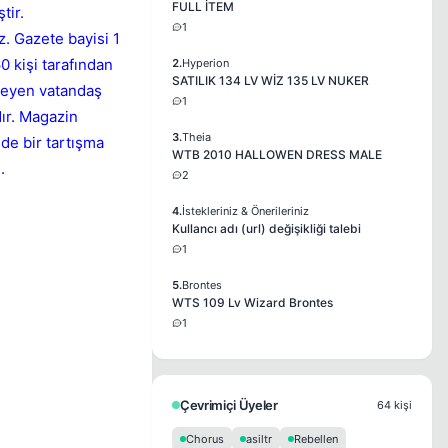
FULL İTEM
tir.
1
z. Gazete bayisi 1
 kişi tarafından
2.
Hyperion
SATILIK 134 LV WİZ 135 LV NUKER
meyen vatandaş
1
ır. Magazin
3.
Theia
ede bir tartışma
WTB 2010 HALLOWEN DRESS MALE
.
2
4.
İstekleriniz & Önerileriniz
Kullancı adı (url) değişikliği talebi
1
5.
Brontes
WTS 109 Lv Wizard Brontes
1
Çevrimiçi Üyeler
64 kişi
Chorus
asiltr
Rebellen