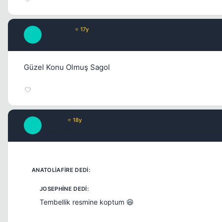
Prophecy
⭐ 17y
P
17 yil once
Güzel Konu Olmuş Sagol
Infinity
⭐ 18y
I
17 yil once
Tembellik resmine koptum 😆