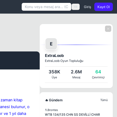
Giriş
Kayıt Ol
TR
E
ExtraLoob
ExtraLoob Oyun Topluluğu
#1
358K
2.6M
64
Üye
Mesaj
Çevrimiçi
 zaman kitap
🔥 Gündem
Tümü
anesi bulunur, o
1.
Brontes
r ve 1 yıl daha
WTB 134/135 CHN SS DEVİLLİ CHAR