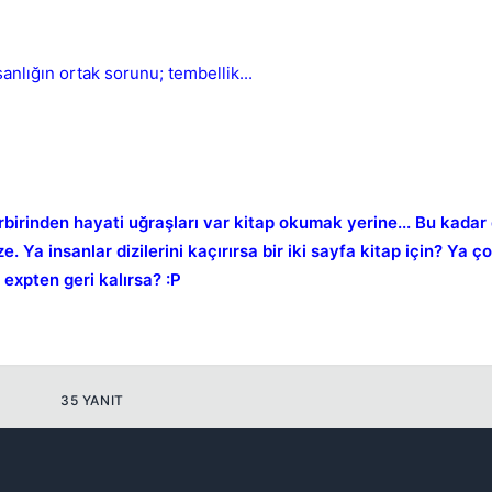
anlığın ortak sorunu; tembellik...
Kapat
rbirinden hayati uğraşları var kitap okumak yerine... Bu kadar 
 Ya insanlar dizilerini kaçırırsa bir iki sayfa kitap için? Ya ç
expten geri kalırsa? :P
35 YANIT