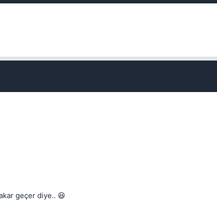
Kapat
kar geçer diye.. 😆