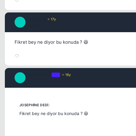
Josephine
⭐ 17y
J
17 yil once
Fikret bey ne diyor bu konuda ? 😆
AnatoliaFire1
OP
⭐ 18y
A
17 yil once
Fikret bey ne diyor bu konuda ? 😆