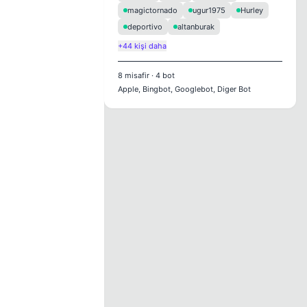
magictornado
ugur1975
Hurley
deportivo
altanburak
+44 kişi daha
8
misafir
·
4
bot
Apple, Bingbot, Googlebot, Diger Bot