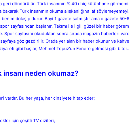
a geri döndürülür. Türk insanının % 40 ı hiç kütüphane görmemiş
ına bakarak Türk insanının okuma alışkanlığına laf söylemeyemeyi
benim dolaşıp durur. Bayi 1 gazete satmıştır ama o gazete 50-60
r sayfasından başlanır. Takımı ile ilgili güzel bir haber göre
Kapat
e. Spor sayfasını okuduktan sonra sırada magazin haberleri vard
k sayfaya göz gezdirilir. Orada yer alan bir haber okunur ve kahv
ziyareti gibi başlar, Mehmet Topuz'un Fenere gelmesi gibi biter..
k insanı neden okumaz?
 vardır. Bu her yaşa, her cinsiyete hitap eder;
ekler için çeşitli TV dizileri;