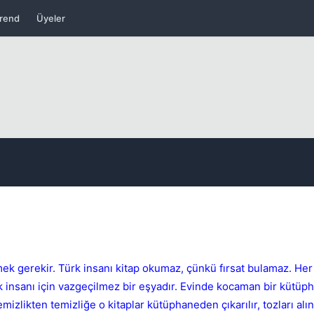
Kapat
rend
Üyeler
Kapat
 gerekir. Türk insanı kitap okumaz, çünkü fırsat bulamaz. Her
k insanı için vazgeçilmez bir eşyadır. Evinde kocaman bir kütüph
likten temizliğe o kitaplar kütüphaneden çıkarılır, tozları alını