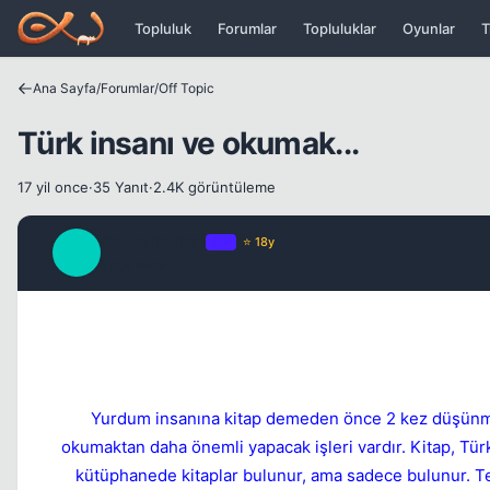
Icerige atla
Topluluk
Forumlar
Topluluklar
Oyunlar
T
Ana Sayfa
/
Forumlar
/
Off Topic
Türk insanı ve okumak...
17 yil once
·
35 Yanıt
·
2.4K görüntüleme
AnatoliaFire1
OP
⭐ 18y
A
17 yil once
Yurdum insanına kitap demeden önce 2 kez düşünmek
okumaktan daha önemli yapacak işleri vardır. Kitap, Tür
kütüphanede kitaplar bulunur, ama sadece bulunur. Temiz