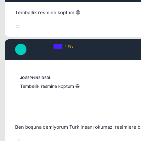
Tembellik resmine koptum 😆
AnatoliaFire1
OP
⭐ 18y
A
17 yil once
Tembellik resmine koptum 😆
Ben boşuna demiyorum Türk insanı okumaz, resimlere ba