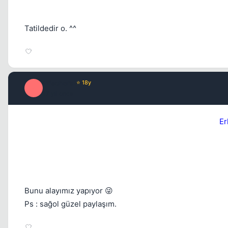
Tatildedir o. ^^
Prisoners
⭐ 18y
P
17 yil once
Er
Bunu alayımız yapıyor 😜
Ps : sağol güzel paylaşım.