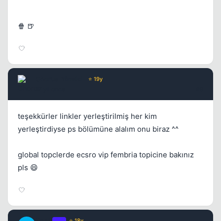
🍿 🍺
Chorus
Yönetici
⭐ 19y
17 yil once
#9
teşekkürler linkler yerleştirilmiş her kim
yerleştirdiyse ps bölümüne alalım onu biraz ^^
global topclerde ecsro vip fembria topicine bakınız
pls 😄
Truth
OP
⭐ 18y