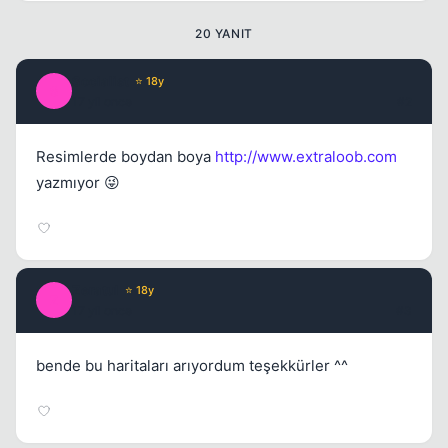
20 YANIT
Kapat
Socialist
⭐ 18y
S
17 yil once
#2
Resimlerde boydan boya
http://www.extraloob.com
yazmıyor 😜
Kapat
Zeratul
⭐ 18y
Z
17 yil once
#3
bende bu haritaları arıyordum teşekkürler ^^