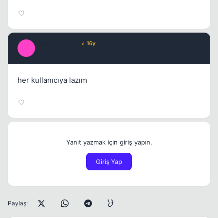
LastJanissary
⭐ 16y
L
16 yil once
#20
her kullanıcıya lazım
Yanıt yazmak için giriş yapın.
Giriş Yap
Paylaş: