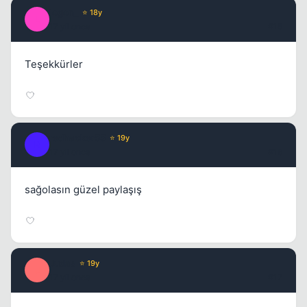
logon_
⭐ 18y
L
17 yil once
#15
Teşekkürler
redhacker55
⭐ 19y
R
17 yil once
#16
sağolasın güzel paylaşış
Judas
⭐ 19y
J
17 yil once
#17