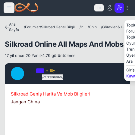
Icerige atla
TR
Ana
Topl
/
Forumlar
/
Silkroad Genel Bilgiler ve Update Bilgileri
/
Irklar
/
Chinese
/
Görevler & Haritalar
Sayfa
Foru
Topl
Silkroad Online All Maps And Mobs.
Oyun
Tren
Kapat
Üyel
17 yil once
·
20 Yanıt
·
4.7K görüntüleme
Ara
Truth
Giriş
OP
⭐ 18y
T
Kayı
17 yil once
(düzenlendi)
#1
Silkroad Geniş Harita Ve Mob Bilgileri
Jangan China
Kapat