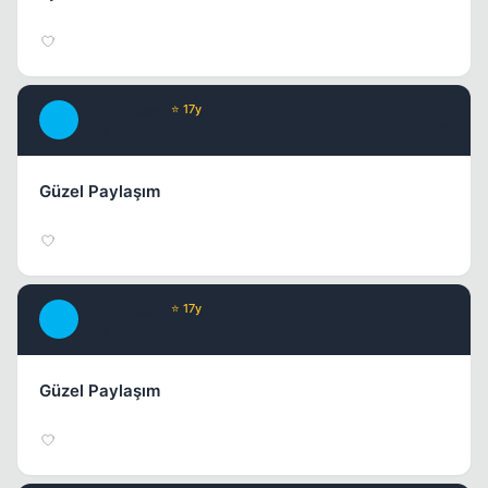
_TrakyaLee_
⭐ 17y
_
17 yil once
#13
Güzel Paylaşım
_TrakyaLee_
⭐ 17y
_
17 yil once
#14
Güzel Paylaşım