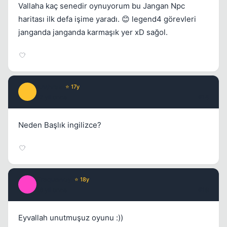
Vallaha kaç senedir oynuyorum bu Jangan Npc
haritası ilk defa işime yaradı. 😊 legend4 görevleri
janganda janganda karmaşık yer xD sağol.
Anthrax
⭐ 17y
A
17 yil once
#18
Neden Başlık ingilizce?
Frequency
⭐ 18y
F
16 yil once
#19
Eyvallah unutmuşuz oyunu :))