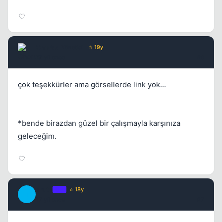
Chorus
Yönetici
⭐ 19y
17 yil once
#6
çok teşekkürler ama görsellerde link yok...
*bende birazdan güzel bir çalışmayla karşınıza
geleceğim.
Truth
OP
⭐ 18y
T
17 yil once
#7