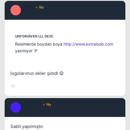
Milano
⭐ 18y
M
17 yil once
#4
Resimlerde boydan boya
http://www.extraloob.com
yazmıyor :P
logolarımızı ekler şimdi 😜
Black Rain
⭐ 19y
B
17 yil once
#5
Sabit yapılmıştır.