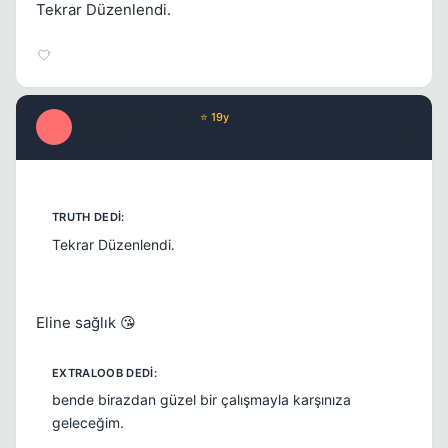
Tekrar Düzenlendi.
PolgaraWahrenheit
⭐ 19y
P
17 yil once
#8
Tekrar Düzenlendi.
Eline sağlık 😘
bende birazdan güzel bir çalışmayla karşınıza
geleceğim.