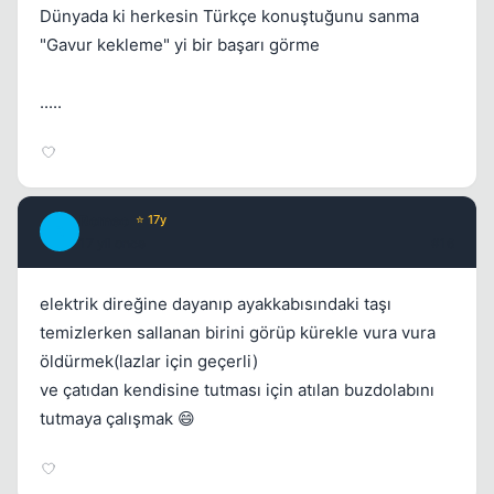
Dünyada ki herkesin Türkçe konuştuğunu sanma
"Gavur kekleme" yi bir başarı görme
.....
Romeo
⭐ 17y
R
17 yil once
#16
elektrik direğine dayanıp ayakkabısındaki taşı
temizlerken sallanan birini görüp kürekle vura vura
öldürmek(lazlar için geçerli)
ve çatıdan kendisine tutması için atılan buzdolabını
tutmaya çalışmak 😄