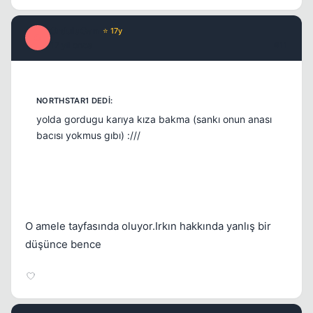
OrduluCan
⭐ 17y
O
17 yil once
#11
yolda gordugu karıya kıza bakma (sankı onun anası
bacısı yokmus gıbı) :///
O amele tayfasında oluyor.Irkın hakkında yanlış bir
düşünce bence