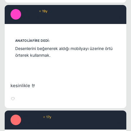
ZikywaL
⭐ 19y
Z
17 yil once
#17
Desenlerini beğenerek aldığı mobilyayı üzerine örtü
örterek kullanmak.
kesinlikle 🤘
OrduluCan
⭐ 17y
O
17 yil once
#18