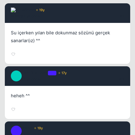
Windy
⭐ 19y
17 yil once
#2
Su içerken yılan bile dokunmaz sözünü gerçek
sanarlar(ız) ^^
_AnTiPaTicK_
OP
⭐ 17y
_
17 yil once
#3
Kapat
heheh ^^
XER0
⭐ 19y
X
17 yil once
#4