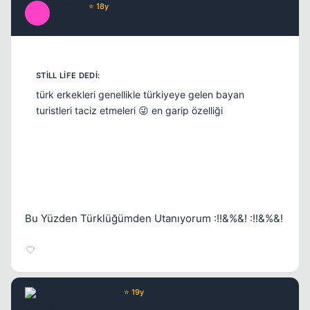
BiG BoY
⭐ 18y
B
17 yil once
#12
türk erkekleri genellikle türkiyeye gelen bayan
turistleri taciz etmeleri 😜 en garip özelliği
Bu Yüzden Türklüğümden Utanıyorum :!!&%&! :!!&%&!
Chorus
Yönetici
⭐ 19y
17 yil once
#13