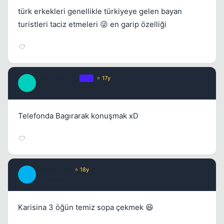
türk erkekleri genellikle türkiyeye gelen bayan
turistleri taciz etmeleri 😜 en garip özelliği
Kapat
_AnTiPaTicK_
OP
⭐ 17y
_
17 yil once
#7
Telefonda Bagırarak konuşmak xD
Kapat
Continuum
⭐ 18y
C
17 yil once
#8
Karisina 3 öğün temiz sopa çekmek 😆