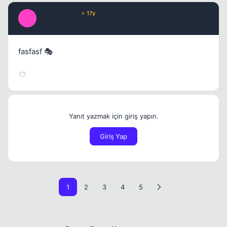
soyunaisyan
⭐ 17y
S
17 yil once
#20
fasfasf 🎭
Yanıt yazmak için giriş yapın.
Giriş Yap
1
2
3
4
5