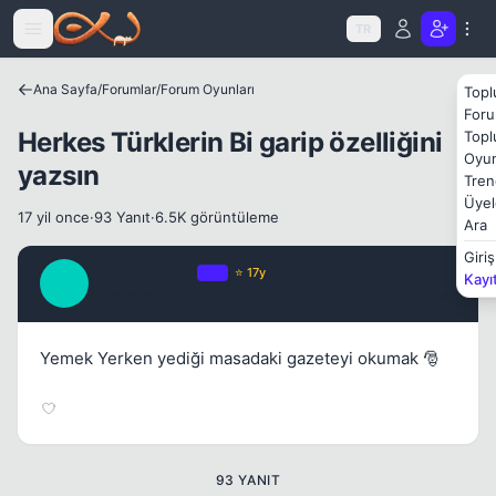
Icerige atla
TR
Ana Sayfa
/
Forumlar
/
Forum Oyunları
Topl
Foru
Herkes Türklerin Bi garip özelliğini
Topl
Oyun
yazsın
Kapat
Tren
Üyel
17 yil once
·
93 Yanıt
·
6.5K görüntüleme
Ara
Giriş
_AnTiPaTicK_
OP
⭐ 17y
Kayı
_
17 yil once
#1
Yemek Yerken yediği masadaki gazeteyi okumak 🎅
93 YANIT
Kapat