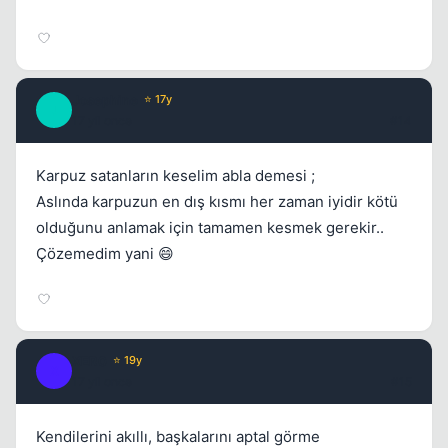
Josephine
⭐ 17y
J
17 yil once
#14
Karpuz satanların keselim abla demesi ;
Aslında karpuzun en dış kısmı her zaman iyidir kötü
olduğunu anlamak için tamamen kesmek gerekir..
Çözemedim yani 😄
XER0
⭐ 19y
X
17 yil once
#15
Kendilerini akıllı, başkalarını aptal görme