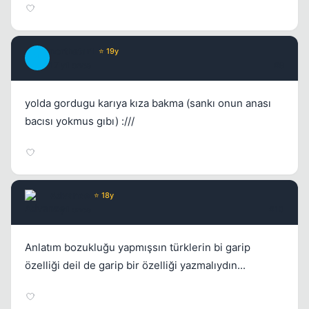
Kapat
northstar1
⭐ 19y
N
17 yil once
#9
yolda gordugu karıya kıza bakma (sankı onun anası
bacısı yokmus gıbı) :///
Advance
⭐ 18y
17 yil once
#10
Anlatım bozukluğu yapmışsın türklerin bi garip
özelliği deil de garip bir özelliği yazmalıydın...