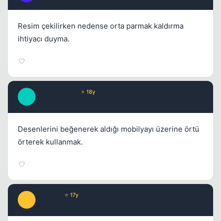
Resim çekilirken nedense orta parmak kaldırma
ihtiyacı duyma.
AnatoliaFire1
⭐ 18y
Kapat
A
17 yil once
#5
Desenlerini beğenerek aldığı mobilyayı üzerine örtü
örterek kullanmak.
Still Life
⭐ 17y
S
17 yil once
#6