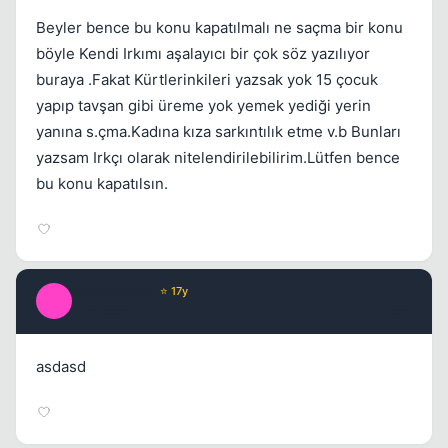
Beyler bence bu konu kapatılmalı ne saçma bir konu
böyle Kendi Irkımı aşalayıcı bir çok söz yazılıyor
buraya .Fakat Kürtlerinkileri yazsak yok 15 çocuk
yapıp tavşan gibi üreme yok yemek yediği yerin
yanına s.çma.Kadına kıza sarkıntılık etme v.b Bunları
yazsam Irkçı olarak nitelendirilebilirim.Lütfen bence
bu konu kapatılsın.
soyunaisyan
⭐ 17y
S
17 yil once
#19
asdasd