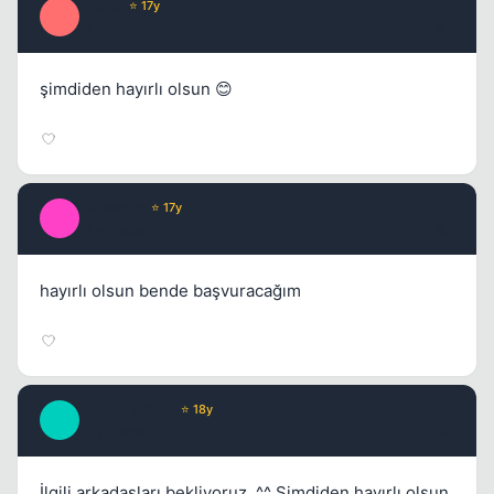
idiottt
⭐ 17y
I
17 yil once
#2
Kapat
şimdiden hayırlı olsun 😊
Calamity
⭐ 17y
C
17 yil once
#3
Kapat
hayırlı olsun bende başvuracağım
AnatoliaFire1
⭐ 18y
A
17 yil once
#4
İlgili arkadaşları bekliyoruz. ^^ Şimdiden hayırlı olsun.