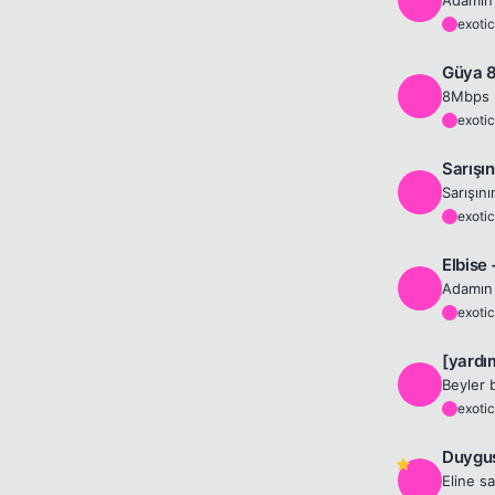
exotic
E
Güya 8
E
8Mbps k
exotic
E
Sarışı
E
exotic
E
Elbise
E
exotic
E
[yardı
E
exotic
E
Duygus
E
Eline s