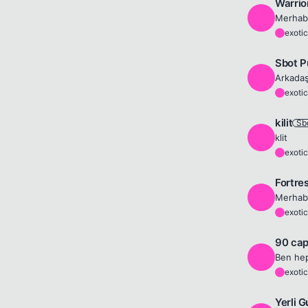
Warrio
E
exotic
E
Sbot P
E
exotic
E
kilit
Sb
E
klit
exotic
E
Fortre
E
exotic
E
90 cap 
E
exotic
E
Yerli G