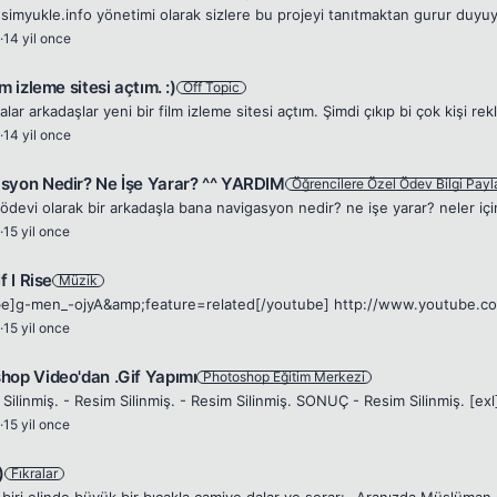
·
14 yil once
lm izleme sitesi açtım. :)
Off Topic
·
14 yil once
syon Nedir? Ne İşe Yarar? ^^ YARDIM
Öğrencilere Özel Ödev Bilgi Payl
·
15 yil once
f I Rise
Müzik
·
15 yil once
hop Video'dan .Gif Yapımı
Photoshop Eğitim Merkezi
Silinmiş. - Resim Silinmiş. - Resim Silinmiş. SONUÇ - Resim Silinmiş. [exl
·
15 yil once
)
Fıkralar