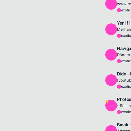
E
exotic
E
Yeni fi
E
exotic
E
Naviga
E
exotic
E
Dido - I
E
exotic
E
Photos
E
- Resim 
exotic
E
Bıçak :
E