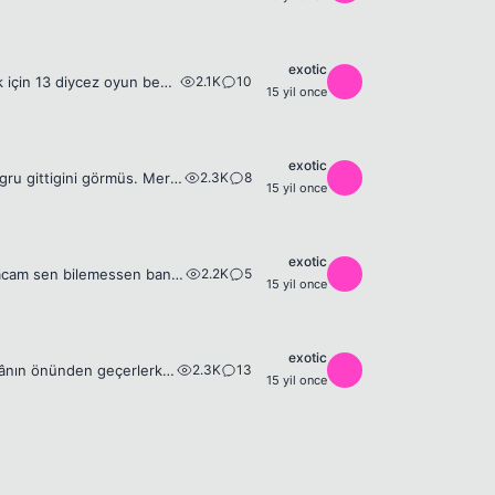
exotic
2.1K
10
E
Evet arkadaşlar yeni bir oyun 😁 Alttaki üye kaça gidiyo örnk: üniversite 1 demek için 13 diycez oyun benden başlar 9 ?
15 yil once
exotic
2.3K
8
E
Minik oglan bahçede oynarken, babasinin arabasiyla sokaktan geçip, ormana dogru gittigini görmüs. Merak bu ya. O da arabayi izleyerek ormana gitmis. Bir de ne görsün. Babasi ile teyzesi arabanin yanin...
15 yil once
exotic
2.2K
5
E
temel ile bir prof. varmış temel demişki -gel bi iddaya girelim ben sana soru soracam sen bilemessen bana 10 lira vereceksin sonra sen soracan ben bilemessem sana 5 lira vereceğim sen profsun benden a...
15 yil once
exotic
2.3K
13
E
Bir adamla karısı Mısır'da eski bir çarşıda geziyorlarmış. Ayakkabı satılan bir dükkânın önünden geçerlerken satıcı içerden seslenmiş, buyur etmiş, girmişler. - Satıcı &quot;çok özel büyülü sandaletle...
15 yil once