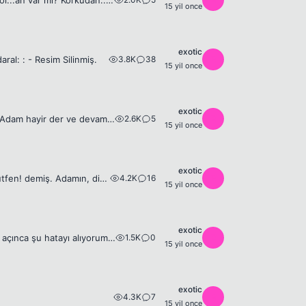
Adamın biri elinde büyük bir bıçakla camiye dalar ve sorar:- Aranızda Müslüman ol...an var mı? Korkudan...... kimse bişey diyemez. Birazdan yaşlı bir adam ayağa kalkar:......-Ben müslümanım. Der. Bıça...
15 yil once
exotic
3.8K
38
E
ral: : - Resim Silinmiş.
15 yil once
exotic
2.6K
5
E
Sarışının birisi erkek arkadasiyla sex yaparken sorar : -Sende aids yok degil mi? Adam hayir der ve devam ederler. Biraz sonra tekrar sorar : - Gerçekten sende aids yoktu degil mi? - Hayir dedim ya. H...
15 yil once
exotic
4.2K
16
E
Adamın biri eczaneye girmiş ve kendine sıra geldiğinde: -Bir paket prezervatif lütfen! demiş. Adamın, diğer müşterilerin arasında hiç çekinmeden böyle bir istekte bulunduğuna sinirlenen eczaneci: -Se...
15 yil once
exotic
1.5K
0
E
Beyler bugün (evde net kotalı olduğu için) şirketten indirdim oyunu ama setupu açınca şu hatayı alıyorum bi yardım etmenizi rica ediyorum. - Resim Silinmiş. Nolur eksik inmiş fln demeyin indirene kada...
15 yil once
exotic
4.3K
7
E
15 yil once