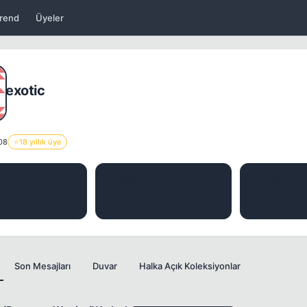
rend
Üyeler
exotic
08
⭐
18 yıllık üye
J
KONU
BEĞENILER
0
0
Son Mesajları
Duvar
Halka Açık Koleksiyonlar