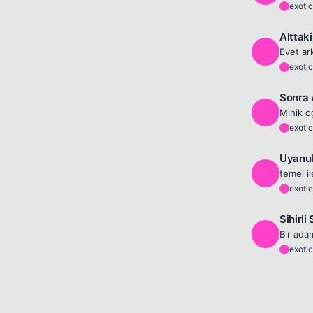
exotic
E
Alttak
E
exotic
E
Sonra A
E
exotic
E
Uyanu
E
exotic
E
Sihirli
E
exotic
E