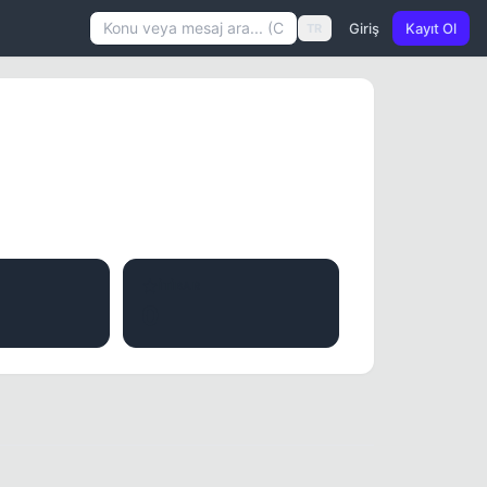
Giriş
Kayıt Ol
TR
İTIBAR
0