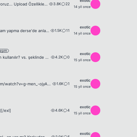
exotic
3.8K
22
E
www.resimyukle.info yönetimi olarak sizlere bu projeyi tanıtmaktan gurur duyuyoruz... Upload Özellikleri Desteklenen Resim Formatlari: png, jpg, jpeg, gif, bmp, psd Maksimum Dosya Boyutu: 2 MB Aynı a...
14 yil once
exotic
1.5K
11
E
Merhabalar arkadaşlar yeni bir film izleme sitesi açtım. Şimdi çıkıp bi çok kişi reklam yapma derse'de anlayışla karşılarım. Buradaki çoğu üye internetten online film izlemekte ve bu yüzden sizlerin ...
14 yil once
aşım
exotic
4.2K
0
E
Dönem ödevi olarak bir arkadaşla bana navigasyon nedir? ne işe yarar? neler için kullanılır? vs. şeklinde bir ödev verildi. Bu ödev çok kolay ve çokta uğraş gerektirmeden yapılabilir lakin 2 kişinin ...
15 yil once
exotic
1.6K
1
E
[youtube]g-men_-ojyA&amp;feature=related[/youtube] http://www.youtube.com/watch?v=g-men_-ojyA&amp;feature=related 127Hours Film müziği, ilk olarak oradan duydum. Çok hoşuma gitti ve paylaşmak istedim...
15 yil once
exotic
4.6K
4
E
][/exl]
15 yil once
exotic
2.0K
5
E