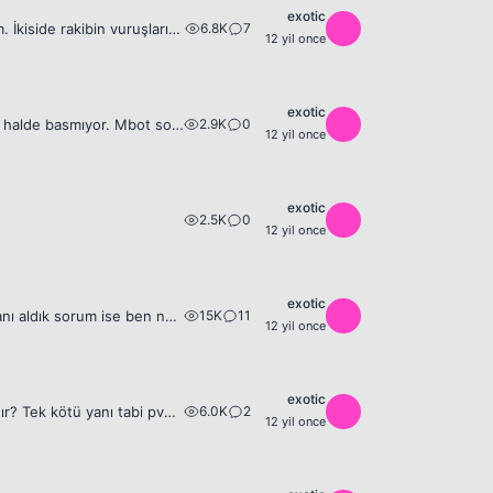
exotic
6.8K
7
E
Merhabalar arkadaşlar, ikiside birbirinden güçlü buildler ve birini tercih edeceğim. İkiside rakibin vuruşlarını engelleyerek hayatta kalıyor fakat bu warlock'da biraz daha fazla gibi. Sonuç olarak eş...
12 yil once
exotic
2.9K
0
E
Arkadaşlar güncel sbotP kullanıyorum ve purification pill basmasını işaretlediğim halde basmıyor. Mbot sorunsuz yapıyordu bu olayı. Yardım lütfen.
12 yil once
exotic
2.5K
0
E
12 yil once
exotic
15K
11
E
Merhabalar, private'de oynuyorum. Guildim var ama union benim değil, dün hotanı aldık sorum ise ben nasıl ve ne kadar para alabilirim? Union başkanı nasıl ve paranın ne kadarını guild başkanları nasıl...
12 yil once
exotic
6.0K
2
E
Ben hep int bow oynamak istemiştim ve öylede açtım, sizce 90lv sınırında nasıldır? Tek kötü yanı tabi pvpler (diğer nukerleri almak istiyorum) Ne düşünüyorsunuz? pvp de nasıldır ve ne önerirsiniz?
12 yil once