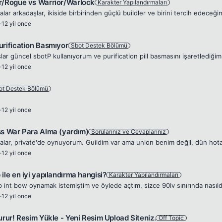
r/Rogue vs Warrior/Warlock
Karakter Yapılandırmaları
·
12 yil once
urification Basmıyor
Sbot Destek Bölümü
·
12 yil once
ot Destek Bölümü
·
12 yil once
ss War Para Alma (yardım)
Sorularınız ve Cevaplarınız
·
12 yil once
ile en iyi yapılandırma hangisi?
Karakter Yapılandırmaları
·
12 yil once
urur! Resim Yükle - Yeni Resim Upload Siteniz.
Off Topic