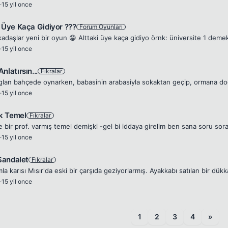
·
15 yil once
i Üye Kaça Gidiyor ???
Forum Oyunları
·
15 yil once
nlatırsın...
Fıkralar
·
15 yil once
k Temel
Fıkralar
·
15 yil once
 Sandalet
Fıkralar
·
15 yil once
1
2
3
4
»