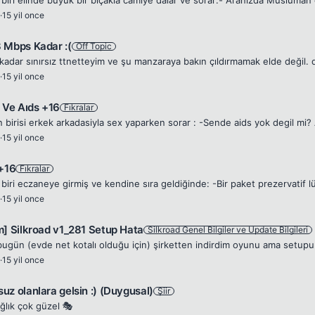
·
15 yil once
 Mbps Kadar :(
Off Topic
adar sınırsız ttnetteyim ve şu manzaraya bakın çıldırmamak elde değil. da
·
15 yil once
n Ve Aıds +16
Fıkralar
·
15 yil once
 +16
Fıkralar
·
15 yil once
m] Silkroad v1_281 Setup Hata
Silkroad Genel Bilgiler ve Update Bilgileri
·
15 yil once
uz olanlara gelsin :) (Duygusal)
Şiir
ağlık çok güzel 🎭