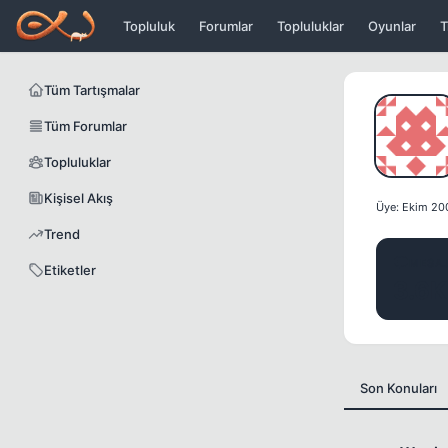
Icerige atla
Topluluk
Forumlar
Topluluklar
Oyunlar
T
Tüm Tartışmalar
Tüm Forumlar
Topluluklar
Kişisel Akış
Üye: Ekim 20
Trend
MESA
Etiketler
3.6K
Son Konuları