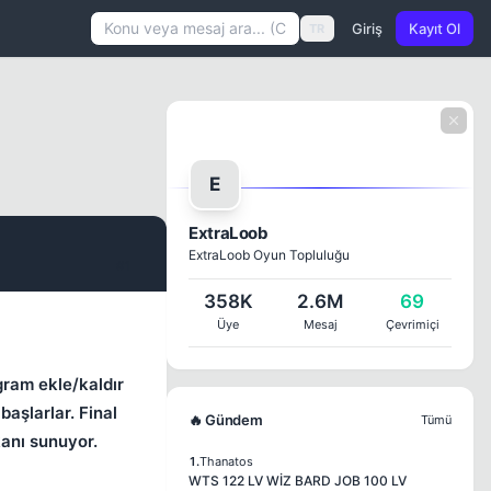
Giriş
Kayıt Ol
TR
E
ExtraLoob
ExtraLoob Oyun Topluluğu
#1
358K
2.6M
69
Üye
Mesaj
Çevrimiçi
gram ekle/kaldır
aşlarlar. Final
🔥 Gündem
Tümü
kanı sunuyor.
1.
Thanatos
WTS 122 LV WİZ BARD JOB 100 LV