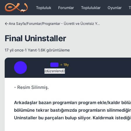
Icerige atla
Topluluk
Forumlar
Topluluklar
Oyunlar
T
Ana Sayfa
/
Forumlar
/
Programlar - Ücretli ve Ücretsiz Yazılımlar
Final Uninstaller
17 yil once
·
1 Yanıt
·
1.6K görüntüleme
StormHero
OP
⭐ 19y
S
17 yil once
(düzenlendi)
- Resim Silinmiş.
Arkadaşlar bazan programları program ekle/kaldır bölü
bölümüne tekrar bastığımızda programların silinmediğini
Uninstaller bu parçaları bulup siliyor. Kaldırmak istedi