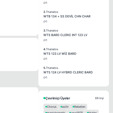
1
2.
Thanatos
WTB 134 + SS DEVİL CHN CHAR
1
3.
Thanatos
WTS BARD CLERIC INT 123 LV
1
4.
Thanatos
WTS 123 LV WİZ BARD
1
5.
Thanatos
WTS 124 LV HYBRD CLERIC BARD
1
Çevrimiçi Üyeler
69 kişi
Chorus
asiltr
Rebellen
magictornado
ugur1975
Hurley