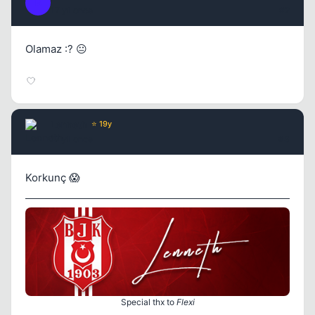
B
17 yil once
#2
Olamaz :? 😐
Lenneth
⭐ 19y
17 yil once
#3
Korkunç 😱
Kapat
Special thx to
Flexi