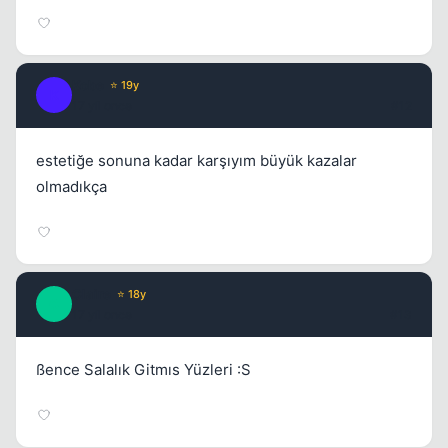
Kobe
⭐ 19y
K
17 yil once
#12
estetiğe sonuna kadar karşıyım büyük kazalar
olmadıkça
Claire
⭐ 18y
C
17 yil once
#13
ßence Salalık Gitmıs Yüzleri :S