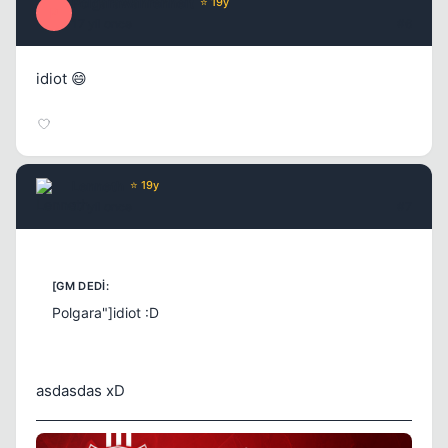
PolgaraWahrenheit
⭐ 19y
P
17 yil once
#6
idiot 😄
Lenneth
⭐ 19y
17 yil once
#7
Polgara"]idiot :D
asdasdas xD