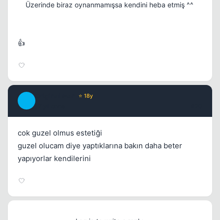
Üzerinde biraz oynanmamışsa kendini heba etmiş ^^
👍
Original Man
⭐ 18y
O
17 yil once
#20
cok guzel olmus estetiği
guzel olucam diye yaptıklarına bakın daha beter
yapıyorlar kendilerini