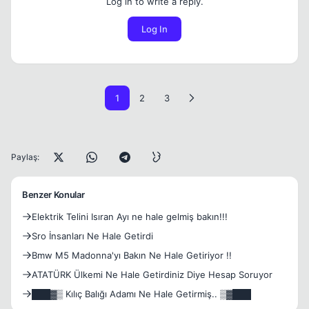
Log in to write a reply.
Log In
1
2
3
Paylaş:
Benzer Konular
Elektrik Telini Isıran Ayı ne hale gelmiş bakın!!!
Sro İnsanları Ne Hale Getirdi
Bmw M5 Madonna'yı Bakın Ne Hale Getiriyor !!
ATATÜRK Ülkemi Ne Hale Getirdiniz Diye Hesap Soruyor
███▓▒ Kılıç Balığı Adamı Ne Hale Getirmiş.. ▒▓███