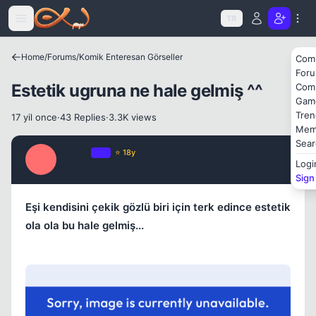
Icerige atla
TR
Home
/
Forums
/
Komik Enteresan Görseller
Com
For
Estetik ugruna ne hale gelmiş ^^
Com
Gam
Kapat
Tren
17 yil once
·
43 Replies
·
3.3K views
Mem
Sear
Milano
OP
⭐ 18y
M
Logi
17 yil once
#1
Sign
Eşi kendisini çekik gözlü biri için terk edince estetik
ola ola bu hale gelmiş...
Kapat