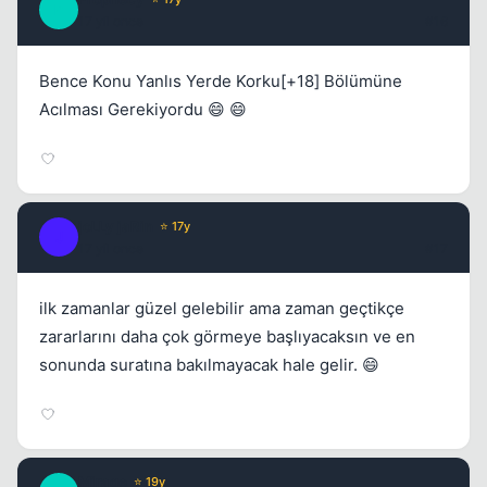
P
17 yil once
#16
Bence Konu Yanlıs Yerde Korku[+18] Bölümüne
Acılması Gerekiyordu 😄 😄
joLLy jaRin
⭐ 17y
J
17 yil once
#17
ilk zamanlar güzel gelebilir ama zaman geçtikçe
zararlarını daha çok görmeye başlıyacaksın ve en
sonunda suratına bakılmayacak hale gelir. 😄
Mirage
⭐ 19y