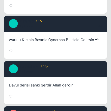
By_DaDaS
⭐ 17y
B
17 yil once
#4
Kapat
wuuuu Kıcınla Basınla Oynarsan Bu Hale Gelirsin ^^
AnatoliaFire1
⭐ 18y
A
17 yil once
#5
Davul derisi sanki gerdir Allah gerdir...
Kapat