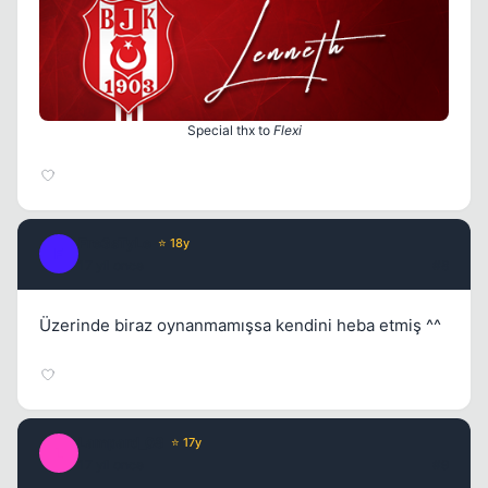
Special thx to
Flexi
Fre3sTyLe
⭐ 18y
F
17 yil once
#8
Üzerinde biraz oynanmamışsa kendini heba etmiş ^^
Lampard_08
⭐ 17y
L
17 yil once
#9