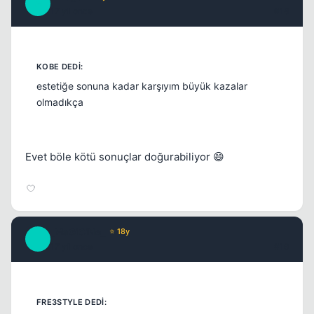
M
17 yil once
#18
estetiğe sonuna kadar karşıyım büyük kazalar
olmadıkça
Evet böle kötü sonuçlar doğurabiliyor 😄
_MaGiCiNe_
⭐ 18y
_
17 yil once
#19