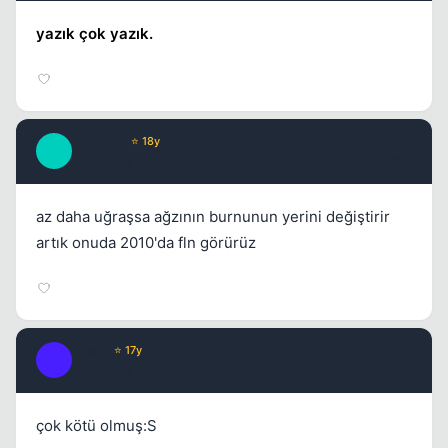
yazık çok yazık.
Junkie *
⭐ 18y
J
17 yil once
#10
az daha uğraşsa ağzının burnunun yerini değiştirir
artık onuda 2010'da fln görürüz
Life__
⭐ 17y
L
17 yil once
#11
çok kötü olmuş:S