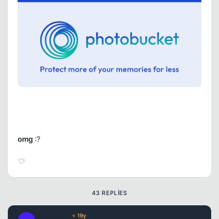
Kapat
omg
:?
Kapat
43 REPLIES
Black Rain
⭐ 19y