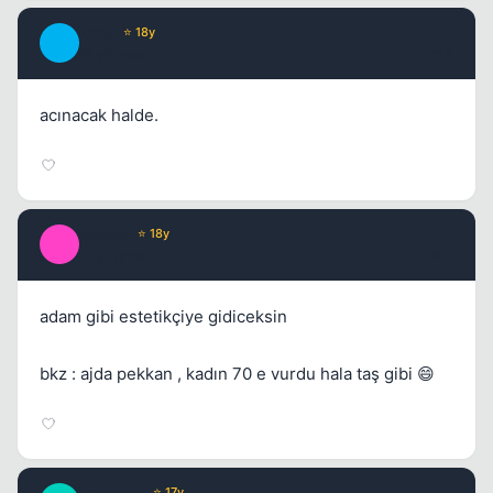
Truth
⭐ 18y
T
17 yil once
#14
acınacak halde.
Zeratul
⭐ 18y
Z
17 yil once
#15
adam gibi estetikçiye gidiceksin
bkz : ajda pekkan , kadın 70 e vurdu hala taş gibi 😄
Prophecy
⭐ 17y