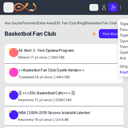
Icerige atla
TR
Ana Sayfa
/
Forumlar
/
Extra Area
/
EXL Fan Club Ring
/
Basketbol Fan Club
Topl
Foru
Basketbol Fan Club
Yeni Konu
Topl
Oyun
Tren
Air Alert 3 : Yeni Zıplama Programı
Üyel
M
Milano
·
17 yil once
·
29
16K
Ara
Giriş
>>Basketbol Fan Club Üyelik Alımları<<
Kayı
T
Tuxedoed
·
16 yil once
·
46
16K
||| >>>EXL Basketball Cafe<<< |||
H
hmzsnmz
·
17 yil once
·
528
74K
NBA | 2009-2010 Sezonu İstatistik Liderleri
H
hmzsnmz
·
16 yil once
·
2
4.8K