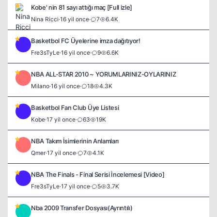
Kobe' nin 81 sayı attığı maç [Full izle]
Nina Ricci
·
16 yil once
·
7
6.4K
Basketbol FC Üyelerine imza dağıtıyor!
F
Fre3sTyLe
·
16 yil once
·
9
6.6K
NBA ALL-STAR 2010 ~ YORUMLARINIZ-OYLARINIZ
M
Milano
·
16 yil once
·
18
4.3K
Basketbol Fan Club Üye Listesi
K
Kobe
·
17 yil once
·
63
19K
NBA Takım İsimlerinin Anlamları
Q
Qmer
·
17 yil once
·
7
4.1K
NBA The Finals - Final Serisi İncelemesi [Video]
F
Fre3sTyLe
·
17 yil once
·
5
3.7K
Nba 2009 Transfer Dosyası(Ayrıntılı)
M