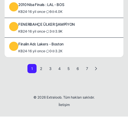
2010 Nba Finals : LAL - BOS
K
KB24
·
16 yil once
·
6
4.0K
FENERBAHÇE ÜLKER ŞAMPİYON
K
KB24
·
16 yil once
·
3
3.9K
Finalin Adı: Lakers - Boston
K
KB24
·
16 yil once
·
0
3.2K
1
2
3
4
5
6
7
© 2026 Extraloob. Tüm hakları saklıdır.
İletişim