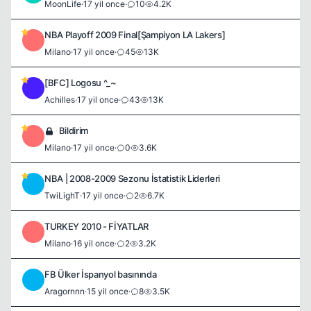
MoonLife
·
17 yil once
·
10
4.2K
NBA Playoff 2009 Final[Şampiyon LA Lakers]
M
Milano
·
17 yil once
·
45
13K
[BFC] Logosu ^_~
A
Achilles
·
17 yil once
·
43
13K
Bildirim
M
Milano
·
17 yil once
·
0
3.6K
NBA | 2008-2009 Sezonu İstatistik Liderleri
T
TwiLighT
·
17 yil once
·
2
6.7K
TURKEY 2010 - FİYATLAR
M
Milano
·
16 yil once
·
2
3.2K
FB Ülker İspanyol basınında
A
Aragornnn
·
15 yil once
·
8
3.5K