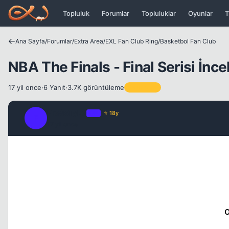
Icerige atla
Topluluk
Forumlar
Topluluklar
Oyunlar
T
Ana Sayfa
/
Forumlar
/
Extra Area
/
EXL Fan Club Ring
/
Basketbol Fan Club
NBA The Finals - Final Serisi İnc
17 yil once
·
6 Yanıt
·
3.7K görüntüleme
Sabitlenen
Fre3sTyLe
OP
⭐ 18y
F
17 yil once
O