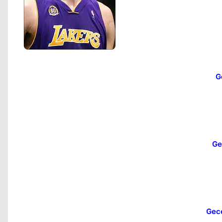
G
Ge
Gece