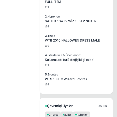
FULL İTEM
1
2.
Hyperion
SATILIK 134 LV WİZ 135 LV NUKER
1
3.
Theia
WTB 2010 HALLOWEN DRESS MALE
2
4.
İstekleriniz & Önerileriniz
Kullancı adı (url) değişikliği talebi
1
5.
Brontes
WTS 109 Lv Wizard Brontes
1
Çevrimiçi Üyeler
80 kişi
Chorus
asiltr
Rebellen