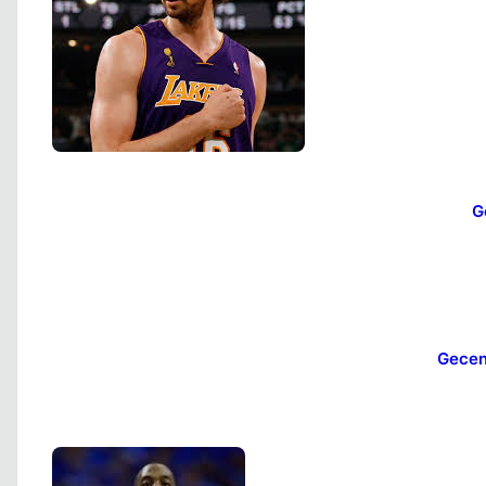
G
Gecen