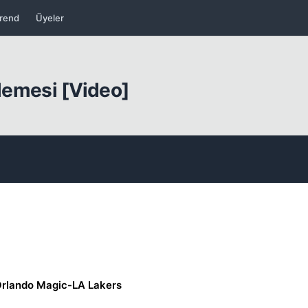
rend
Üyeler
elemesi [Video]
rlando Magic-LA Lakers