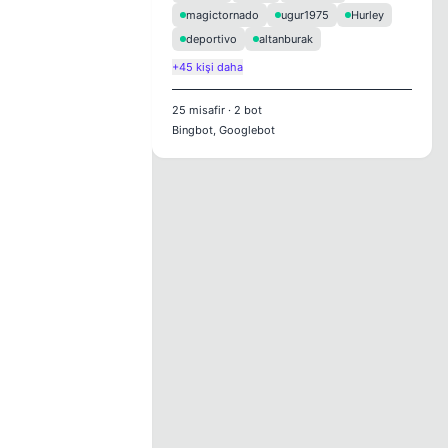
magictornado
ugur1975
Hurley
deportivo
altanburak
+45 kişi daha
25
misafir
·
2
bot
Bingbot, Googlebot