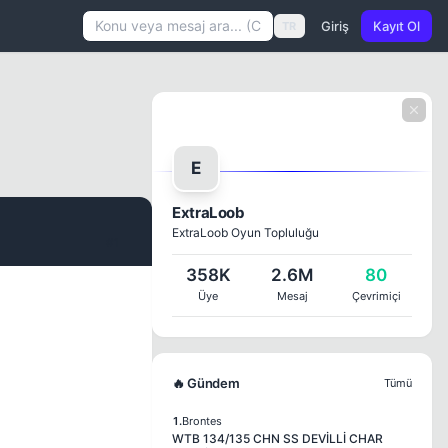
Giriş
Kayıt Ol
TR
E
ExtraLoob
ExtraLoob Oyun Topluluğu
#1
358K
2.6M
80
Üye
Mesaj
Çevrimiçi
🔥 Gündem
Tümü
1.
Brontes
WTB 134/135 CHN SS DEVİLLİ CHAR