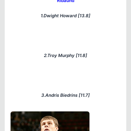
Ribaund
1.Dwight Howard [13.8]
2.Troy Murphy [11.8]
Kapat
3.Andris Biedrins [11.7]