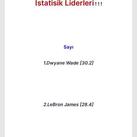
İstatisik Liderleri
❗ ❗ ❗
Sayı
1.Dwyane Wade [30.2]
2.LeBron James [28.4]