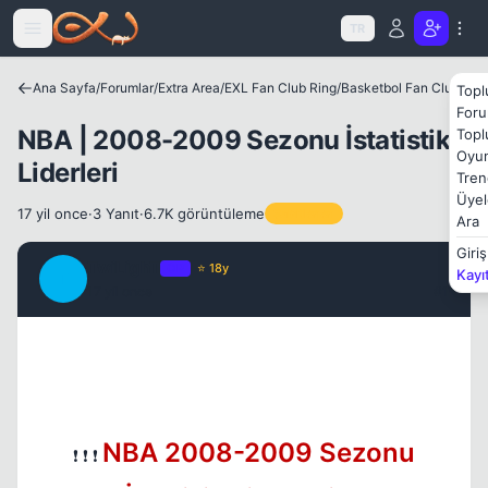
Icerige atla
TR
Ana Sayfa
/
Forumlar
/
Extra Area
/
EXL Fan Club Ring
/
Basketbol Fan Club
Topl
Foru
NBA | 2008-2009 Sezonu İstatistik
Topl
Oyun
Liderleri
Tren
Üyel
17 yil once
·
3 Yanıt
·
6.7K görüntüleme
Sabitlenen
Ara
Giriş
TwiLighT
OP
⭐ 18y
Kayı
T
17 yil once
#1
NBA 2008-2009 Sezonu
❗ ❗ ❗