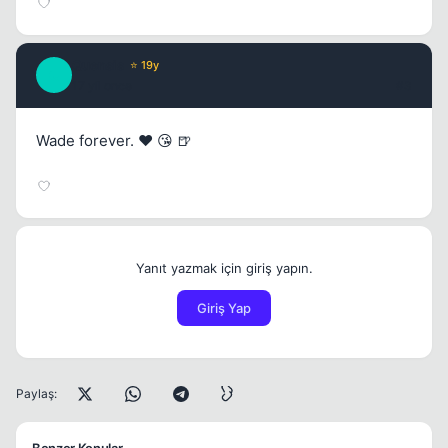
Quensis
⭐ 19y
Q
17 yil once
#3
Wade forever. ❤️ 😘 🍺
Yanıt yazmak için giriş yapın.
Giriş Yap
Paylaş: