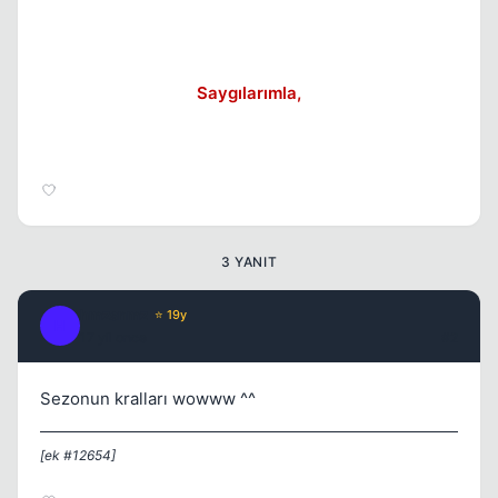
Saygılarımla,
3 YANIT
hmzsnmz
⭐ 19y
H
17 yil once
#2
Sezonun kralları wowww ^^
[ek #12654]