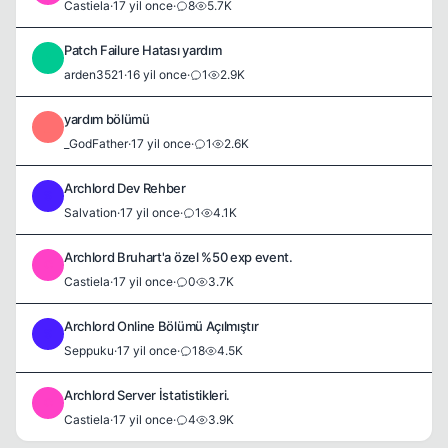
Castiela
·
17 yil once
·
8
5.7K
Patch Failure Hatası yardım
A
arden3521
·
16 yil once
·
1
2.9K
yardım bölümü
_
_GodFather
·
17 yil once
·
1
2.6K
Archlord Dev Rehber
S
Salvation
·
17 yil once
·
1
4.1K
Archlord Bruhart'a özel %50 exp event.
C
Castiela
·
17 yil once
·
0
3.7K
Archlord Online Bölümü Açılmıştır
S
Seppuku
·
17 yil once
·
18
4.5K
Archlord Server İstatistikleri.
C
Castiela
·
17 yil once
·
4
3.9K