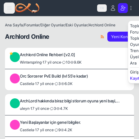
Icerige atla
TR
Ana Sayfa
/
Forumlar
/
Diğer Oyunlar
/
Eski Oyunlar
/
Archlord Online
Topl
Foru
Archlord Online
Yeni Konu
Topl
Oyun
Tren
Archlord Online Rehberi [v2.0]
Üyel
W
Winterspring
·
17 yil once
·
10
9.6K
Ara
Giriş
Orc Sorcerer PvE Build (lvl 55'e kadar)
Kayı
C
Castiela
·
17 yil once
·
3
6.0K
ArchLord hakkında biraz bilgi stiorum oyuna yeni başL...
U
uleyn
·
17 yil once
·
3
4.7K
Yeni Başlayanlar için genel bilgiler.
C
Castiela
·
17 yil once
·
9
4.2K