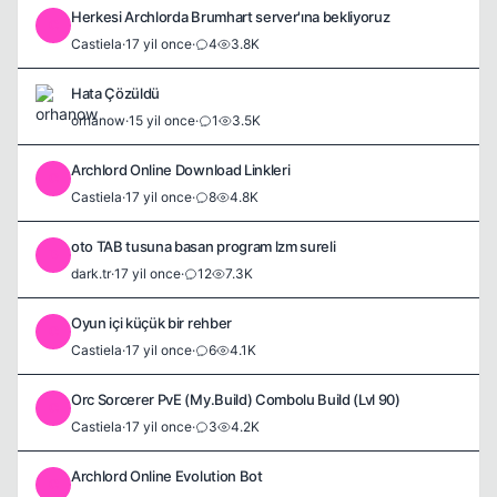
Herkesi Archlorda Brumhart server'ına bekliyoruz
C
Castiela
·
17 yil once
·
4
3.8K
Hata Çözüldü
orhanow
·
15 yil once
·
1
3.5K
Archlord Online Download Linkleri
C
Castiela
·
17 yil once
·
8
4.8K
oto TAB tusuna basan program lzm sureli
D
dark.tr
·
17 yil once
·
12
7.3K
Oyun içi küçük bir rehber
C
Castiela
·
17 yil once
·
6
4.1K
Orc Sorcerer PvE (My.Build) Combolu Build (Lvl 90)
C
Castiela
·
17 yil once
·
3
4.2K
Archlord Online Evolution Bot
C