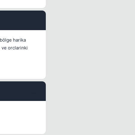
#5
 bölge harika
ve orclarinki
#6