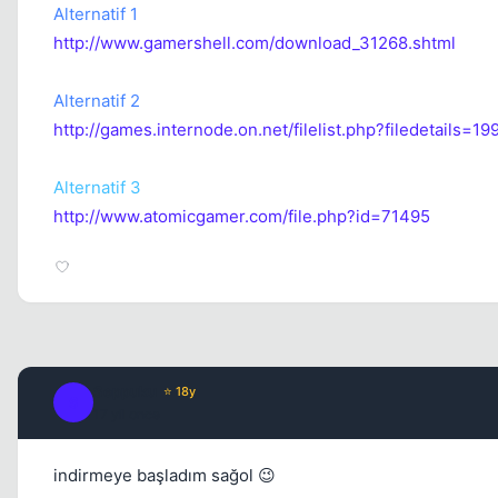
Alternatif 1
http://www.gamershell.com/download_31268.shtml
Alternatif 2
http://games.internode.on.net/filelist.php?filedetails=19
Alternatif 3
http://www.atomicgamer.com/file.php?id=71495
Seppuku
⭐ 18y
S
17 yil once
indirmeye başladım sağol 😉