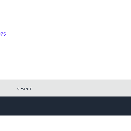
Kapat
975
9 YANIT
Kapat