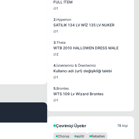
FULL İTEM
1
2.
Hyperion
SATILIK 134 LV WİZ 135 LV NUKER
1
3.
Theia
WTB 2010 HALLOWEN DRESS MALE
2
4.
İstekleriniz & Önerileriniz
Kullancı adı (url) değişikliği talebi
1
5.
Brontes
WTS 109 Lv Wizard Brontes
1
#2
Çevrimiçi Üyeler
78 kişi
Chorus
asiltr
Rebellen