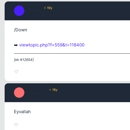
hmzsnmz
⭐ 19y
H
17 yil once
/Down
➡️
viewtopic.php?f=559&t=118400
[ek #12654]
yunuskanak
⭐ 18y
Y
16 yil once
Eyvallah