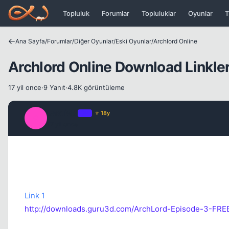
Icerige atla
Topluluk
Forumlar
Topluluklar
Oyunlar
T
Ana Sayfa
/
Forumlar
/
Diğer Oyunlar
/
Eski Oyunlar
/
Archlord Online
Archlord Online Download Linkler
17 yil once
·
9 Yanıt
·
4.8K görüntüleme
Castiela
OP
⭐ 18y
C
17 yil once
Link 1
http://downloads.guru3d.com/ArchLord-Episode-3-FR