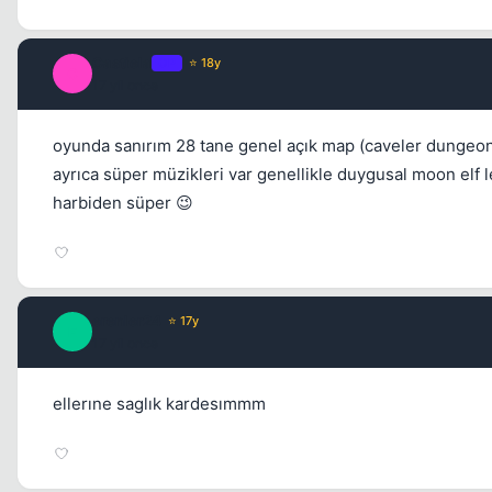
Castiela
OP
⭐ 18y
C
17 yil once
oyunda sanırım 28 tane genel açık map (caveler dungeonlar
ayrıca süper müzikleri var genellikle duygusal moon elf
harbiden süper 😉
erenler24
⭐ 17y
E
17 yil once
ellerıne saglık kardesımmm