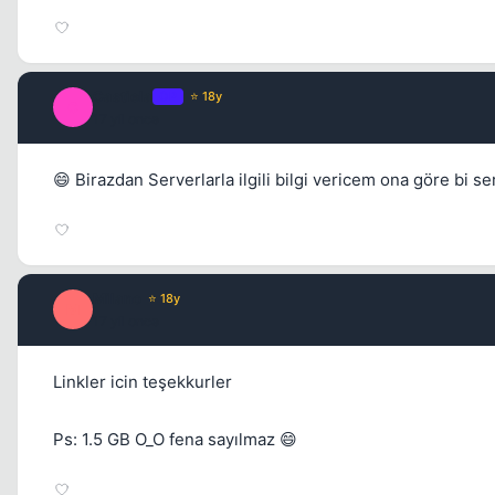
Castiela
OP
⭐ 18y
C
17 yil once
😄 Birazdan Serverlarla ilgili bilgi vericem ona göre bi s
Milano
⭐ 18y
M
17 yil once
Linkler icin teşekkurler
Ps: 1.5 GB O_O fena sayılmaz 😄