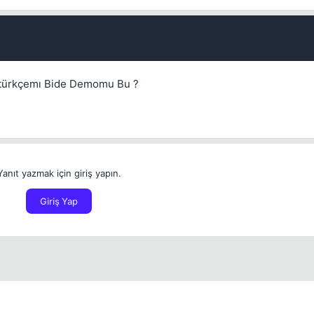
 türkçemı Bide Demomu Bu ?
Yanıt yazmak için giriş yapın.
Giriş Yap