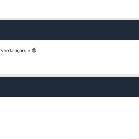
Kapat
erverda açarsın 😄
Kapat