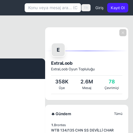
Giriş
Kayıt Ol
TR
E
ExtraLoob
ExtraLoob Oyun Topluluğu
#1
358K
2.6M
78
Üye
Mesaj
Çevrimiçi
🔥 Gündem
Tümü
1.
Brontes
WTB 134/135 CHN SS DEVİLLİ CHAR