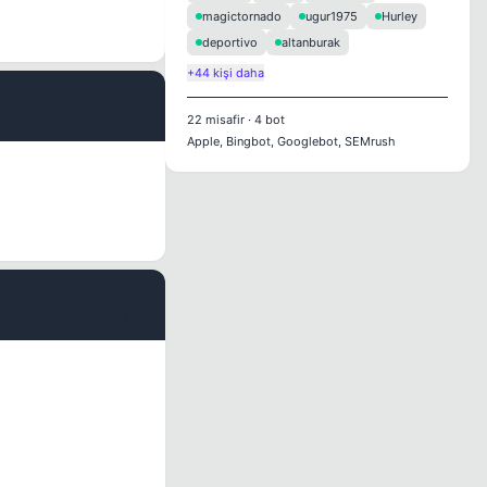
magictornado
ugur1975
Hurley
deportivo
altanburak
+44 kişi daha
#3
22
misafir
·
4
bot
Apple, Bingbot, Googlebot, SEMrush
#4