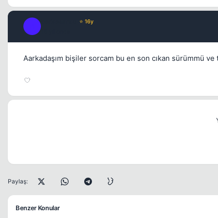
berkesarac
⭐ 16y
B
15 yil once
Aarkadaşım bişiler sorcam bu en son cıkan sürümmü ve
Paylaş:
Benzer Konular