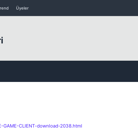
rend
Üyeler
i
Kapat
Kapat
EE-GAME-CLIENT-download-2038.html