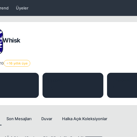
rend
Üyeler
Whisk
010
⭐
16 yıllık üye
J
KONU
BEĞENILER
0
1
Son Mesajları
Duvar
Halka Açık Koleksiyonlar