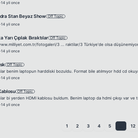
·
14 yil once
dra Stan Beyaz Show
Off Topic
·
14 yil once
 Yarı Çıplak Bıraktılar
Off Topic
www.milliyet.com.tr/fotogaleri/3 ... raktilar/3 Türkiye'de olsa düşünemiy
·
14 yil once
sk
Off Topic
·
14 yil once
Kablosu
Off Topic
·
14 yil once
1
2
3
4
5
…
12