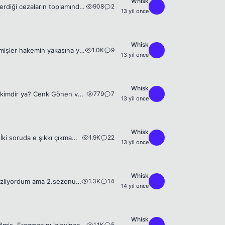
Whisk
908
2
W
Norveç'te 77 kişiyi öldüren katilin yediği ceza PFDK'nın Beşiktaş'lı Fernandes'e verdiği cezaların toplamından az. 😆 😁 Beyler bu arada İspanya Futbol Federyasyonu, dün Victor Valdes'in elinden kaçır...
13 yil once
Whisk
1.0K
9
W
Evet beyler PFDK kararını açıklamış Engin'e 11 maç ceza vermişler. Bence az vermişler hakemin yakasına yapışmak da ne demek Beşiktaşlıyım ama Galatasaray'ın bu adamı kesin göndermesi lazım.
13 yil once
Whisk
779
7
W
Yuh ya ne yapıyor bizimkiler? Abdullah Avcı gözümden fena düştü. Mert Günok kimdir ya? Cenk Gönen varken Tolga Zengin varken Sinan Bolat varken bu da kim? Daha 3-4 gün önce kupa maçında neler yaptığı...
13 yil once
Whisk
1.9K
22
W
Arkadaşlar şu soruları yapabilen varsa anlatabilir mi? Şimdiden teşekkür ederim. İki soruda e şıkkı çıkmamış birinde e şıkkı 5 birinde 11 zaten anlaşılıyor şıklar sırayla gittiğinden. Spoiler Spoiler ...
13 yil once
Whisk
1.3K
14
W
Beyler başlıkta belirttiğim gibi yeni bir diziye başlamak istiyorum. En son Fringe izliyordum ama 2.sezonun ortasında baydı bıraktım hiç sürükleyicilik yoktu güzeldi ama bir bölümü izledikten sonra d...
14 yil once
Whisk
1.1K
5
W