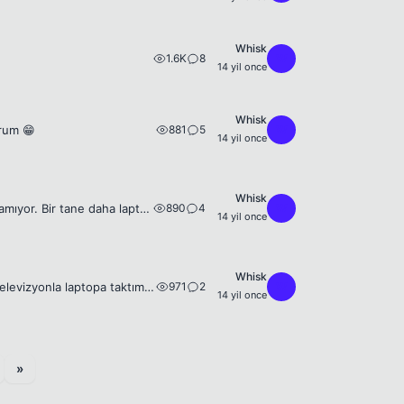
Whisk
1.6K
8
W
14 yil once
Whisk
881
5
W
orum 😁
14 yil once
Whisk
890
4
W
Arkadaşlar benim laptopun harddiski bozuldu. Format bile atılmıyor hdd cd okuyamıyor. Bir tane daha laptopum var ondaki harddiski alıp bu bozulan laptopuma taksam olur mu? Ya da yeni bir hardisk alsam...
14 yil once
Whisk
971
2
W
Arkadaşlar bi yerden HDMI kablosu buldum. Benim laptop da hdmi çıkışı var ve televizyonla laptopa taktım laptoptaki görüntü aynen televizyona yansıdı hatta internet tarayıcısı filan açınca da gösterdi...
14 yil once
»