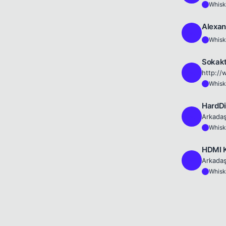
Whisk
W
Alexan
W
Whisk
W
Sokakta
W
http://
Whisk
W
HardDi
W
Whisk
W
HDMI 
W
Whisk
W