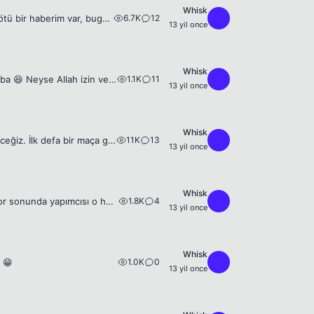
Whisk
6.7K
12
W
Arkadaşlar ingilizcesi iyi olan bir arkadaş şunu çevirebilir mi zahmet olmazsa? ''Kötü bir haberim var, bugün iyi niyetimin son kullanma tarihiydi. Artık her şey adamına göre.'' *Bu söz 'Donnie Brasco...
13 yil once
Whisk
1.1K
11
W
Arkadaşlar bu iki telefonun bu sene çıkması bekleniyor. Hatta çıkacağı kesin galiba 😆 Neyse Allah izin verirse bu iki telefondan birini almayı düşünüyorum. 2 senedir iPhone 4 kullandım. Memnundum. A...
13 yil once
Whisk
11K
13
W
Arkadaşlar merhaba. Ben ve bi abim haftayaki Beşiktaş-Fenerbahçe maçına gideceğiz. İlk defa bir maça gideceğiz. Kocaeli'de oturuyoruz. Gelelim asıl soruya ; biletler Salı günü 10'da satışa çıkçakmış....
13 yil once
Whisk
1.8K
4
W
Beyler torrentz'da bir link var ama 6 gb pek güvenli gelmedi bana REPACK yazıyor sonunda yapımcısı o heralde razor filan olsa hemen indircem de bu repack güvenli midir? Ya da başka bildiğiniz torrent ...
13 yil once
Whisk
1.0K
0
W
 😁
13 yil once