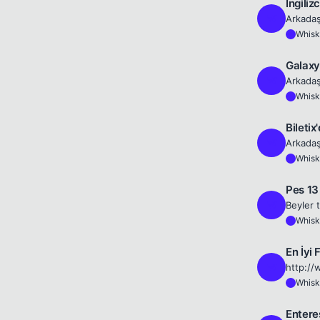
İngiliz
W
Whisk
W
Galaxy
W
Whisk
W
Biletix
W
Whisk
W
Pes 13
W
Whisk
W
En İyi 
W
http://
Whisk
W
Entere