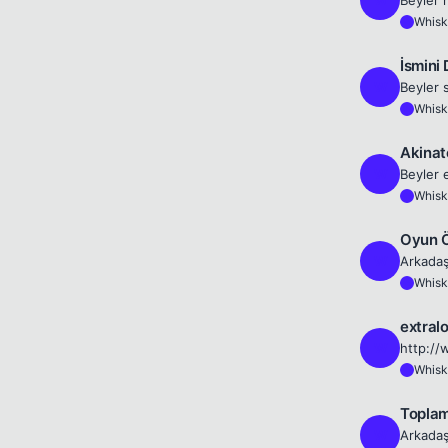
Whisk
W
İsmini 
W
Whisk
W
Akinat
W
Whisk
W
Oyun Ö
W
Arkadaş
Whisk
W
extral
W
Whisk
W
Topla
W