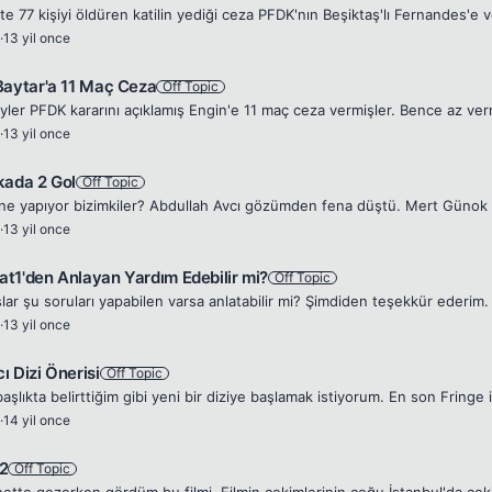
·
13 yil once
Baytar'a 11 Maç Ceza
Off Topic
·
13 yil once
kada 2 Gol
Off Topic
·
13 yil once
t1'den Anlayan Yardım Edebilir mi?
Off Topic
·
13 yil once
ı Dizi Önerisi
Off Topic
·
14 yil once
2
Off Topic