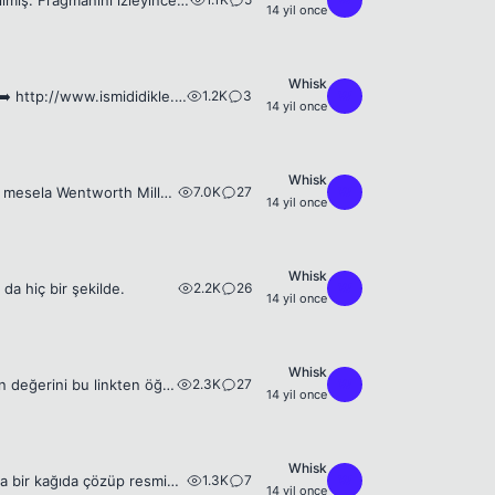
Beyler nette gezerken gördüm bu filmi. Filmin çekimlerinin çoğu İstanbul'da çekilmiş. Fragmanını izleyince anlarsınız zaten. Bu serinin 1. filmini filan izlemedim hatta ilk defa duydum bu filmi. Ama ...
14 yil once
Whisk
1.2K
3
W
Beyler siteye girin isminizi yazın size isminiz hakkında çok güzel bilgiler veriyor. ➡️ http://www.ismididikle.com/ Spoiler Beyler Yusuf yazıp aratır mısınız? Türkiye'de kaçıncı sırada ve de Amerika'...
14 yil once
Whisk
7.0K
27
W
Beyler eğlenmek isterseniz bu siteye girin. Herhangi ünlü birini aklınızdan tutun mesela Wentworth Miller sonra sorulan sorulara cevap verin. Tuttuğunuz adamı genelde hep biliyor. http://tr.akinator.c...
14 yil once
Whisk
2.2K
26
W
da hiç bir şekilde.
14 yil once
Whisk
2.3K
27
W
http://www.worthofweb.com/website-value/extraloob.com 😱 istediğiniz sitenin değerini bu linkten öğrenebilirsiniz : http://www.worthofweb.com/
14 yil once
Whisk
1.3K
7
W
Arkadaşlar şu resimdeki 2 ve 3. soruyu yapabilecek bir babayiğit var mı? 😜 Varsa bir kağıda çözüp resmini çekip buraya atabilir mi zahmet olmazsa? Ya da burdan anlatabiliyorsa? edit : Resmin orjinal ...
14 yil once