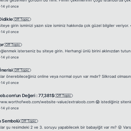
·
14 yil once
Didikle
Off Topic
·
14 yil once
or
Off Topic
·
14 yil once
nerisi
Off Topic
lar önerebileceğiniz online veya normal oyun var mıdır? Silkroad olmasın 
·
14 yil once
oob.com'un Değeri : 77,381$
Off Topic
·
14 yil once
m Sembolü
Off Topic