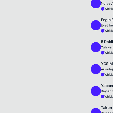
W
Whisk
W
Engin 
W
Whisk
W
5 Daki
W
Whisk
W
YGS Ma
W
Whisk
W
Yabanc
W
Whisk
W
Taken 
W