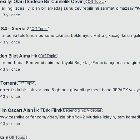
cesi İyi Olan (Sadece Bir Cümlelik Çeviri)
Off Topic
·
13 yil once
 S4 - Xperia Z
Off Topic
·
13 yil once
'den Bilet Alma Hk.
Off Topic
·
13 yil once
 Torrent
Off Topic
·
13 yil once
Film Oscarı Alan İlk Türk Filmi
Beğendiğiniz Videolar
www.cezmikalorifer.com/video/izle.php?id=2 Mutlaka izleyin, tam komedi
·
13 yil once
san
Off Topic