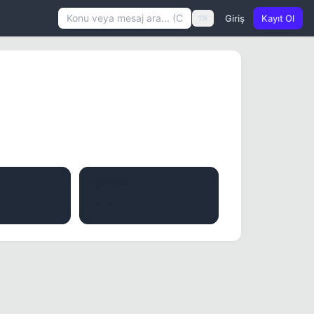
Giriş
Kayıt Ol
TR
İTIBAR
38