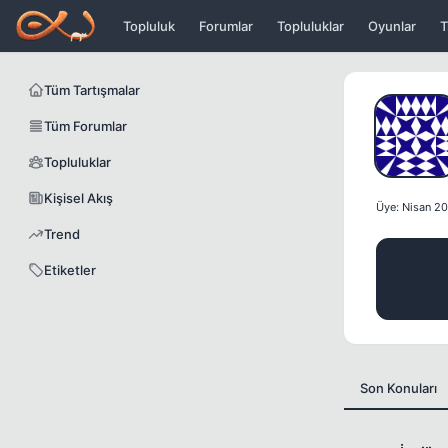
Icerige atla
Topluluk
Forumlar
Topluluklar
Oyunlar
T
Tüm Tartışmalar
Tüm Forumlar
Topluluklar
Kişisel Akış
Üye: Nisan 2
Trend
MESA
Etiketler
2.9K
Son Konuları