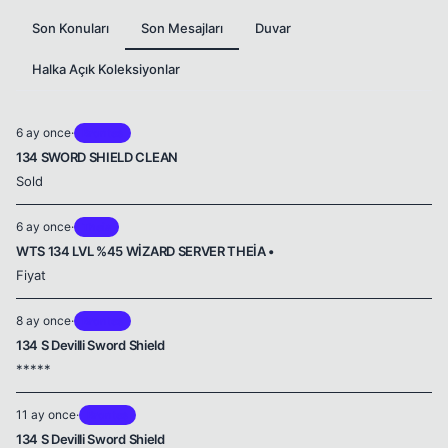
Son Konuları
Son Mesajları
Duvar
Halka Açık Koleksiyonlar
6 ay once
·
Brontes
134 SWORD SHIELD CLEAN
Sold
6 ay once
·
Theia
WTS 134 LVL %45 WİZARD SERVER THEİA •
Fiyat
8 ay once
·
Brontes
134 S Devilli Sword Shield
*****
11 ay once
·
Brontes
134 S Devilli Sword Shield