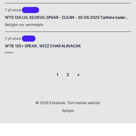
1 yil once
·
Brontes
WTS 134 LVL SS DEVIL SPEAR - CLEAN - 30.06.2025 Tarihine kadar
GOLD VIP ---------------------> TEK FIYAT 22.000 TL
İletişim no verirmisin
1 yil once
·
Theia
WTB 135+ SPEAR , WİZZ CHAR ALINACAK
****
1
2
»
© 2026 Extraloob. Tüm hakları saklıdır.
İletişim