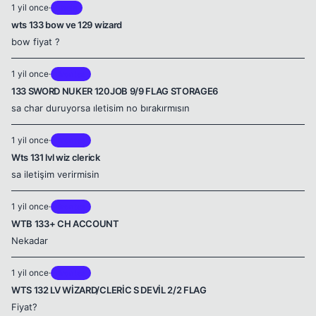
1 yil once
·
Theia
wts 133 bow ve 129 wizard
bow fiyat ?
1 yil once
·
Brontes
133 SWORD NUKER 120JOB 9/9 FLAG STORAGE6
sa char duruyorsa ıletisim no bırakırmısın
1 yil once
·
Brontes
Wts 131 lvl wiz clerick
sa iletişim verirmisin
1 yil once
·
Brontes
WTB 133+ CH ACCOUNT
Nekadar
1 yil once
·
Brontes
WTS 132 LV WİZARD/CLERİC S DEVİL 2/2 FLAG
Fiyat?