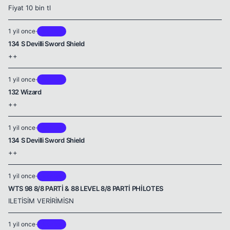
Fiyat 10 bin tl
1 yil once
·
Brontes
134 S Devilli Sword Shield
++
1 yil once
·
Brontes
132 Wizard
++
1 yil once
·
Brontes
134 S Devilli Sword Shield
++
1 yil once
·
Brontes
WTS 98 8/8 PARTİ & 88 LEVEL 8/8 PARTİ PHİLOTES
ILETİSİM VERİRİMİSN
1 yil once
·
Brontes