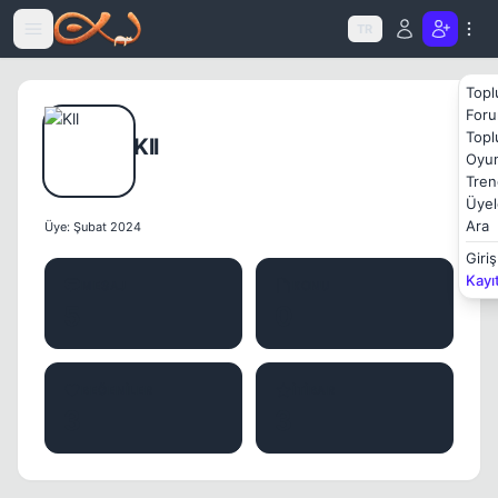
Icerige atla
TR
Topl
Foru
Topl
Kll
Oyun
Tren
Üyel
Ara
Üye: Şubat 2024
Giriş
Kayı
MESAJ
KONU
5
0
BEĞENILER
İTIBAR
3
3