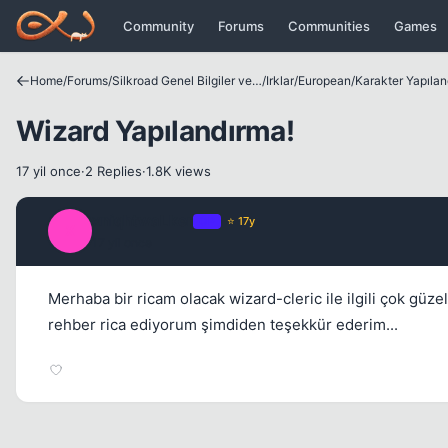
Icerige atla
Community
Forums
Communities
Games
Home
/
Forums
/
Silkroad Genel Bilgiler ve Update Bilgileri
/
Irklar
/
European
/
Karakter Yapılan
Wizard Yapılandırma!
17 yil once
·
2 Replies
·
1.8K views
xniqhtwaLker
OP
⭐ 17y
X
17 yil once
Merhaba bir ricam olacak wizard-cleric ile ilgili çok güzel 
rehber rica ediyorum şimdiden teşekkür ederim...