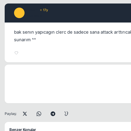
clup93
⭐ 17y
C
17 yil once
bak senın yapıcagın clerc de sadece sana attack arttırıca
sunarım ^^
Paylaş:
Benzer Konular