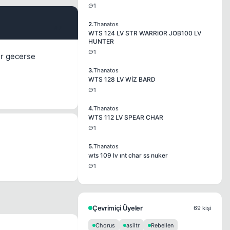
1
2.
Thanatos
#2
WTS 124 LV STR WARRIOR JOB100 LV
HUNTER
1
er gecerse
3.
Thanatos
WTS 128 LV WİZ BARD
1
4.
Thanatos
WTS 112 LV SPEAR CHAR
1
5.
Thanatos
wts 109 lv ınt char ss nuker
1
Çevrimiçi Üyeler
69 kişi
Chorus
asiltr
Rebellen