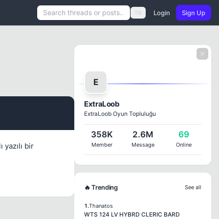
Login
Sign Up
TR
E
ExtraLoob
ExtraLoob Oyun Topluluğu
#1
358K
2.6M
69
 yazılı bir
Member
Message
Online
🔥 Trending
See all
1.
Thanatos
WTS 124 LV HYBRD CLERIC BARD