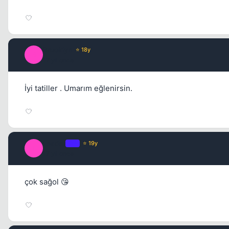
Brooklyn
⭐ 18y
B
17 yil once
İyi tatiller . Umarım eğlenirsin.
Leader
OP
⭐ 19y
L
17 yil once
çok sağol 😘