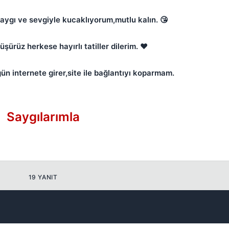
Kapat
aygı ve sevgiyle kucaklıyorum,mutlu kalın. 😘
şürüz herkese hayırlı tatiller dilerim. ❤️
ün internete girer,site ile bağlantıyı koparmam.
Kapat
Saygılarımla
19 YANIT
Kapat