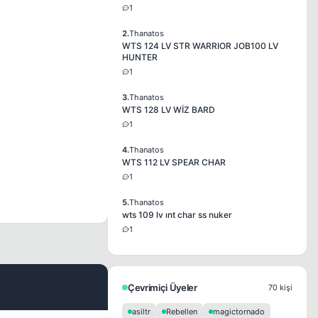
1
2.
Thanatos
WTS 124 LV STR WARRIOR JOB100 LV
HUNTER
1
3.
Thanatos
WTS 128 LV WİZ BARD
1
4.
Thanatos
WTS 112 LV SPEAR CHAR
1
5.
Thanatos
wts 109 lv ınt char ss nuker
1
Çevrimiçi Üyeler
70 kişi
#2
asiltr
Rebellen
magictornado