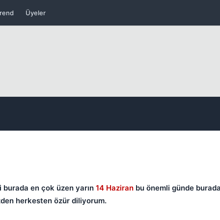
rend
Üyeler
Kapat
Kapat
i burada en çok üzen yarın
14 Haziran
bu önemli günde burad
den herkesten özür diliyorum.