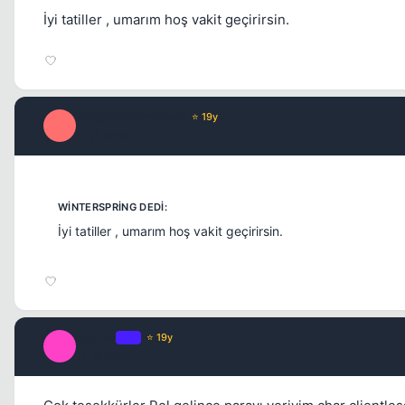
İyi tatiller , umarım hoş vakit geçirirsin.
PolgaraWahrenheit
⭐ 19y
P
17 yil once
İyi tatiller , umarım hoş vakit geçirirsin.
Leader
OP
⭐ 19y
L
17 yil once