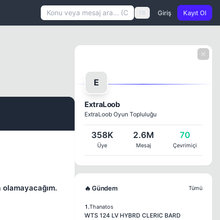
Giriş
Kayıt Ol
TR
E
ExtraLoob
ExtraLoob Oyun Topluluğu
#1
358K
2.6M
70
Üye
Mesaj
Çevrimiçi
a olamayacağım.
🔥 Gündem
Tümü
1.
Thanatos
WTS 124 LV HYBRD CLERIC BARD