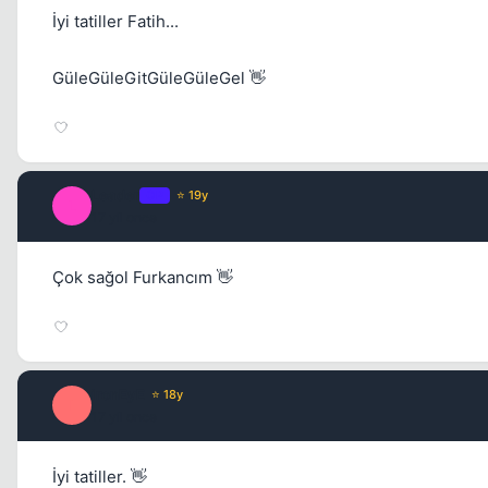
İyi tatiller Fatih...
GüleGüleGitGüleGüleGel 👋
Leader
OP
⭐ 19y
L
17 yil once
Çok sağol Furkancım 👋
ironEyE
⭐ 18y
I
17 yil once
İyi tatiller. 👋