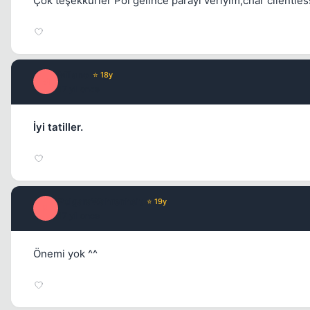
Çok teşekkürler Pol gelince parayı veriyim,char clientless
Milano
⭐ 18y
M
17 yil once
İyi tatiller.
PolgaraWahrenheit
⭐ 19y
P
17 yil once
Önemi yok ^^