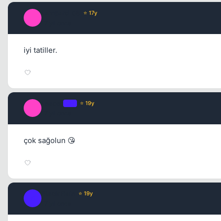
Lampard_08
⭐ 17y
L
17 yil once
iyi tatiller.
Leader
OP
⭐ 19y
L
17 yil once
çok sağolun 😘
Black Rain
⭐ 19y
B
17 yil once