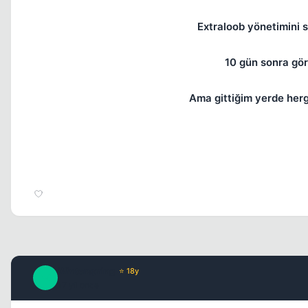
Extraloob yönetimini s
10 gün sonra görü
Ama gittiğim yerde herg
Winterspring
⭐ 18y
W
17 yil once