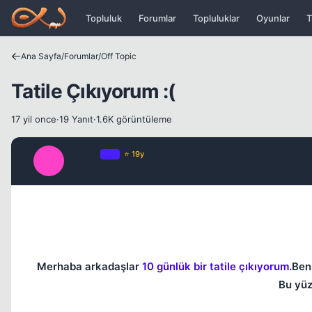
Icerige atla
Topluluk
Forumlar
Topluluklar
Oyunlar
T
Ana Sayfa
/
Forumlar
/
Off Topic
Tatile Çıkıyorum :(
17 yil once
·
19 Yanıt
·
1.6K görüntüleme
Leader
OP
⭐ 19y
L
17 yil once
Merhaba arkadaşlar
10 günlük bir tatile çıkıyorum
.Ben
Bu yüz