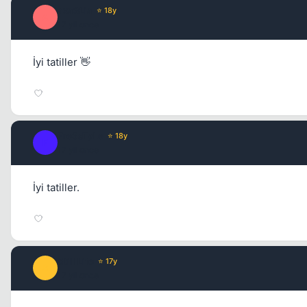
axa3Lia
⭐ 18y
A
17 yil once
İyi tatiller 👋
Fre3sTyLe
⭐ 18y
F
17 yil once
İyi tatiller.
Still Life
⭐ 17y
S
17 yil once