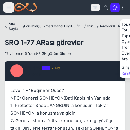
Icerige atla
TR
Ana
Topl
/
Forumlar
/
Silkroad Genel Bilgiler ve Update Bilgileri
/
Irklar
/
Chinese
/
Görevler & Haritalar
Sayfa
Foru
Topl
SRO 1-77 ARası görevler
Oyun
Tren
Üyel
17 yil once
·
5 Yanıt
·
2.3K görüntüleme
Ara
leveltr41
Giriş
OP
⭐ 18y
L
Kayı
17 yil once
#1
Level 1 - "Beginner Quest"
NPC: General SONHEYON(Bati Kapisinin Yaninda)
1: Protector Shop JANGBUIN'la konusun. Tekrar
SONHEYON'la konusma’ya gidin.
2: General shop JINJIN'le konusun, verdigi yüzügü
takin, JINJIN'le tekrar konusun. Tekrar SONHEYON'la