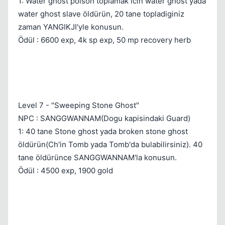
1: Water ghost poison toplamak icin water ghost yada
water ghost slave öldürün, 20 tane topladiginiz
zaman YANGIKJI'yle konusun.
Ödül : 6600 exp, 4k sp exp, 50 mp recovery herb
Level 7 - "Sweeping Stone Ghost"
NPC : SANGGWANNAM(Dogu kapisindaki Guard)
1: 40 tane Stone ghost yada broken stone ghost
öldürün(Ch'in Tomb yada Tomb'da bulabilirsiniz). 40
tane öldürünce SANGGWANNAM'la konusun.
Ödül : 4500 exp, 1900 gold