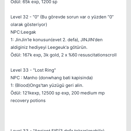
Ödül: 65k exp, 1200 sp
Level 32 - "0" (Bu görevde sorun var o yüzden “0”
olarak gösteriyor)
NPC:Leegak
1: JinJin'le konusun(evet 2. defa), JINJIN'den
Kapat
aldiginiz hediyeyi Leegeuk'a götürün.
Ödül: 167k exp, 3k gold, 2 x %60 resuscitationscroll
Level 33 - "Lost Ring"
NPC : Manho (donwhang bati kapisinda)
1: (Blood)Ongs'tan yüzügü geri alin.
Ödül: 121kexp, 12500 sp exp, 200 medium mp
recovery potions
Level 33 - "Ancient Elf"(3 defa tekrarlanabilir)