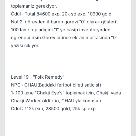
toplamaniz gerekiyor.
Ödül : Total 84600 exp, 20k sp exp, 10900 gold
Not:2. görevden itibaren görevi “0” olarak gösterit
100 tane topladigini “I” ye basip inventorynden
ögrenebilirsin.Görev bitince ekranin ortasinda “0”
yazisi cikiyor.
Level 19 - "Folk Remedy"
NPC : CHAU(Batidaki feribot bileti saticisi)
1: 100 tane "Chakji Eye's" toplamak icin, Chakji yada
Chakji Worker öldürün, CHAU'yla konusun.
Ödül : 112k exp, 28500 gold, 25k sp exp