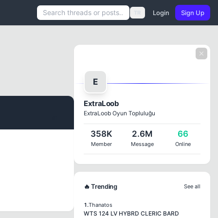
Login
Sign Up
TR
E
ExtraLoob
ExtraLoob Oyun Topluluğu
#1
358K
2.6M
66
Member
Message
Online
🔥 Trending
See all
1.
Thanatos
WTS 124 LV HYBRD CLERIC BARD