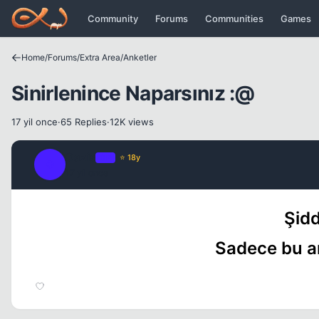
Icerige atla
Community
Forums
Communities
Games
Home
/
Forums
/
Extra Area
/
Anketler
Sinirlenince Naparsınız :@
17 yil once
·
65 Replies
·
12K views
Oazis
OP
⭐ 18y
O
17 yil once
Şidd
Sadece bu an