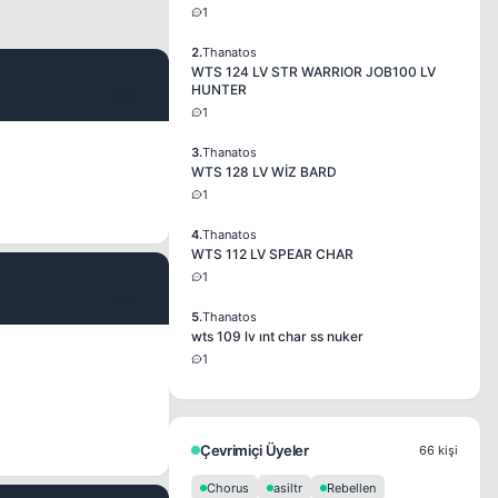
1
2.
Thanatos
WTS 124 LV STR WARRIOR JOB100 LV
HUNTER
#2
1
3.
Thanatos
WTS 128 LV WİZ BARD
1
4.
Thanatos
WTS 112 LV SPEAR CHAR
1
#3
5.
Thanatos
wts 109 lv ınt char ss nuker
1
Çevrimiçi Üyeler
66 kişi
Chorus
asiltr
Rebellen