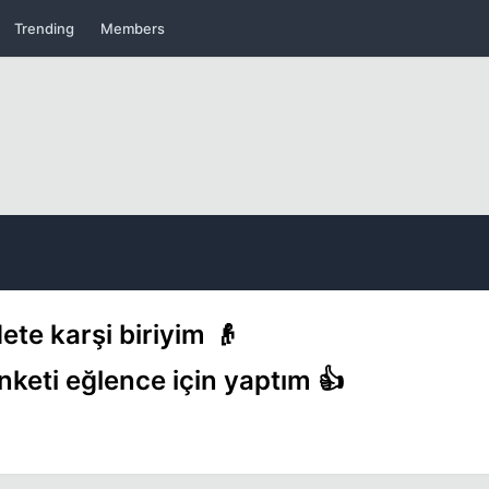
Trending
Members
Kapat
ete karşi biriyim 👴
keti eğlence için yaptım 👍
Kapat