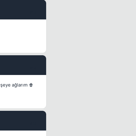
#13
#14
öşeye ağlarım 🍿
#15