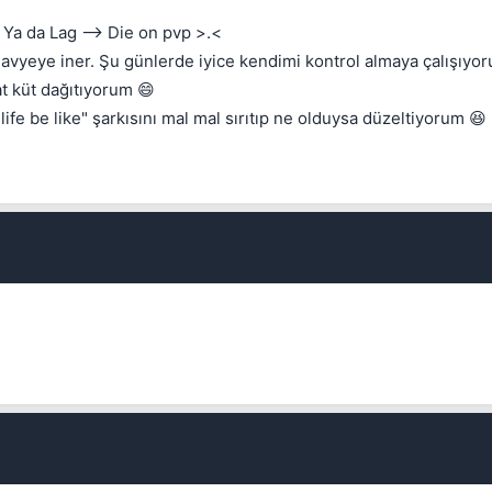
. Ya da Lag --> Die on pvp >.<
Kapat
lavyeye iner. Şu günlerde iyice kendimi kontrol almaya çalışıyo
at küt dağıtıyorum 😄
fe be like" şarkısını mal mal sırıtıp ne olduysa düzeltiyorum 😆
Kapat
Kapat