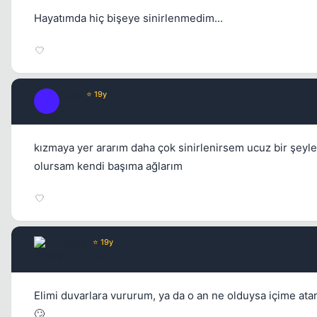
Hayatımda hiç bişeye sinirlenmedim...
Kobe
⭐ 19y
K
17 yil once
kızmaya yer ararım daha çok sinirlenirsem ucuz bir şeyl
olursam kendi başıma ağlarım
Windy
⭐ 19y
17 yil once
Elimi duvarlara vururum, ya da o an ne olduysa içime ata
🙄