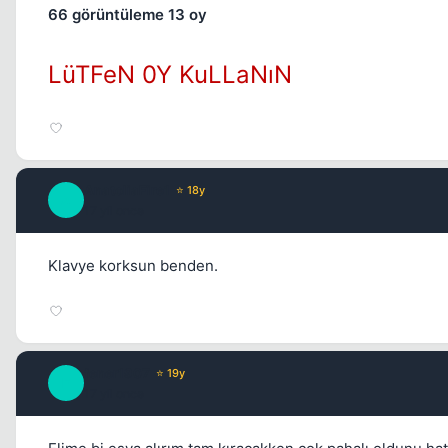
66 görüntüleme 13 oy
LüTFeN 0Y KuLLaNıN
AnatoliaFire1
⭐ 18y
A
17 yil once
Klavye korksun benden.
fener1907
⭐ 19y
F
17 yil once