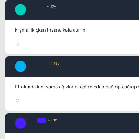
DecipheR
⭐ 17y
D
17 yil once
krşma ilk çkan insana kafa atarm
SnowFlake
⭐ 18y
S
17 yil once
Etrafımda kim varsa ağızlarını açtırmadan bağırıp çağırı
Oazis
OP
⭐ 18y
O
17 yil once