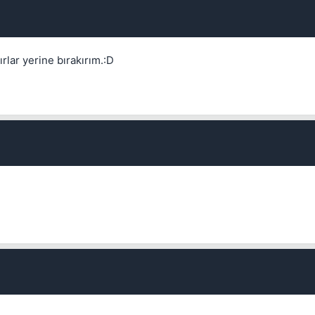
Kapat
rlar yerine bırakırım.:D
Kapat