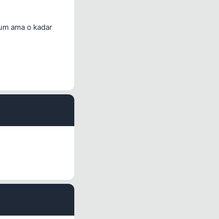
rum ama o kadar
#7
#8