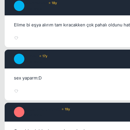
JawBreaker
⭐ 18y
J
17 yil once
Elime bi eşya alırım tam kıracakken çok pahalı oldunu hatı
Romeo
⭐ 17y
R
17 yil once
sex yaparm:D
PolgaraWahrenheit
⭐ 19y
P
17 yil once