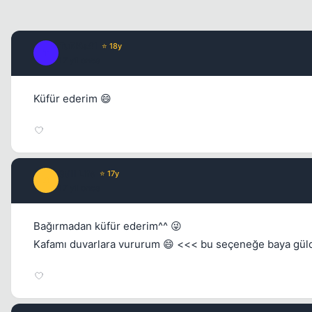
TuRKs41
⭐ 18y
T
17 yil once
Küfür ederim 😄
Still Life
⭐ 17y
S
17 yil once
Bağırmadan küfür ederim^^ 😜
Kafamı duvarlara vururum 😄 <<< bu seçeneğe baya gül