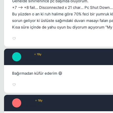
Genelde sinirlenince pc başında oluyorum.
+7 --> +8 fail... Disconnected x 21 char... Pc Shut Down..
Bu yüzden o an ki ruh halime göre 70% feci bir yumruk k
sorun geliyor ki üstüste sağımdaki duvarı masayı falan p
Kısa süre içinde de yahu oyun bu diyorum açıyorum "My li
Mirage
⭐ 19y
M
17 yil once
Bağırmadan küfür ederim 😄
ironEyE
⭐ 18y
I
17 yil once