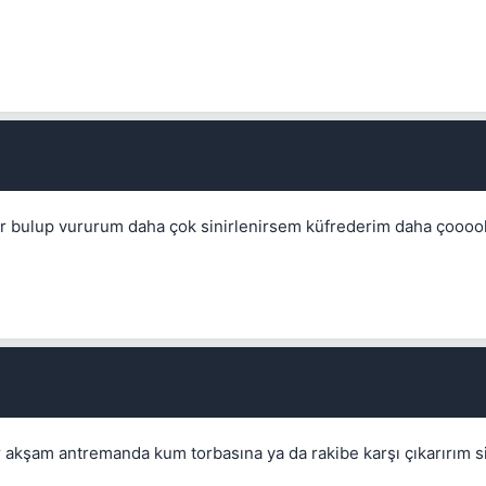
Kapat
er bulup vururum daha çok sinirlenirsem küfrederim daha çoooo
Kapat
r akşam antremanda kum torbasına ya da rakibe karşı çıkarırım si