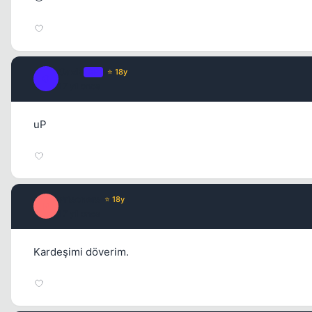
Oazis
OP
⭐ 18y
O
17 yil once
uP
Prisoners
⭐ 18y
P
17 yil once
Kardeşimi döverim.