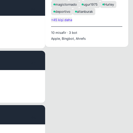
magictornado
ugur1975
Hurley
#4
deportivo
altanburak
+45 kişi daha
10
misafir
·
3
bot
Apple, Bingbot, Ahrefs
#5
#6