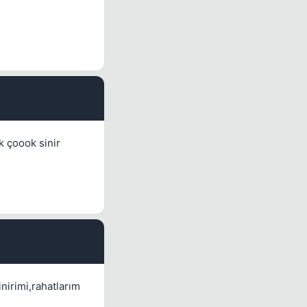
#9
k çoook sinir
#10
nirimi,rahatlarım