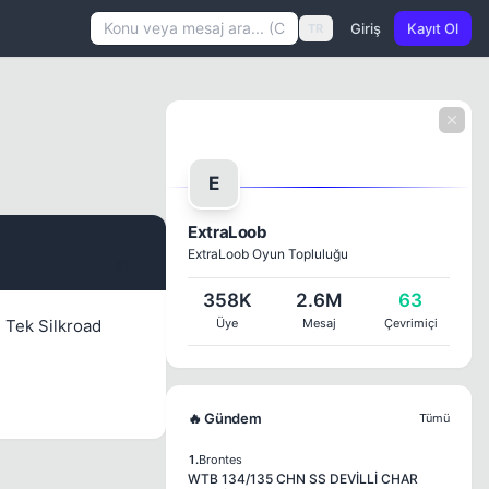
Giriş
Kayıt Ol
TR
E
ExtraLoob
ExtraLoob Oyun Topluluğu
#1
358K
2.6M
63
. Tek Silkroad
Üye
Mesaj
Çevrimiçi
🔥 Gündem
Tümü
1.
Brontes
WTB 134/135 CHN SS DEVİLLİ CHAR