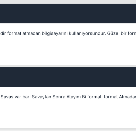
edir format atmadan bilgisayarını kullanıyorsundur. Güzel bir for
💎
n Savas var bari Savaştan Sonra Atayım Bi format. format Atma
Mevcut reputation puanın
-
Bounty miktarı