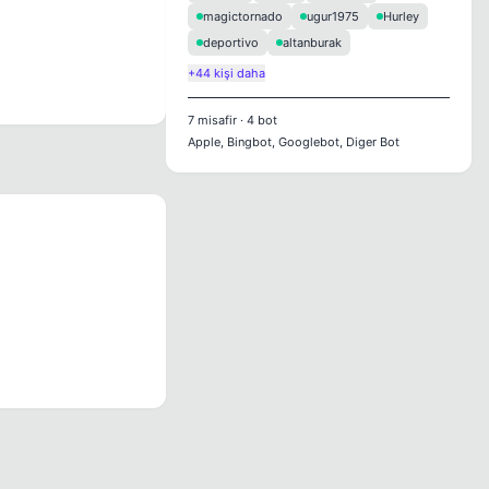
magictornado
ugur1975
Hurley
deportivo
altanburak
+44 kişi daha
7
misafir
·
4
bot
Apple, Bingbot, Googlebot, Diger Bot