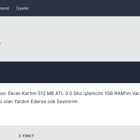
rend
Üyeler
.
Kapat
luyor. Ekran Kartım 512 MB ATI. 3.0 Ghz işlemcim 1GB RAM'ım Var
si olan Yardım Ederse cok Sevinirim.
Kapat
3 YANIT