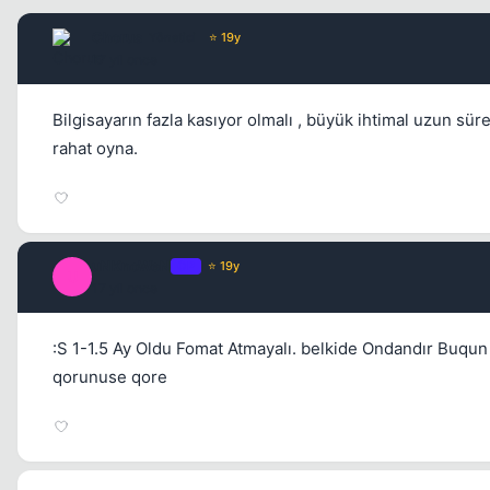
Chorus
Yönetici
⭐ 19y
17 yil once
Bilgisayarın fazla kasıyor olmalı , büyük ihtimal uzun sür
rahat oyna.
uNKnoWeN
OP
⭐ 19y
U
17 yil once
:S 1-1.5 Ay Oldu Fomat Atmayalı. belkide Ondandır Buqu
qorunuse qore