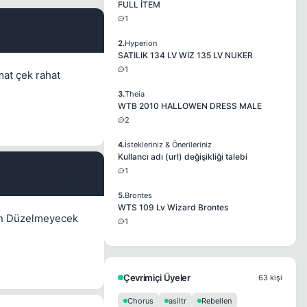
FULL İTEM
1
#2
2.
Hyperion
SATILIK 134 LV WİZ 135 LV NUKER
1
mat çek rahat
3.
Theia
WTB 2010 HALLOWEN DRESS MALE
2
4.
İstekleriniz & Önerileriniz
Kullancı adı (url) değişikliği talebi
1
#3
5.
Brontes
WTS 109 Lv Wizard Brontes
dan Düzelmeyecek
1
Çevrimiçi Üyeler
63 kişi
Chorus
asiltr
Rebellen