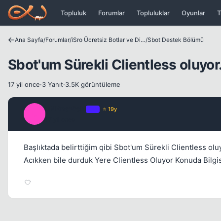
Icerige atla
Topluluk
Forumlar
Topluluklar
Oyunlar
T
Ana Sayfa
/
Forumlar
/
iSro Ücretsiz Botlar ve Diğer Programlar
/
Sbot Destek Bölümü
Sbot'um Sürekli Clientless oluyor
17 yil once
·
3 Yanıt
·
3.5K görüntüleme
uNKnoWeN
OP
⭐ 19y
U
17 yil once
Başlıktada belirttiğim qibi Sbot'um Sürekli Clientless o
Acıkken bile durduk Yere Clientless Oluyor Konuda Bilgi