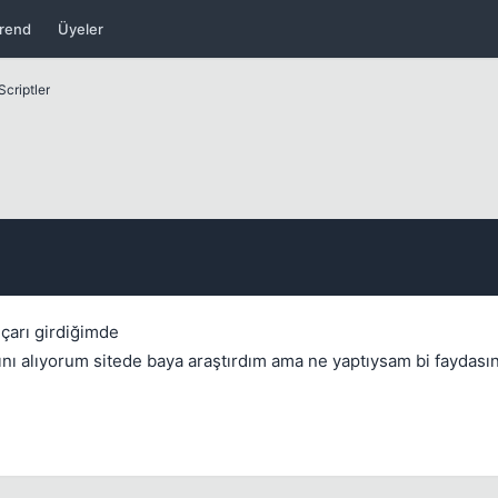
rend
Üyeler
Kapat
Scriptler
 çarı girdiğimde
ını alıyorum sitede baya araştırdım ama ne yaptıysam bi faydas
Kapat