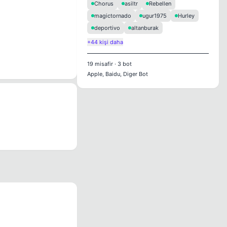
Chorus
asiltr
Rebellen
magictornado
ugur1975
Hurley
deportivo
altanburak
+44 kişi daha
19
misafir
·
3
bot
Apple, Baidu, Diger Bot