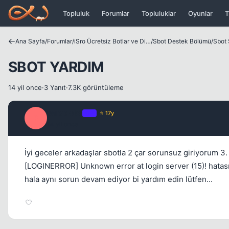
Icerige atla
Topluluk
Forumlar
Topluluklar
Oyunlar
T
Ana Sayfa
/
Forumlar
/
iSro Ücretsiz Botlar ve Diğer Programlar
/
Sbot Destek Bölümü
/
Sbot 
SBOT YARDIM
14 yil once
·
3 Yanıt
·
7.3K görüntüleme
paradoks
OP
⭐ 17y
P
14 yil once
İyi geceler arkadaşlar sbotla 2 çar sorunsuz giriyorum 3.
[LOGINERROR] Unknown error at login server (15)! hatas
hala aynı sorun devam ediyor bi yardım edin lütfen...