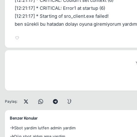
[12:21:17] * CRITICAL: Couldn't set context (6)
[12:21:17] * CRITICAL: Error1 at startup (6)
[12:21:17] * Starting of sro_client.exe failed!
ben sürekli bu hatadan dolayı oyuna giremiyorum yardı
Paylaş:
Benzer Konular
Sbot yardim lutfen admin yardim
Dün sbot aldım ama yardim