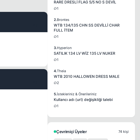
RARE DRESLİ FLAG 5/5 NO S DEVİL
1
2.
Brontes
#2
WTB 134/135 CHN SS DEVİLLİ CHAR
FULL İTEM
1
3.
Hyperion
SATILIK 134 LV WİZ 135 LV NUKER
1
4.
Theia
WTB 2010 HALLOWEN DRESS MALE
#3
2
5.
İstekleriniz & Önerileriniz
Kullancı adı (url) değişikliği talebi
1
Çevrimiçi Üyeler
74 kişi