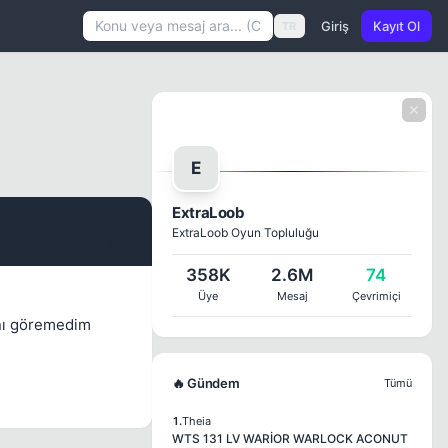
Giriş
Kayıt Ol
TR
E
ExtraLoob
ExtraLoob Oyun Topluluğu
#1
358K
2.6M
74
Üye
Mesaj
Çevrimiçi
ını göremedim
🔥 Gündem
Tümü
1.
Theia
WTS 131 LV WARİOR WARLOCK ACONUT