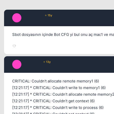
TurkPayment
⭐ 15y
T
14 yil once
Sbot dosyasının içinde Bot CFG yi bul onu aç mac1 ve mac2
ROBINHO06
⭐ 13y
R
13 yil once
CRITICAL: Couldn't allocate remote memory1 (6)
[12:21:17] * CRITICAL: Couldn't write to memory1 (6)
[12:21:17] * CRITICAL: Couldn't allocate remote memory2
[12:21:17] * CRITICAL: Couldn't get context (6)
[12:21:17] * CRITICAL: Couldn't write to process (6)