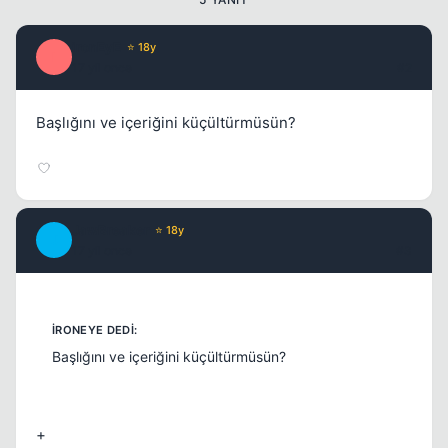
ironEyE
⭐ 18y
I
17 yil once
#2
Başlığını ve içeriğini küçültürmüsün?
JawBreaker
⭐ 18y
J
17 yil once
#3
Başlığını ve içeriğini küçültürmüsün?
+