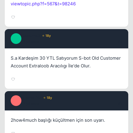
viewtopic.php?f=567&t=98246
0sse.mp3
⭐ 18y
0
17 yil once
#4
S.a Kardeşim 30 YTL Satıyorum S-bot Old Customer
Account Extraloob Aracılıgı İle'de Olur.
eLempTRa
⭐ 18y
E
17 yil once
#5
2how4much başlığı küçültmen için son uyarı.