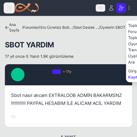
Icerige atla
TR
Ana
Topl
/
Forumlar
/
iSro Ücretsiz Botlar ve Diğer Programlar
/
Sbot Destek Bölümü
/
Üyelerin SBOT Satış Alanı
Sayfa
Foru
Kapat
Topl
SBOT YARDIM
Oyun
Tren
Üyel
17 yil once
·
5 Yanıt
·
1.9K görüntüleme
Ara
2how4much
Giriş
OP
⭐ 17y
2
Kayı
17 yil once
#1
Kapat
Sbot nasıl alıcam EXTRALOOB ADMİN BAKARMSNZ
!!!!!!!!!!!! PAYPAL HESABIM İLE ALICAM ACİL YARDIM
5 YANIT