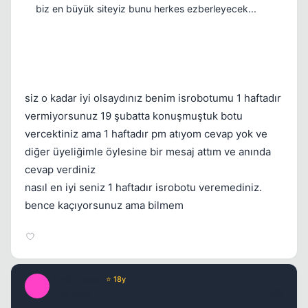
biz en büyük siteyiz bunu herkes ezberleyecek...
Kapat
siz o kadar iyi olsaydınız benim isrobotumu 1 haftadır
vermiyorsunuz 19 şubatta konuşmuştuk botu
vercektiniz ama 1 haftadır pm atıyom cevap yok ve
diğer üyeliğimle öylesine bir mesaj attım ve anında
cevap verdiniz
nasıl en iyi seniz 1 haftadır isrobotu veremediniz.
bence kaçıyorsunuz ama bilmem
Kapat
LiveInTexas
⭐ 18y
L
17 yil once
#26