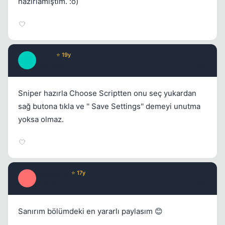
hazırlamıştım. :o)
Leet1
⭐ 19y
L
16 yil once
#38
Sniper hazırla Choose Scriptten onu seç yukardan
sağ butona tıkla ve '' Save Settings'' demeyi unutma
yoksa olmaz.
bekocelik
⭐ 17y
B
16 yil once
#39
Sanırım bölümdeki en yararlı paylasım 😊