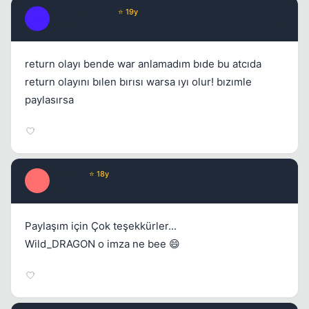
WiId_DRAGON
⭐ 19y
W
17 yil once
#22
Kapat
return olayı bende war anlamadım bıde bu atcıda
return olayını bılen bırısı warsa ıyı olur! bızımle
paylasırsa
tiqergirl
⭐ 18y
T
Kapat
17 yil once
#23
Paylaşım için Çok teşekkürler...
Wild_DRAGON o imza ne bee 😄