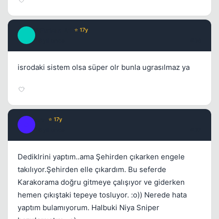
BFurkan_41
⭐ 17y
B
16 yil once
#36
isrodaki sistem olsa süper olr bunla ugrasılmaz ya
ora
⭐ 17y
O
16 yil once
#37
Dediklrini yaptım..ama Şehirden çıkarken engele
takılıyor.Şehirden elle çıkardım. Bu seferde
Karakorama doğru gitmeye çalışıyor ve giderken
hemen çıkıştaki tepeye tosluyor. :o)) Nerede hata
yaptım bulamıyorum. Halbuki Niya Sniper