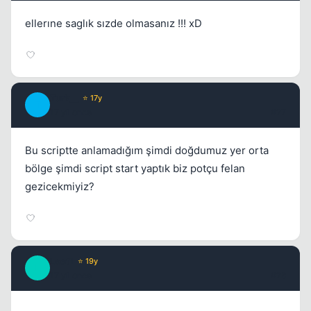
ellerıne saglık sızde olmasanız !!! xD
Turk__
⭐ 17y
T
17 yil once
#27
Bu scriptte anlamadığım şimdi doğdumuz yer orta
bölge şimdi script start yaptık biz potçu felan
gezicekmiyiz?
Leet1
⭐ 19y
L
17 yil once
#28