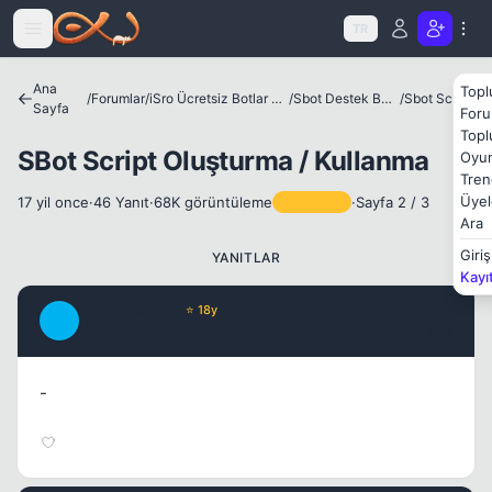
Icerige atla
TR
Ana
Topl
/
Forumlar
/
iSro Ücretsiz Botlar ve Diğer Programlar
/
Sbot Destek Bölümü
/
Sbot Scriptler
Sayfa
Foru
Topl
SBot Script Oluşturma / Kullanma
Oyun
Tren
Kapat
Üyel
17 yil once
·
46 Yanıt
·
68K görüntüleme
·
Sayfa 2 / 3
Sabitlenen
Ara
Giriş
YANITLAR
Kayı
foreverrockgs
⭐ 18y
F
17 yil once
#21
Kapat
-