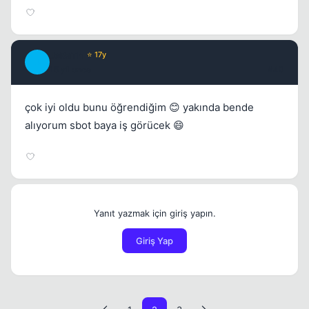
JeRaTh
⭐ 17y
J
15 yil once
#40
çok iyi oldu bunu öğrendiğim 😊 yakında bende
alıyorum sbot baya iş görücek 😄
Yanıt yazmak için giriş yapın.
Giriş Yap