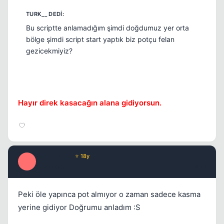
Bu scriptte anlamadığım şimdi doğdumuz yer orta
bölge şimdi script start yaptık biz potçu felan
gezicekmiyiz?
Hayır direk kasacağın alana gidiyorsun.
hallowkuta
⭐ 18y
H
17 yil once
#29
Peki öle yapınca pot almıyor o zaman sadece kasma
yerine gidiyor Doğrumu anladım :S