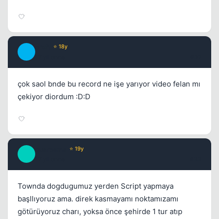
croft
⭐ 18y
C
17 yil once
#32
çok saol bnde bu record ne işe yarıyor video felan mı
çekiyor diordum :D:D
quaresma
⭐ 19y
Q
17 yil once
#33
Townda dogdugumuz yerden Script yapmaya
başllıyoruz ama. direk kasmayamı noktamızamı
götürüyoruz charı, yoksa önce şehirde 1 tur atıp