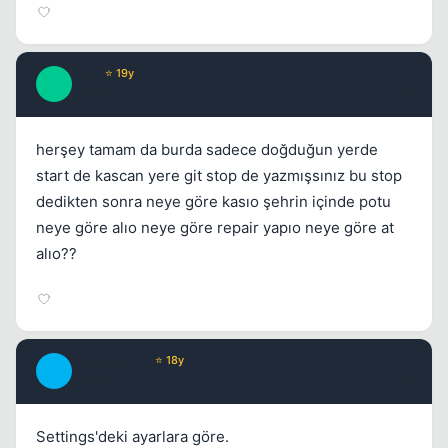
aids
⭐ 19y
A
17 yil once
#30
herşey tamam da burda sadece doğduğun yerde
start de kascan yere git stop de yazmışsınız bu stop
dedikten sonra neye göre kasıo şehrin içinde potu
neye göre alıo neye göre repair yapıo neye göre at
alıo??
JawBreaker
⭐ 18y
J
17 yil once
#31
Settings'deki ayarlara göre.