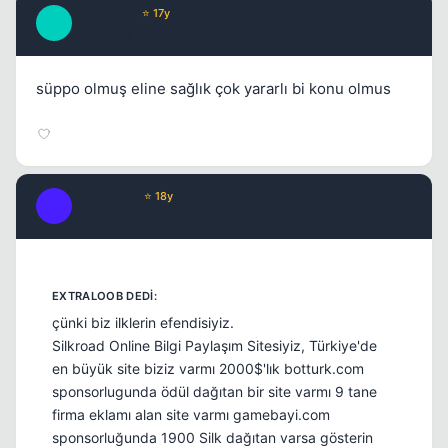
Band'Eros
⭐ 17y
B
17 yil once
#24
süppo olmuş eline sağlık çok yararlı bi konu olmus
Kapat
mert3333
⭐ 18y
M
17 yil once
#25
çünki biz ilklerin efendisiyiz.
Silkroad Online Bilgi Paylaşım Sitesiyiz, Türkiye'de
Kapat
en büyük site biziz varmı 2000$'lık botturk.com
sponsorlugunda ödül dağıtan bir site varmı 9 tane
firma eklamı alan site varmı gamebayi.com
sponsorluğunda 1900 Silk dağıtan varsa gösterin