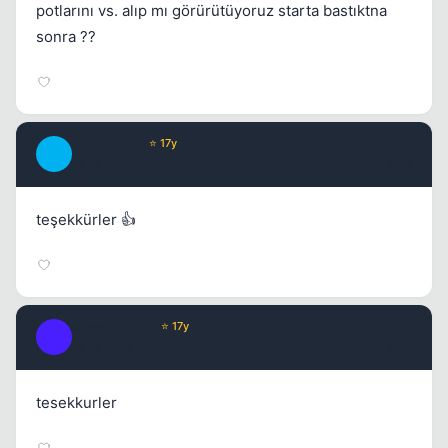
potlarını vs. alıp mı görürütüyoruz starta bastıktna
sonra ??
maho baba
⭐ 17y
M
17 yil once
#34
teşekkürler 👍
samed12345
⭐ 17y
S
16 yil once
#35
tesekkurler