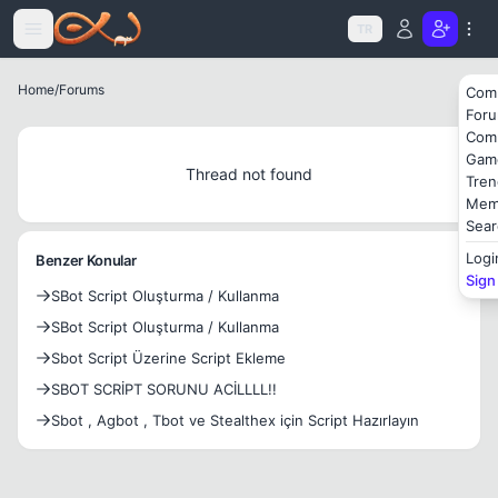
Icerige atla
TR
Home
/
Forums
Com
For
Com
Gam
Thread not found
Tren
Mem
Sear
Logi
Benzer Konular
Sign
SBot Script Oluşturma / Kullanma
SBot Script Oluşturma / Kullanma
Sbot Script Üzerine Script Ekleme
SBOT SCRİPT SORUNU ACİLLLL!!
Sbot , Agbot , Tbot ve Stealthex için Script Hazırlayın