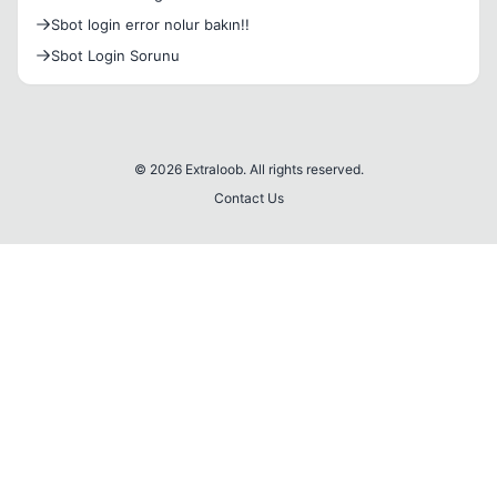
Sbot login error nolur bakın!!
Sbot Login Sorunu
© 2026 Extraloob. All rights reserved.
Contact Us