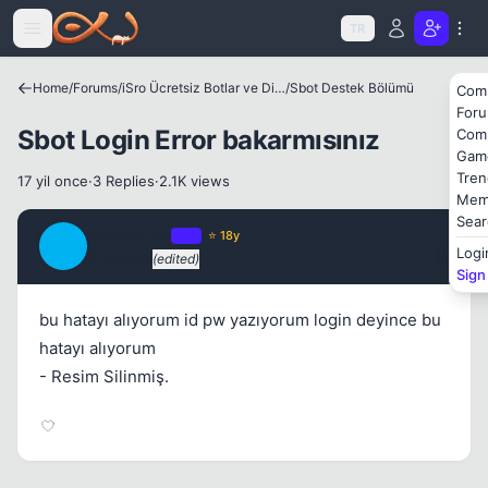
Icerige atla
TR
Home
/
Forums
/
iSro Ücretsiz Botlar ve Diğer Programlar
/
Sbot Destek Bölümü
Com
For
Sbot Login Error bakarmısınız
Com
Gam
Kapat
Tren
17 yil once
·
3 Replies
·
2.1K views
Mem
Sear
BurdurLee
OP
⭐ 18y
B
Logi
17 yil once
(edited)
#1
Sign
bu hatayı alıyorum id pw yazıyorum login deyince bu
hatayı alıyorum
- Resim Silinmiş.