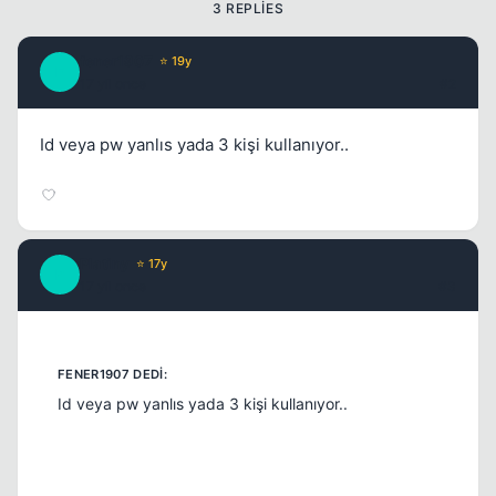
3 REPLIES
fener1907
⭐ 19y
F
17 yil once
#2
Id veya pw yanlıs yada 3 kişi kullanıyor..
Platiny
⭐ 17y
P
17 yil once
#3
Id veya pw yanlıs yada 3 kişi kullanıyor..