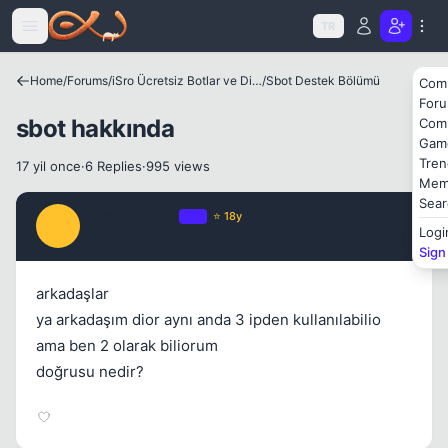
Icerige atla
TR
Home
/
Forums
/
iSro Ücretsiz Botlar ve Diğer Programlar
/
Sbot Destek Bölümü
Com
Kapat
For
sbot hakkında
Com
Gam
Tren
17 yil once
·
6 Replies
·
995 views
Mem
Sear
unique4ever_
OP
⭐ 18y
U
Logi
17 yil once
#1
Sign
arkadaşlar
ya arkadaşım dior aynı anda 3 ipden kullanılabilio
Kapat
ama ben 2 olarak biliorum
doğrusu nedir?