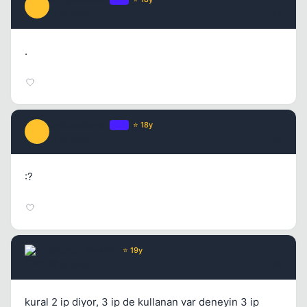
U
17 yil once
#4
.
unique4ever_
OP
⭐ 18y
U
17 yil once
#5
:?
Chorus
Yönetici
⭐ 19y
17 yil once
#6
kural 2 ip diyor, 3 ip de kullanan var deneyin 3 ip