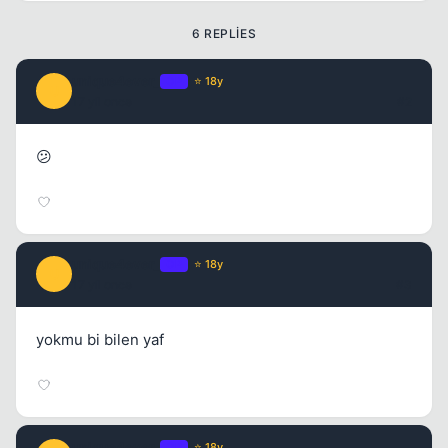
6 REPLIES
unique4ever_
OP
⭐ 18y
U
17 yil once
#2
😕
unique4ever_
OP
⭐ 18y
U
17 yil once
#3
yokmu bi bilen yaf
unique4ever_
OP
⭐ 18y