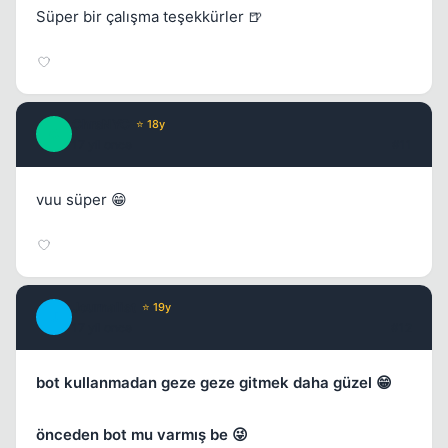
Süper bir çalışma teşekkürler 🍺
ChrsNYC
⭐ 18y
C
17 yil once
#11
vuu süper 😁
Journalist
⭐ 19y
J
17 yil once
#12
bot kullanmadan geze geze gitmek daha güzel 😁
önceden bot mu varmış be 😜