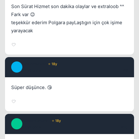
Son Sürat Hizmet son dakika olaylar ve extraloob ^^
Fark var 😉
teşekkür ederim Polgara payLaştıgın için çok işime
yarayacak
JawBreaker
⭐ 18y
J
17 yil once
#9
Süper düşünce. 😘
SuperNaturaL
⭐ 18y
S
17 yil once
#10