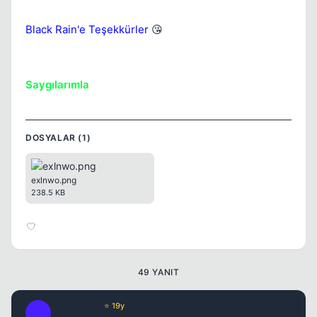
Black Rain'e Teşekkürler
😘
Kapat
Saygılarımla
DOSYALAR (1)
exlnwo.png
Kapat
238.5 KB
49 YANIT
Black Rain
⭐ 19y
B