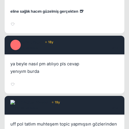
🍺
eline sağlık hacım güzelmiş gerçekten
dark_drago_
⭐ 18y
D
17 yil once
#13
ya beyle nasıl pm atılıyo pls cevap
yenıyım burda
Chorus
Yönetici
⭐ 19y
17 yil once
#14
uff pol tatlım muhteşem topic yapmışsın gözlerinden