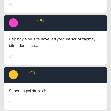
TheCombo
⭐ 19y
T
17 yil once
#19
Hep böyle bir site hayel ediyordum script yapmayı
bilmeden önce...
Prada
⭐ 19y
P
17 yil once
#20
Süpersin pol 😎 🍺 😘