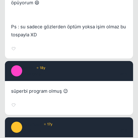
öpüyorum 😄
Ps : su sadece gözlerden öptüm yoksa işim olmaz bu
tospayla XD
exotic
⭐ 18y
E
17 yil once
#15
süperbi program olmuş 😉
hollandali
⭐ 17y
H
17 yil once
#16