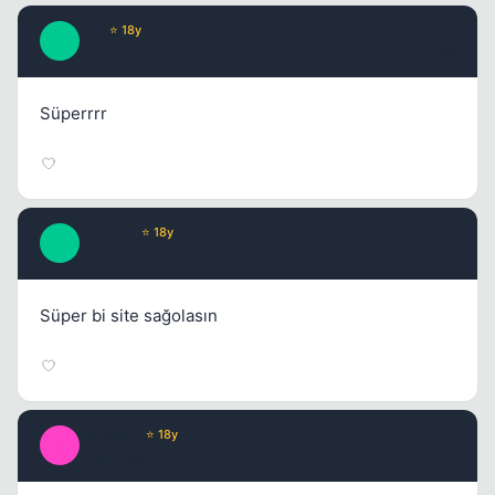
Kai
⭐ 18y
K
17 yil once
#6
Süperrrr
Apollon
⭐ 18y
A
17 yil once
#7
Süper bi site sağolasın
Jaysean
⭐ 18y
J
17 yil once
#8