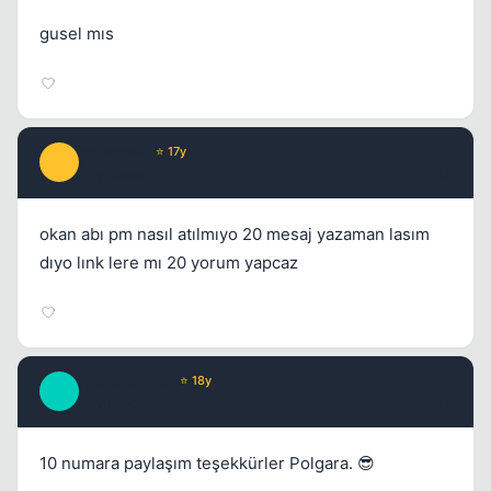
gusel mıs
hollandali
⭐ 17y
H
17 yil once
#17
okan abı pm nasıl atılmıyo 20 mesaj yazaman lasım
dıyo lınk lere mı 20 yorum yapcaz
AnatoliaFire1
⭐ 18y
A
17 yil once
#18
10 numara paylaşım teşekkürler Polgara. 😎