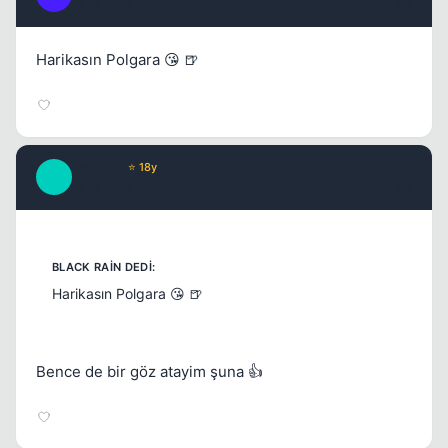
17 yil once
#2
Harikasın Polgara 😘 🍺
FruitFly
⭐ 18y
F
17 yil once
#3
Harikasın Polgara 😘 🍺
Bence de bir göz atayim şuna 👍