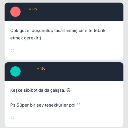
Apt
⭐ 18y
A
17 yil once
#4
Çok güzel düşünülüp tasarlanmış bir site tebrik
etmek gerekir:)
Quensis
⭐ 19y
Q
17 yil once
#5
Keşke sibibot'da da çalışsa. 😜
Ps:Süper bir şey teşekkürler pol ^^