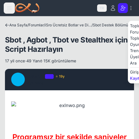
Icerige atla
TR
Ana Sayfa
/
Forumlar
/
iSro Ücretsiz Botlar ve Diğer Programlar
/
Sbot Destek Bölümü
Topl
Foru
Kapat
Sbot , Agbot , Tbot ve Stealthex için
Topl
Oyun
Script Hazırlayın
Tren
Üyel
17 yil once
·
49 Yanıt
·
15K görüntüleme
Ara
Giriş
Absence
OP
⭐ 19y
Kayı
A
17 yil once
#1
Kapat
Programsız bir şekilde saniyeler