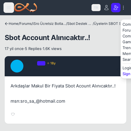
Icerige atla
TR
Home
/
Forums
/
iSro Ücretsiz Botlar ve Diğer Programlar
/
Sbot Destek Bölümü
/
Üyelerin SBOT Satış Alanı
Com
For
Kapat
Sbot Account Alınıcaktır..!
Com
Gam
Tren
17 yil once
·
5 Replies
·
1.6K views
Mem
Sear
sro_sa
OP
⭐ 18y
S
Logi
17 yil once
#1
Sign
Kapat
Arkdaşlar Makul Bir Fiyata Sbot Acount Alınıcaktır..!
msn:
sro_sa_@hotmail.com