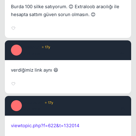
Burda 100 silke satıyorum. 😊 Extraloob aracılığı ile
hesapta sattım güven sorun olmasın. 😊
Hyperion
⭐ 17y
H
17 yil once
#4
verdiğimiz link aynı 😄
OrduluCan
⭐ 17y
O
17 yil once
#5
viewtopic.php?f=622&t=132014