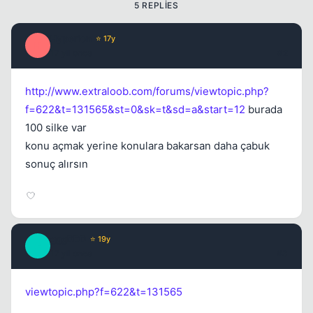
5 REPLIES
Hyperion
⭐ 17y
H
17 yil once
#2
http://www.extraloob.com/forums/viewtopic.php?
f=622&t=131565&st=0&sk=t&sd=a&start=12
burada
100 silke var
konu açmak yerine konulara bakarsan daha çabuk
sonuç alırsın
gggDDD
⭐ 19y
G
17 yil once
#3
viewtopic.php?f=622&t=131565