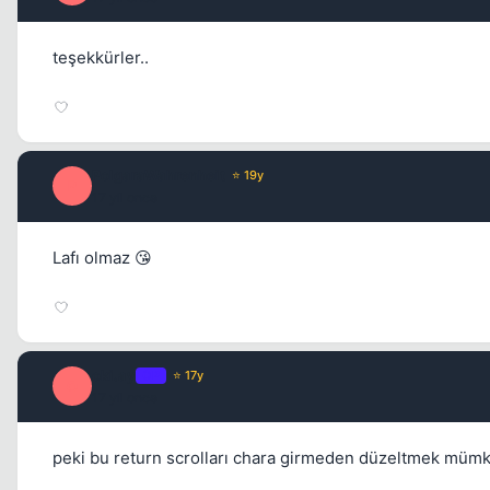
teşekkürler..
PolgaraWahrenheit
⭐ 19y
P
17 yil once
Lafı olmaz 😘
oki.ay
OP
⭐ 17y
O
17 yil once
peki bu return scrolları chara girmeden düzeltmek mümk