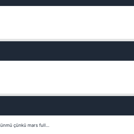
💎
Mevcut reputation puanın
-
Bounty miktarı
Kalıcı
1 gün
3 gün
7 gün
30 gün
1 ile 5000 arasında reputation puanı
Bu kullanıcının son içeriğini de sil
Kalış süresi
Spam hesabını hızlıca temizlemek için işaretleyin.
İptal
ünmü çünkü mars full...