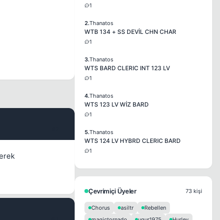
1
2.
Thanatos
WTB 134 + SS DEVİL CHN CHAR
1
3.
Thanatos
WTS BARD CLERIC INT 123 LV
1
4.
Thanatos
WTS 123 LV WİZ BARD
1
#2
5.
Thanatos
WTS 124 LV HYBRD CLERIC BARD
1
gerek
Çevrimiçi Üyeler
73 kişi
Chorus
asiltr
Rebellen
#3
magictornado
ugur1975
Hurley