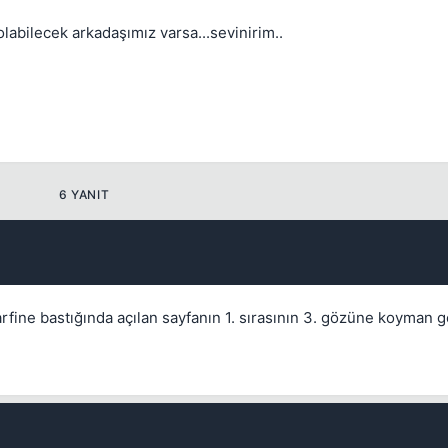
olabilecek arkadaşımız varsa...sevinirim..
Kapat
6 YANIT
Kapat
harfine bastığında açılan sayfanın 1. sırasının 3. gözüne koyman 