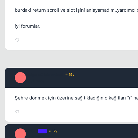
burdaki return scroll ve slot işini anlayamadım..yardımcı 
iyi forumlar..
PolgaraWahrenheit
⭐ 19y
P
17 yil once
Şehre dönmek için üzerine sağ tıkladığın o kağıtları "ı" 
oki.ay
OP
⭐ 17y
O
17 yil once