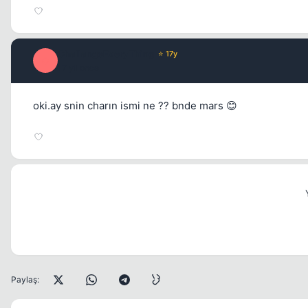
ChallangeEveryThing
⭐ 17y
C
17 yil once
oki.ay snin charın ismi ne ?? bnde mars 😊
Paylaş: