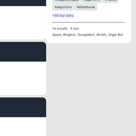
deportivo
altanburak
+46 kişi daha
14
misafir
·
5
bot
Apple, Bingbot, Googlebot, Ahrefs, Diger Bot
#4
#5