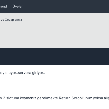
rend
Üyeler
z ve Cevaplarınız
Kapat
y oluyor..servera giriyor..
Kapat
ranın 3.slotuna koymanız gerekmekte.Return Scrool'unuz yoksa alı