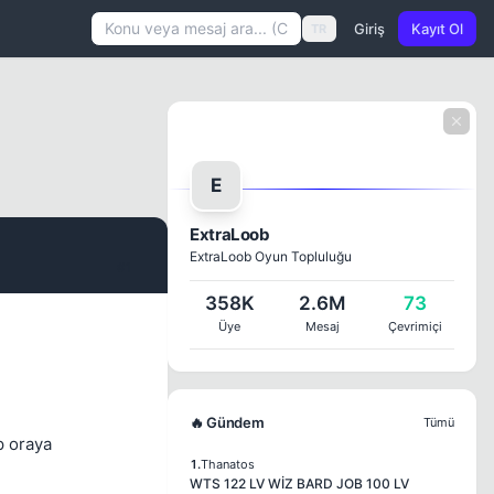
Giriş
Kayıt Ol
TR
E
ExtraLoob
ExtraLoob Oyun Topluluğu
#1
358K
2.6M
73
Üye
Mesaj
Çevrimiçi
🔥 Gündem
Tümü
p oraya
1.
Thanatos
WTS 122 LV WİZ BARD JOB 100 LV