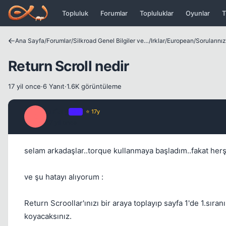
Icerige atla
Topluluk
Forumlar
Topluluklar
Oyunlar
T
Ana Sayfa
/
Forumlar
/
Silkroad Genel Bilgiler ve Update Bilgileri
/
Irklar
/
European
/
Sorularını
Return Scroll nedir
17 yil once
·
6 Yanıt
·
1.6K görüntüleme
oki.ay
OP
⭐ 17y
O
17 yil once
selam arkadaşlar..torque kullanmaya başladım..fakat herşe
ve şu hatayı alıyorum :
Return Scroollar'ınızı bir araya toplayıp sayfa 1'de 1.sı
koyacaksınız.