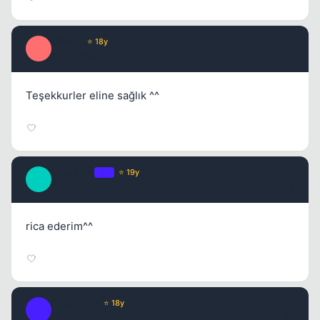
Milano
⭐ 18y
M
17 yil once
#3
Teşekkurler eline sağlık ^^
MoonLife
OP
⭐ 19y
M
17 yil once
#4
rica ederim^^
Fre3sTyLe
⭐ 18y
F
17 yil once
#5