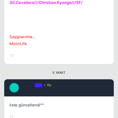
30.Cavaliers///Christian Eyenga///SF/
Saygılarımla...
MoonLife
5 YANIT
MoonLife
OP
⭐ 19y
M
17 yil once
#2
liste güncellendi^^