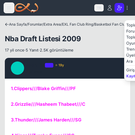
Icerige atla
TR
Kapat
Ana Sayfa
/
Forumlar
/
Extra Area
/
EXL Fan Club Ring
/
Basketbol Fan Club
Topl
Foru
Nba Draft Listesi 2009
Topl
Oyun
Tren
17 yil once
·
5 Yanıt
·
2.5K görüntüleme
Üyel
Ara
MoonLife
OP
⭐ 19y
M
Giriş
17 yil once
#1
Kayı
Kapat
1.Clippers///Blake Griffin///PF
2.Grizzlie///Hasheem Thabeet///C
3.Thunder///James Harden///SG
Kapat