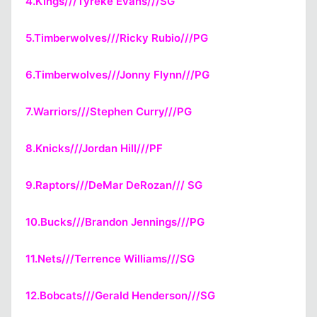
4.Kings///Tyreke Evans///SG
5.Timberwolves///Ricky Rubio///PG
6.Timberwolves///Jonny Flynn///PG
7.Warriors///Stephen Curry///PG
Kapat
8.Knicks///Jordan Hill///PF
9.Raptors///DeMar DeRozan/// SG
10.Bucks///Brandon Jennings///PG
11.Nets///Terrence Williams///SG
Kapat
12.Bobcats///Gerald Henderson///SG