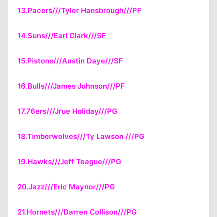
13.Pacers///Tyler Hansbrough///PF
14.Suns///Earl Clark///SF
15.Pistons///Austin Daye///SF
16.Bulls///James Johnson///PF
17.76ers///Jrue Holiday///PG
18.Timberwolves///Ty Lawson ///PG
19.Hawks///Jeff Teague///PG
20.Jazz///Eric Maynor///PG
21.Hornets///Darren Collison///PG