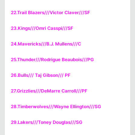
22.Trail Blazers///Victor Claver///SF
23.Kings///Omri Casspi///SF
24.Mavericks///B.J. Mullens///C
25.Thunder///Rodrigue Beaubois///PG
26.Bulls/// Taj Gibson/// PF
27.Grizzlies///DeMarre Carroll///PF
28.Timberwolves///Wayne Ellington///SG
29.Lakers///Toney Douglas///SG