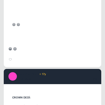
😆 😆
😁 😄
ImmorTaLGoD
⭐ 17y
I
Kapat
17 yil once
#6