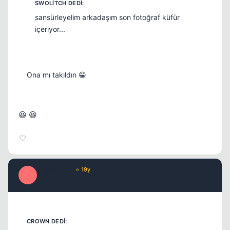
sansürleyelim arkadaşım son fotoğraf küfür
içeriyor...
Ona mı takıldın 😁
😆 😆
Misproject
⭐ 19y
M
17 yil once
#7