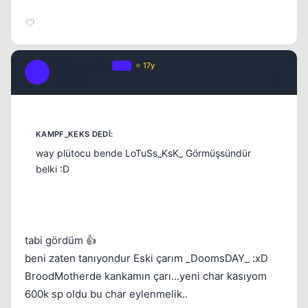
TillDoomsDAY
OP
⭐ 17y
T
17 yil once
#19
way plütocu bende LoTuSs_KsK_ Görmüşsündür
belki :D
tabi gördüm 👍
beni zaten tanıyondur Eski çarım _DoomsDAY_ :xD
BroodMotherde kankamın çarı...yeni char kasıyom
600k sp oldu bu char eylenmelik..