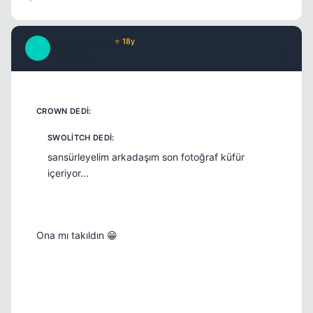
AnatoliaFire1
⭐ 18y
A
17 yil once
#4
Kapat
sansürleyelim arkadaşım son fotoğraf küfür
içeriyor...
Ona mı takıldın 😁
Kapat