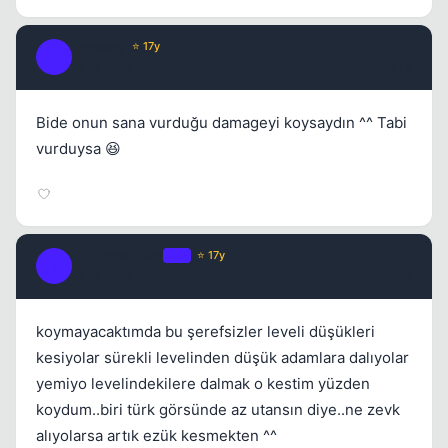
Impossy
⭐ 17y
I
17 yil once
#14
Bide onun sana vurduğu damageyi koysaydın ^^ Tabi
vurduysa 😆
TillDoomsDAY
OP
⭐ 17y
T
17 yil once
#15
koymayacaktımda bu şerefsizler leveli düşükleri
kesiyolar sürekli levelinden düşük adamlara dalıyolar
yemiyo levelindekilere dalmak o kestim yüzden
koydum..biri türk görsünde az utansın diye..ne zevk
alıyolarsa artık ezük kesmekten ^^