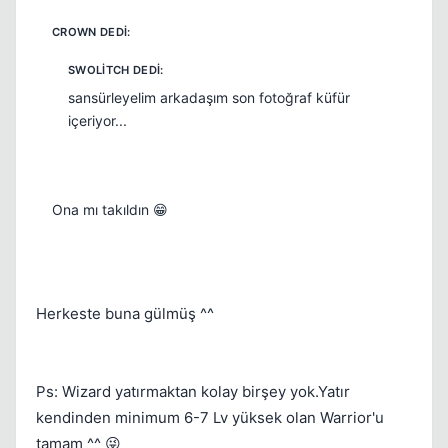
sansürleyelim arkadaşım son fotoğraf küfür
içeriyor...
Ona mı takıldın 😁
Herkeste buna gülmüş ^^
Ps: Wizard yatırmaktan kolay birşey yok.Yatır
kendinden minimum 6-7 Lv yüksek olan Warrior'u
tamam ^^ 😜