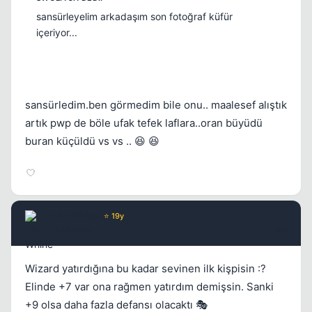
sansürleyelim arkadaşım son fotoğraf küfür
içeriyor...
sansürledim.ben görmedim bile onu.. maalesef alıştık
artık pwp de böle ufak tefek laflara..oran büyüdü
buran küçüldü vs vs .. 😆 😆
Wax Whine
⭐ 19y
17 yil once
#9
Wizard yatırdığına bu kadar sevinen ilk kişpisin :?
Elinde +7 var ona rağmen yatırdım demişsin. Sanki
+9 olsa daha fazla defansı olacaktı 🎭