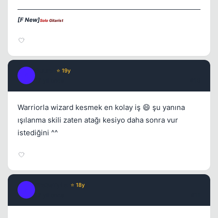
[F New]
Solo
Gitarist
Buura
⭐ 19y
B
17 yil once
#10
Warriorla wizard kesmek en kolay iş 😄 şu yanına
ışılanma skili zaten atağı kesiyo daha sonra vur
istediğini ^^
Fre3sTyLe
⭐ 18y
F
17 yil once
#11