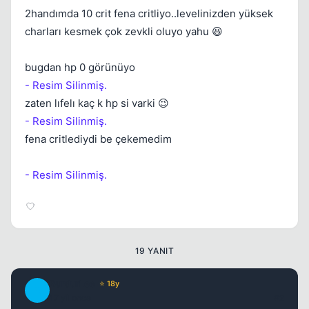
2handımda 10 crit fena critliyo..levelinizden yüksek
charları kesmek çok zevkli oluyo yahu 😆
Kapat
bugdan hp 0 görünüyo
- Resim Silinmiş.
zaten lıfelı kaç k hp si varki 😉
- Resim Silinmiş.
fena critlediydi be çekemedim
- Resim Silinmiş.
Kapat
19 YANIT
BurdurLee
⭐ 18y
B
17 yil once
#2