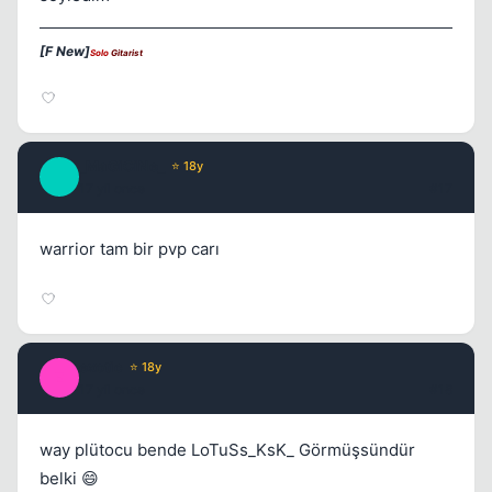
[F New]
Solo
Gitarist
_MaGiCiNe_
⭐ 18y
_
17 yil once
#17
warrior tam bir pvp carı
exotic
⭐ 18y
E
17 yil once
#18
way plütocu bende LoTuSs_KsK_ Görmüşsündür
belki 😄