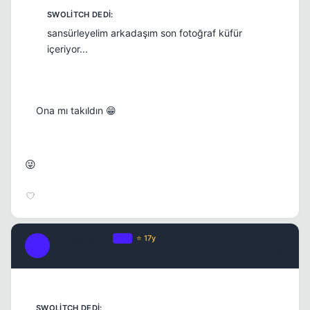
sansürleyelim arkadaşım son fotoğraf küfür
içeriyor...
Ona mı takıldın 😁
😜
TillDoomsDAY
OP
⭐ 17y
T
17 yil once
#8