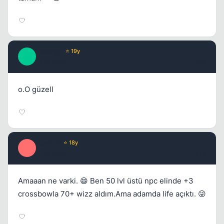
Tatanga
⭐ 19y
T
17 yil once
#12
o.O güzell
ironEyE
⭐ 18y
I
17 yil once
#13
Amaaan ne varki. 😄 Ben 50 lvl üstü npc elinde +3
crossbowla 70+ wizz aldım.Ama adamda life açıktı. 😜