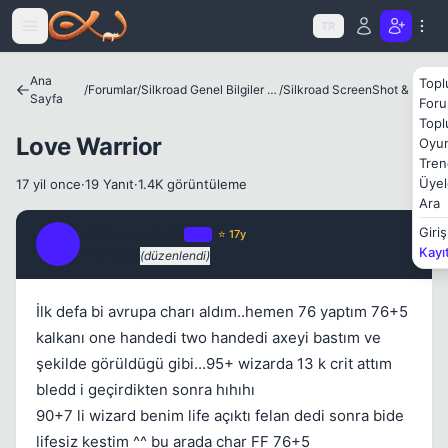
Icerige atla
TR
Ana
Topl
/
Forumlar
/
Silkroad Genel Bilgiler ve Update Bilgileri
/
Silkroad ScreenShot & Video
Sayfa
Foru
Kapat
Topl
Love Warrior
Oyun
Tren
Üyel
17 yil once
·
19 Yanıt
·
1.4K görüntüleme
Ara
TillDoomsDAY
Giriş
OP
⭐ 17y
T
Kayı
17 yil once
(düzenlendi)
#1
Kapat
İlk defa bi avrupa charı aldım..hemen 76 yaptım 76+5
kalkanı one handedi two handedi axeyi bastım ve
şekilde görüldügü gibi...95+ wizarda 13 k crit attım
bledd i geçirdikten sonra hıhıhı
90+7 li wizard benim life açıktı felan dedi sonra bide
lifesiz kestim ^^ bu arada char FF 76+5