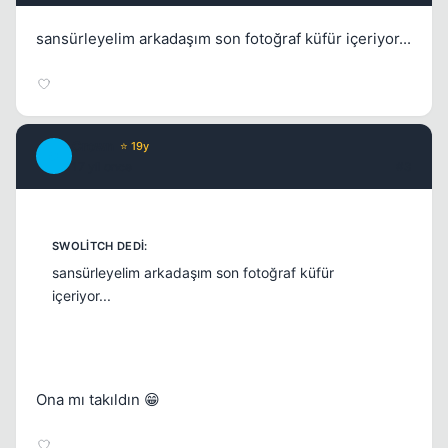
sansürleyelim arkadaşım son fotoğraf küfür içeriyor...
Kapat
Crown
⭐ 19y
C
17 yil once
#3
sansürleyelim arkadaşım son fotoğraf küfür
içeriyor...
Ona mı takıldın 😁