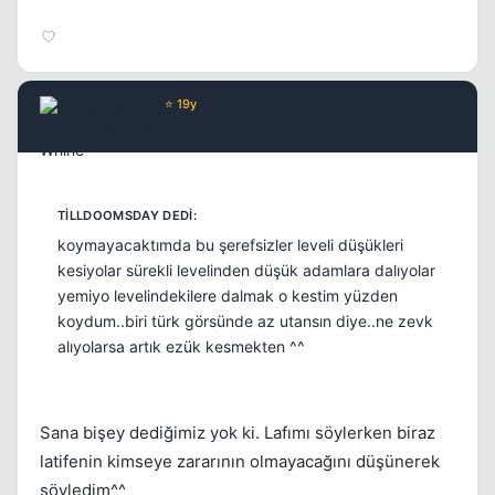
Wax Whine
⭐ 19y
17 yil once
#16
koymayacaktımda bu şerefsizler leveli düşükleri
kesiyolar sürekli levelinden düşük adamlara dalıyolar
yemiyo levelindekilere dalmak o kestim yüzden
koydum..biri türk görsünde az utansın diye..ne zevk
alıyolarsa artık ezük kesmekten ^^
Sana bişey dediğimiz yok ki. Lafımı söylerken biraz
latifenin kimseye zararının olmayacağını düşünerek
söyledim^^