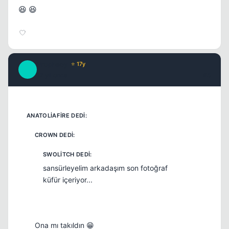
😆 😆
Kapat
Prophecy
⭐ 17y
P
17 yil once
#5
sansürleyelim arkadaşım son fotoğraf
küfür içeriyor...
Ona mı takıldın 😁