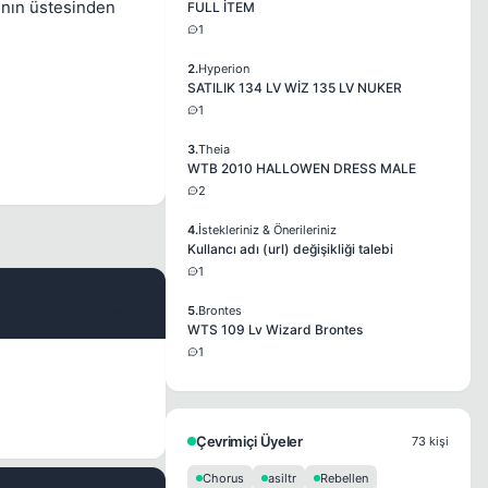
rının üstesinden
FULL İTEM
1
2.
Hyperion
SATILIK 134 LV WİZ 135 LV NUKER
1
3.
Theia
WTB 2010 HALLOWEN DRESS MALE
2
4.
İstekleriniz & Önerileriniz
Kullancı adı (url) değişikliği talebi
1
5.
Brontes
#2
WTS 109 Lv Wizard Brontes
1
Çevrimiçi Üyeler
73 kişi
Chorus
asiltr
Rebellen