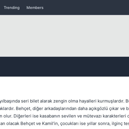
Trending
Members
Kapat
Kapat
ılbaşında seri bilet alarak zengin olma hayalleri kurmuşlardır. 
klardır. Behçet, diğer arkadaşlarından daha açıkgözlü çıkar ve bi
in olur. Diğerleri ise kasabanın sevilen ve mütevazı karakterleri 
 olacak Behçet ve Kamil’in, çocukları ise yıllar sonra, ilginç te
Kapat