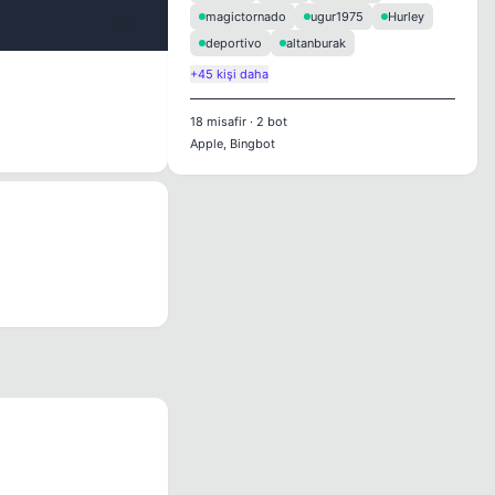
magictornado
ugur1975
Hurley
#3
deportivo
altanburak
+45 kişi daha
18
misafir
·
2
bot
Apple, Bingbot