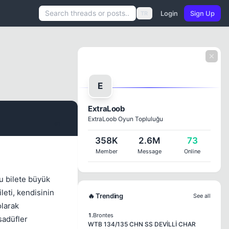
Login
Sign Up
TR
E
ExtraLoob
ExtraLoob Oyun Topluluğu
#1
358K
2.6M
73
Member
Message
Online
Bu bilete büyük
leti, kendisinin
🔥 Trending
See all
olarak
1.
Brontes
sadüfler
WTB 134/135 CHN SS DEVİLLİ CHAR