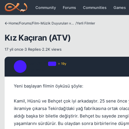
Icerige atla
Community
Forums
Communities
Games
Home
/
Forums
/
Film-Müzik Duyuruları ve Tanıtımları
/
Yerli Filmler
Kız Kaçıran (ATV)
17 yil once
·
3 Replies
·
2.2K views
yasin2581
OP
⭐ 19y
Y
17 yil once
Yeni başlayan filmin öyküsü şöyle:
Kamil, Hüsnü ve Behçet çok iyi arkadaştır. 25 sene önce y
ikramiye çıkarsa Tekirdağ’daki yağ fabrikasına ortak olaca
aldığı başka bir biletle değiştirir. Behçet bu sayede zeng
yaşamlarını sürdürür. Bu olaydan sonra birbirlerine düşman