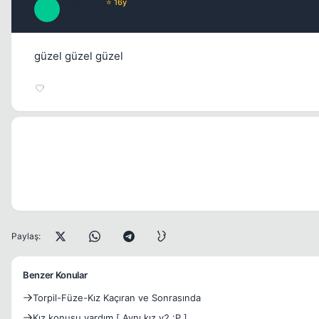
ersinciex
⭐ 16y
E
15 yil once
güzel güzel güzel
Paylaş:
Benzer Konular
Torpil-Füze-Kız Kaçıran ve Sonrasında
Kız konusu yardım [ Aynı kız v2 :P ]