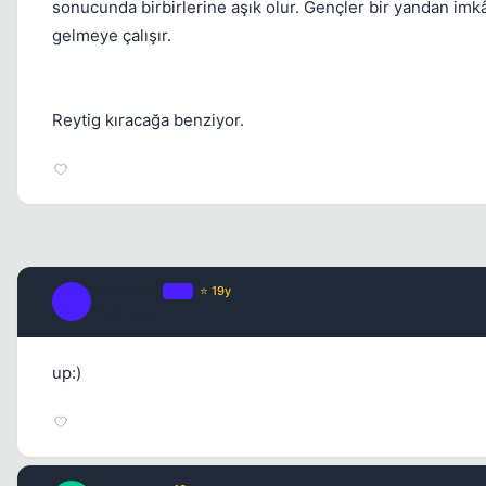
sonucunda birbirlerine aşık olur. Gençler bir yandan imkâ
gelmeye çalışır.
Reytig kıracağa benziyor.
yasin2581
OP
⭐ 19y
Y
17 yil once
up:)