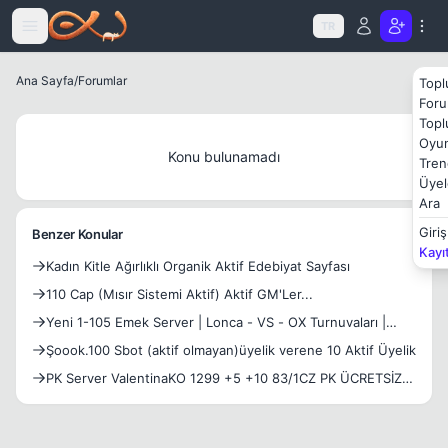
Icerige atla
TR
Ana Sayfa
/
Forumlar
Topl
Foru
Topl
Oyun
Konu bulunamadı
Tren
Üyel
Ara
Giriş
Benzer Konular
Kayı
Kadın Kitle Ağırlıklı Organik Aktif Edebiyat Sayfası
110 Cap (Mısır Sistemi Aktif) Aktif GM'Ler...
Yeni 1-105 Emek Server | Lonca - VS - OX Turnuvaları |
Kayıtlar Aktif - Pack Aktif
Şoook.100 Sbot (aktif olmayan)üyelik verene 10 Aktif Üyelik
PK Server ValentinaKO 1299 +5 +10 83/1CZ PK ÜCRETSİZ
IRK-JOB-NCS AKTİF USKO KANAT TÜM EVENTLER AKTİF