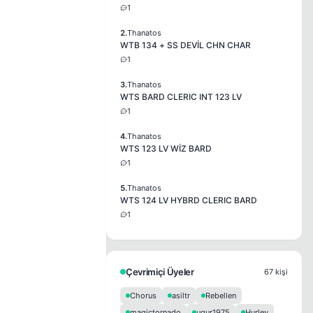
1
2.
Thanatos
WTB 134 + SS DEVİL CHN CHAR
1
3.
Thanatos
WTS BARD CLERIC INT 123 LV
1
4.
Thanatos
WTS 123 LV WİZ BARD
1
5.
Thanatos
WTS 124 LV HYBRD CLERIC BARD
1
Çevrimiçi Üyeler
67 kişi
Chorus
asiltr
Rebellen
magictornado
ugur1975
Hurley