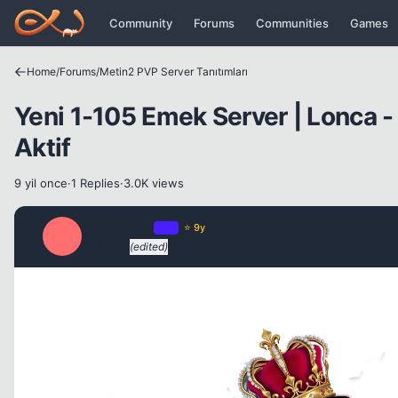
Icerige atla
Community
Forums
Communities
Games
Home
/
Forums
/
Metin2 PVP Server Tanıtımları
Yeni 1-105 Emek Server | Lonca - 
Aktif
9 yil once
·
1 Replies
·
3.0K views
ReLax2017
OP
⭐ 9y
R
9 yil once
(edited)