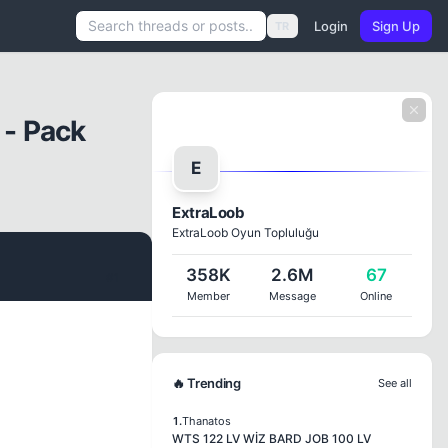
Login
Sign Up
TR
 - Pack
E
ExtraLoob
ExtraLoob Oyun Topluluğu
358K
2.6M
67
#1
Member
Message
Online
🔥 Trending
See all
1.
Thanatos
WTS 122 LV WİZ BARD JOB 100 LV