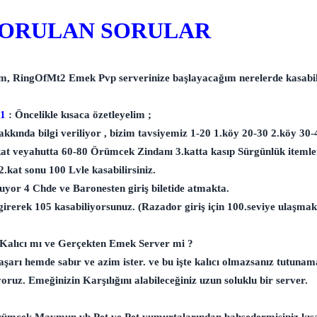
SORULAN SORULAR
, RingOfMt2 Emek Pvp serverinize başlayacağım nerelerde kasabil
 1
: Öncelikle kısaca özetleyelim ;
kkında bilgi veriliyor , bizim tavsiyemiz 1-20 1.köy 20-30 2.köy 30-
t veyahutta 60-80 Örümcek Zindanı 3.katta kasıp Sürgünlük itemle
2.kat sonu 100 Lvle kasabilirsiniz.
yor 4 Chde ve Baronesten giriş biletide atmakta.
girerek 105 kasabiliyorsunuz. (Razador giriş için 100.seviye ulaşma
Kalıcı mı ve Gerçekten Emek Server mi ?
ı hemde sabır ve azim ister. ve bu işte kalıcı olmazsanız tutunama
uz. Emeğinizin Karşılığını alabileceğiniz uzun soluklu bir server.