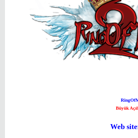
RingOfM
Büyük Açıl
Web sit