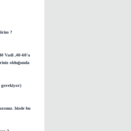
irim ?
40 Vadi ,40-60'a
riniz olduğunda
k gerekiyor)
zsınız. bizde bu