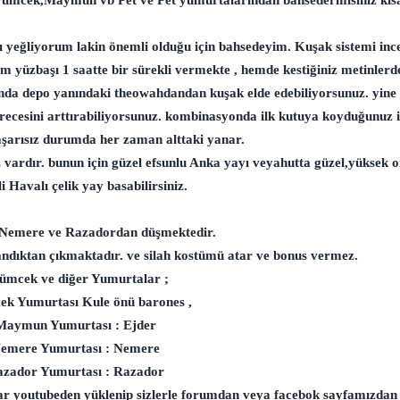
rümcek,Maymun vb Pet ve Pet yumurtalarından bahsedermisiniz kıs
yı yeğliyorum lakin önemli olduğu için bahsedeyim. Kuşak sistemi in
em yüzbaşı 1 saatte bir sürekli vermekte , hemde kestiğiniz metinler
da depo yanındaki theowahdandan kuşak elde edebiliyorsunuz. yine 
cesini arttırabiliyorsunuz. kombinasyonda ilk kutuya koyduğunuz i
şarısız durumda her zaman alttaki yanar.
 vardır. bunun için güzel efsunlu Anka yayı veyahutta güzel,yüksek 
li Havalı çelik yay basabilirsiniz.
Nemere ve Razadordan düşmektedir.
ndıktan çıkmaktadır. ve silah kostümü atar ve bonus vermez.
ümcek ve diğer Yumurtalar ;
k Yumurtası Kule önü barones ,
Maymun Yumurtası : Ejder
emere Yumurtası : Nemere
zador Yumurtası : Razador
lar youtubeden yüklenip sizlerle forumdan veya facebok sayfamızdan 