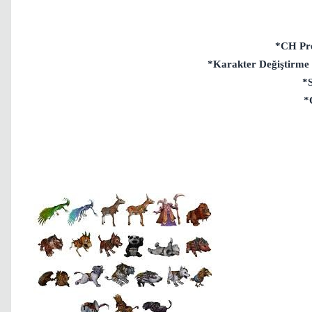
*CH Pro
*Karakter Değiştirme M
*S
*