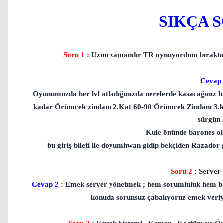
SIKÇA 
Soru 1
: Uzun zamandır TR oynuyordum bıraktım
Cevap
Oyunumuzda her lvl atladığınızda nerelerde kasacağınız ha
kadar Örümcek zindanı 2.Kat 60-90 Örümcek Zindanı 3.ka
sürgün 
Kule önünde barones olu
bu giriş bileti ile doyumhwan gidip bekçiden Razador 
Soru 2
:
Server 
Cevap 2
: Emek server yönetmek ; hem sorumluluk hem başar
konuda sorunsuz çabalıyoruz emek veriyor