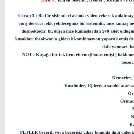
Soru 3
: Kuşak Sistemi , Kemer , Kostüm ve Ö
Cevap 3
: Bu tür sistemleri aslında video çekerek anlatma
emiş derecesi ekleyebileceğiniz bir sistemdir. ince kumaş h
düşmektedir. bu düşen ince kumaşlardan x40 adet olduğun
kuşakları theohwan'a giderek kombinasyon yaparak emiş dere
dahi yanmaz. ba
NOT : Kuşağa bir tek item ekleme(bonus emişi ) hakkınız
beceri
Kemerler, 
Kostümler; Ejderden sandık atar sa
Ör
Örümce
N
Ra
PETLER becerili veya becerisiz çıkar bununla ilgili video