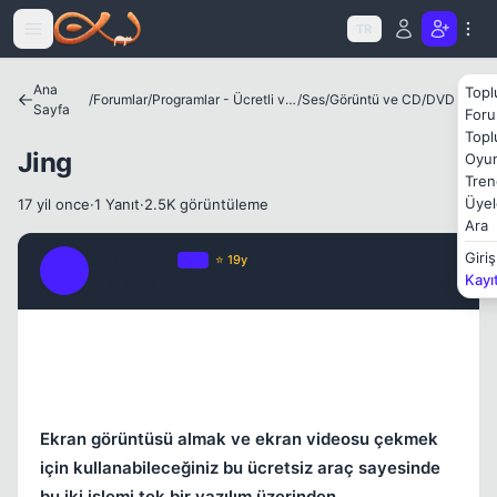
Icerige atla
TR
Ana
Topl
/
Forumlar
/
Programlar - Ücretli ve Ücretsiz Yazılımlar
/
Ses/Görüntü ve CD/DVD Araçları
Sayfa
Foru
Topl
Jing
Oyun
Tren
Üyel
17 yil once
·
1 Yanıt
·
2.5K görüntüleme
Ara
StormHero
Giriş
OP
⭐ 19y
S
Kayı
17 yil once
#1
Ekran görüntüsü almak ve ekran videosu çekmek
için kullanabileceğiniz bu ücretsiz araç sayesinde
bu iki işlemi tek bir yazılım üzerinden