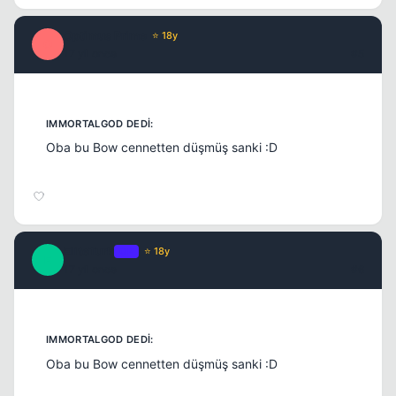
Optimus Prime
⭐ 18y
O
17 yil once
#5
Kapat
Oba bu Bow cennetten düşmüş sanki :D
EliteTurk
OP
⭐ 18y
E
Kapat
17 yil once
#6
Oba bu Bow cennetten düşmüş sanki :D