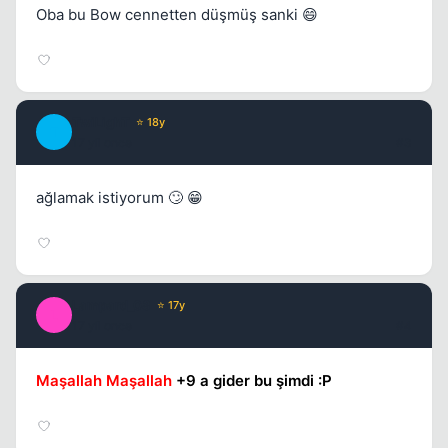
Oba bu Bow cennetten düşmüş sanki 😄
Kapat
TwiLighT
⭐ 18y
T
17 yil once
#3
ağlamak istiyorum 🙄 😁
Kapat
Lampard_08
⭐ 17y
L
17 yil once
#4
Maşallah Maşallah
+9 a gider bu şimdi :P