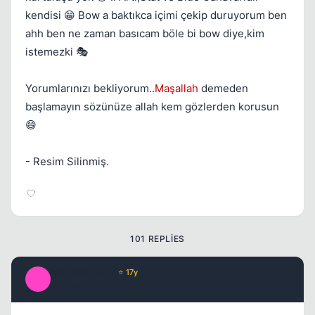
kendisi 😁 Bow a baktıkca içimi çekip duruyorum ben
ahh ben ne zaman basıcam böle bi bow diye,kim
istemezki 🎭
Kapat
Yorumlarınızı bekliyorum..
Maşallah
demeden
başlamayın sözünüze allah kem gözlerden korusun
😄
- Resim Silinmiş.
101 REPLIES
ImmorTaLGoD
⭐ 17y
I
17 yil once
#2