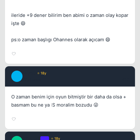
ileride +9 dener bilirim ben abimi o zaman olay kopar
işte 😄
ps:o zaman başlıgı Ohannes olarak açıcam 😄
Mojito
⭐ 18y
M
17 yil once
#17
O zaman benim için oyun bitmiştir bir daha da olsa +
basmam bu ne ya :S moralim bozudu 😜
EliteTurk
OP
⭐ 18y