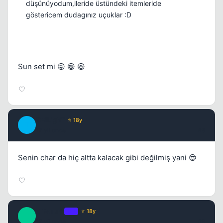
düşünüyodum,ileride üstündeki itemleride
göstericem dudagınız uçuklar :D
Sun set mi 😜 😁 😆
TwiLighT
⭐ 18y
T
17 yil once
#8
Senin char da hiç altta kalacak gibi değilmiş yani 😎
EliteTurk
OP
⭐ 18y
E
17 yil once
#9