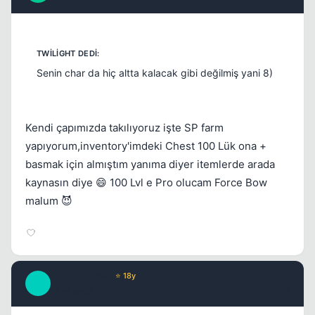
Senin char da hiç altta kalacak gibi değilmiş yani 8)
Kendi çapımızda takılıyoruz işte SP farm
yapıyorum,inventory'imdeki Chest 100 Lük ona +
basmak için almıştım yanıma diyer itemlerde arada
kaynasın diye 😄 100 Lvl e Pro olucam Force Bow
malum 😈
AnatoliaFire1
⭐ 18y
A
17 yil once
#10