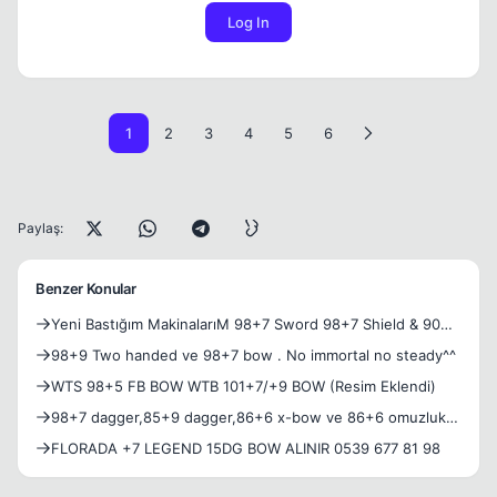
Log In
1
2
3
4
5
6
Paylaş:
Benzer Konular
Yeni Bastığım MakinalarıM 98+7 Sword 98+7 Shield & 90
+7Bow!
98+9 Two handed ve 98+7 bow . No immortal no steady^^
WTS 98+5 FB BOW WTB 101+7/+9 BOW (Resim Eklendi)
98+7 dagger,85+9 dagger,86+6 x-bow ve 86+6 omuzluk
gell =))
FLORADA +7 LEGEND 15DG BOW ALINIR 0539 677 81 98