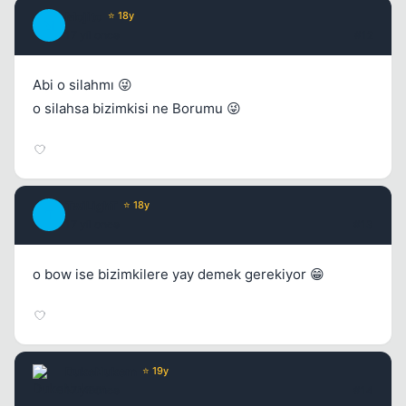
Mojito
⭐ 18y
M
17 yil once
#12
Abi o silahmı 😜
o silahsa bizimkisi ne Borumu 😜
TwiLighT
⭐ 18y
T
17 yil once
#13
o bow ise bizimkilere yay demek gerekiyor 😁
DukeNukem
⭐ 19y
17 yil once
#14