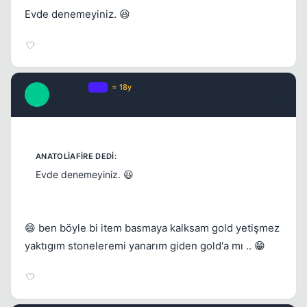
Evde denemeyiniz. 😆
EliteTurk
OP
⭐ 18y
E
17 yil once
#11
Evde denemeyiniz. 😆
😄 ben böyle bi item basmaya kalksam gold yetişmez
yaktıgım stoneleremi yanarım giden gold'a mı .. 😁