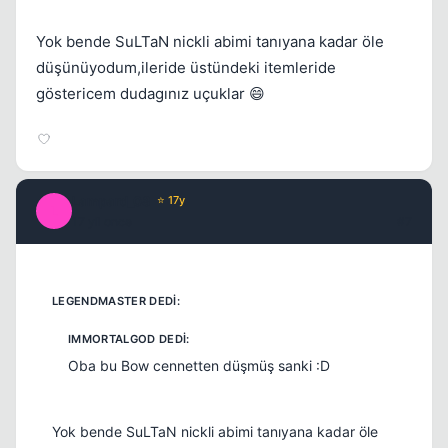
Yok bende SuLTaN nickli abimi tanıyana kadar öle
düşünüyodum,ileride üstündeki itemleride
göstericem dudagınız uçuklar 😄
Lampard_08
⭐ 17y
L
17 yil once
#7
Kapat
Oba bu Bow cennetten düşmüş sanki :D
Yok bende SuLTaN nickli abimi tanıyana kadar öle