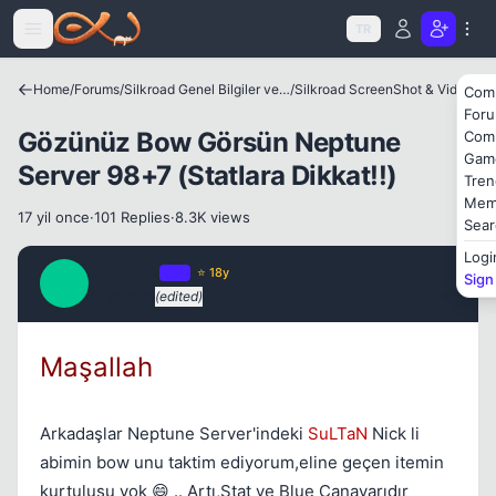
Icerige atla
TR
Home
/
Forums
/
Silkroad Genel Bilgiler ve Update Bilgileri
/
Silkroad ScreenShot & Video
Com
For
Gözünüz Bow Görsün Neptune
Com
Gam
Server 98+7 (Statlara Dikkat!!)
Tren
Mem
17 yil once
·
101 Replies
·
8.3K views
Sear
Kapat
Logi
EliteTurk
OP
⭐ 18y
Sign
E
17 yil once
(edited)
#1
Maşallah
Arkadaşlar Neptune Server'indeki
SuLTaN
Nick li
abimin bow unu taktim ediyorum,eline geçen itemin
kurtuluşu yok 😄 .. Artı,Stat ve Blue Canavarıdır