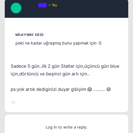
EliteTurk
OP
⭐ 18y
E
17 yil once
#20
peki ne kadar uğraşmış bunu yapmak için :S
Sadece 5 gün..ilk 2 gün Statlar için,üçüncü gün blue
için,dörtüncü ve beşinci gün artı için..
ps:yok artık dediginizi duyar gibiyim 😱 .......... 😄
Log in to write a reply.