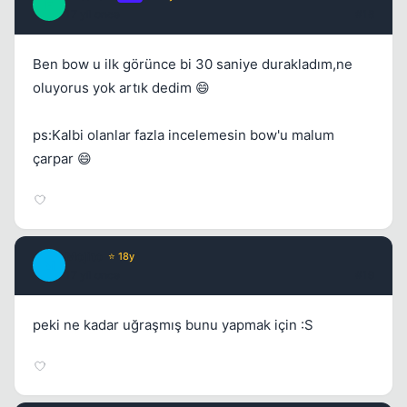
E
17 yil once
#18
Ben bow u ilk görünce bi 30 saniye durakladım,ne
oluyorus yok artık dedim 😄
ps:Kalbi olanlar fazla incelemesin bow'u malum
çarpar 😄
Mojito
⭐ 18y
M
17 yil once
#19
peki ne kadar uğraşmış bunu yapmak için :S