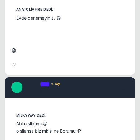
Evde denemeyiniz. 😆
😁
EliteTurk
OP
⭐ 18y
E
17 yil once
#16
Abi o silahmı 😜
o silahsa bizimkisi ne Borumu :P