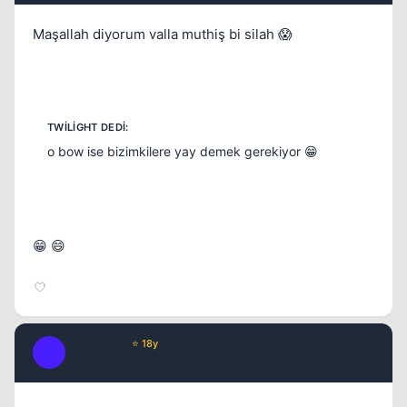
Maşallah diyorum valla muthiş bi silah 😱
o bow ise bizimkilere yay demek gerekiyor 😁
😁 😄
Fre3sTyLe
⭐ 18y
F
17 yil once
#15