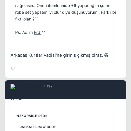
sağolasın.. Onun itemlerinide +6 yapacağım şu an
robe set yapsam iyi olur diye düşünüyorum.. Farklı bi
fikri olan ?^^
Ps: Ad'ım
Erdi
^^
Arkadaş Kurtlar Vadisi'ne girmiş çıkmış biraz. 😆
Wax Whine
⭐ 19y
17 yil once
#12