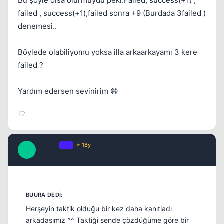
Bu şöyle olsa olurmuydu peki.Failed, success(+1) ,
failed , success(+1),failed sonra +9 (Burdada 3failed )
denemesi..
Böylede olabiliyomu yoksa illa arkaarkayamı 3 kere
failed ?
Yardım edersen sevinirim 😄
cLonny
OP
⭐ 18y
C
17 yil once
#18
Herşeyin taktik olduğu bir kez daha kanıtladı
arkadaşımız ^^ Taktiği sende çözdüğüme göre bir