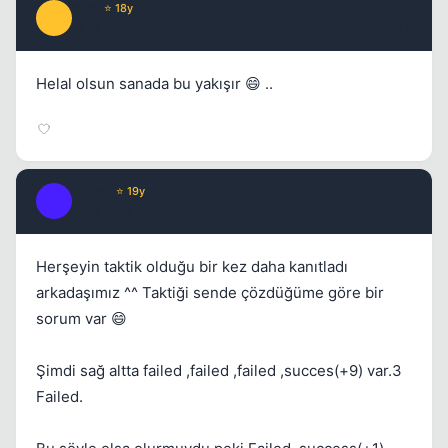
Serj
⭐ 18y
S
17 yil once
#16
Helal olsun sanada bu yakışır 😄 ..
Buura
⭐ 19y
B
17 yil once
#17
Herşeyin taktik olduğu bir kez daha kanıtladı
arkadaşımız ^^ Taktiği sende çözdüğüme göre bir
sorum var 😄
Şimdi sağ altta failed ,failed ,failed ,succes(+9) var.3
Failed.