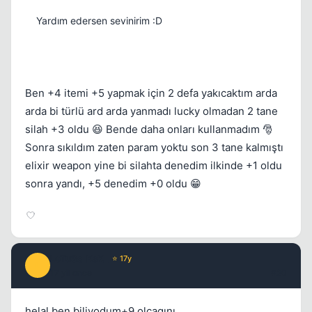
Yardım edersen sevinirim :D
Ben +4 itemi +5 yapmak için 2 defa yakıcaktım arda
arda bi türlü ard arda yanmadı lucky olmadan 2 tane
silah +3 oldu 😆 Bende daha onları kullanmadım 🎅
Sonra sıkıldım zaten param yoktu son 3 tane kalmıştı
elixir weapon yine bi silahta denedim ilkinde +1 oldu
sonra yandı, +5 denedim +0 oldu 😁
LoTuSs_KsK_
⭐ 17y
L
17 yil once
#20
helal ben biliyodum+9 olcagını