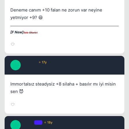
Kapat
Deneme canım +10 falan ne zorun var neyine
yetmiyor +9? 😆
[F New]
Solo
Gitarist
Paradise
⭐ 17y
P
17 yil once
#7
Immortalsız steadysiz +8 silaha + basılır mı iyi misin
sen 😈
cLonny
OP
⭐ 18y
C
17 yil once
#8