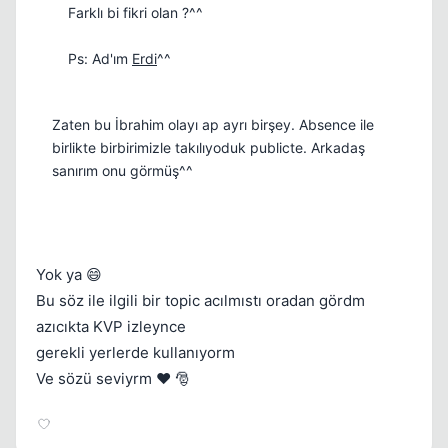
Farklı bi fikri olan ?^^
Ps: Ad'ım
Erdi
^^
Zaten bu İbrahim olayı ap ayrı birşey. Absence ile
birlikte birbirimizle takılıyoduk publicte. Arkadaş
sanırım onu görmüş^^
Yok ya 😄
Bu söz ile ilgili bir topic acılmıstı oradan gördm
azıcıkta KVP izleynce
gerekli yerlerde kullanıyorm
Ve sözü seviyrm ❤️ 🎅