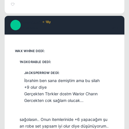
Fahmlugat
⭐ 18y
F
17 yil once
#13
İbrahim ben sana demiştim ama bu silah
+9 olur diye
Gerçekten Tbrkler dostm Warior Charın
Gercekten cok sağlam olucak...
sağolasın.. Onun itemlerinide +6 yapacağım şu
an robe set yapsam iyi olur diye düşünüyorum..