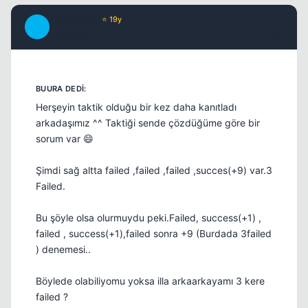
aPolyannA
⭐ 19y
A
17 yil once
#19
Herşeyin taktik olduğu bir kez daha kanıtladı
arkadaşımız ^^ Taktiği sende çözdüğüme göre bir
sorum var 😄
Şimdi sağ altta failed ,failed ,failed ,succes(+9) var.3
Failed.
Bu şöyle olsa olurmuydu peki.Failed, success(+1) ,
failed , success(+1),failed sonra +9 (Burdada 3failed
) denemesi..
Böylede olabiliyomu yoksa illa arkaarkayamı 3 kere
failed ?