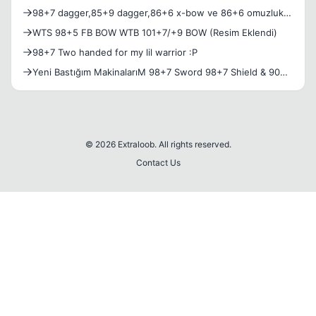
98+7 dagger,85+9 dagger,86+6 x-bow ve 86+6 omuzluk
gell =))
WTS 98+5 FB BOW WTB 101+7/+9 BOW (Resim Eklendi)
98+7 Two handed for my lil warrior :P
Yeni Bastığım MakinalarıM 98+7 Sword 98+7 Shield & 90
+7Bow!
© 2026 Extraloob. All rights reserved.
Contact Us