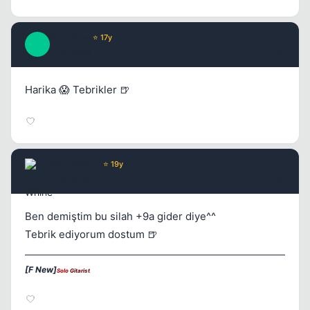
Paradise
⭐ 17y
P
17 yil once
#3
Harika 😱 Tebrikler 🍺
Wax Whine
⭐ 19y
17 yil once
#4
Kapat
Ben demiştim bu silah +9a gider diye^^
Tebrik ediyorum dostum 🍺
[F New]
Solo
Gitarist