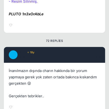
- Resim Silinmiş.
PLUTO 1n3xOrAbLe
Kapat
72 REPLIES
Truth
⭐ 18y
T
17 yil once
#2
İnanılmazın dışında charın hakkında bir yorum
yapmaya gerek yok zaten ortada bakınca kıskandım
gerçekten 😜
Gerçekten tebrikler..