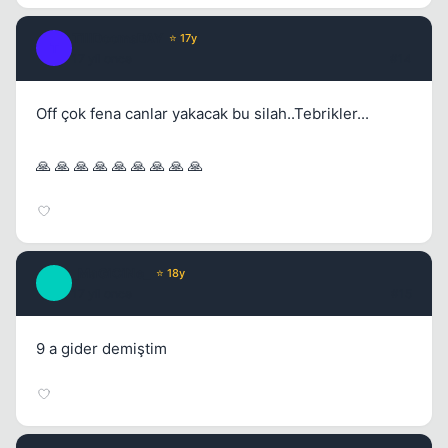
TillDoomsDAY
⭐ 17y
T
17 yil once
#14
Off çok fena canlar yakacak bu silah..Tebrikler...
🙏 🙏 🙏 🙏 🙏 🙏 🙏 🙏 🙏
_MaGiCiNe_
⭐ 18y
_
17 yil once
#15
9 a gider demiştim