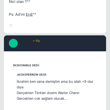
fikri olan ?^^
Ps: Ad'ım
Erdi
^^
Paradise
⭐ 17y
P
17 yil once
#11
İbrahim ben sana demiştim ama bu silah +9 olur
diye
Gerçekten Tbrkler dostm Warior Charın
Gercekten cok sağlam olucak...