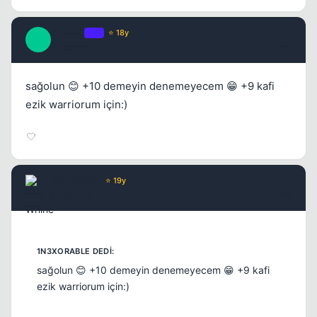
cLonny
OP
⭐ 18y
C
17 yil once
#5
sağolun 😊 +10 demeyin denemeyecem 😁 +9 kafi
ezik warriorum için:)
Wax Whine
⭐ 19y
17 yil once
#6
sağolun 😊 +10 demeyin denemeyecem 😁 +9 kafi
ezik warriorum için:)