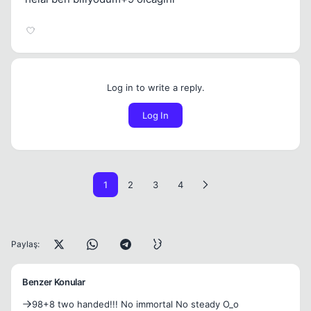
Log in to write a reply.
Log In
1
2
3
4
Paylaş:
Benzer Konular
98+8 two handed!!! No immortal No steady O_o