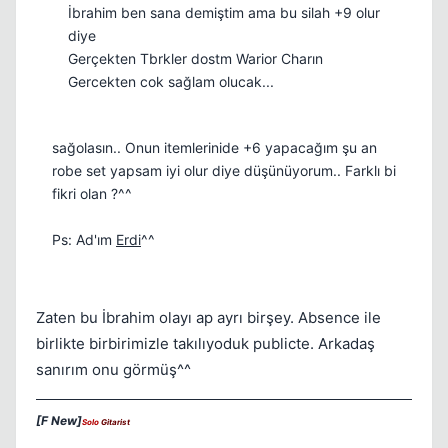
İbrahim ben sana demiştim ama bu silah +9 olur
diye
Gerçekten Tbrkler dostm Warior Charın
Gercekten cok sağlam olucak...
sağolasın.. Onun itemlerinide +6 yapacağım şu an
robe set yapsam iyi olur diye düşünüyorum.. Farklı bi
fikri olan ?^^
Ps: Ad'ım
Erdi
^^
Zaten bu İbrahim olayı ap ayrı birşey. Absence ile
birlikte birbirimizle takılıyoduk publicte. Arkadaş
sanırım onu görmüş^^
[F New]
Solo
Gitarist