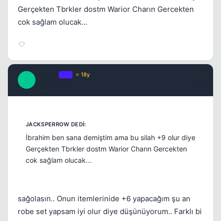
Gerçekten Tbrkler dostm Warior Charın Gercekten
cok sağlam olucak...
Kapat
cLonny
OP
⭐ 18y
C
17 yil once
#10
İbrahim ben sana demiştim ama bu silah +9 olur diye
Gerçekten Tbrkler dostm Warior Charın Gercekten
cok sağlam olucak...
sağolasın.. Onun itemlerinide +6 yapacağım şu an
robe set yapsam iyi olur diye düşünüyorum.. Farklı bi