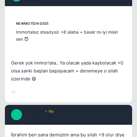
Immortalsız steadysiz +8 silaha + basılır mı iyi misin
sen 😈
Gerek yok immortala.. Ya olacak yada kaybolacak +0
olsa sanki baştan başlayacam + denemeye o silah
üzerinde 😆
Kapat
Fahmlugat
⭐ 18y
F
17 yil once
#9
İbrahim ben sana demiştim ama bu silah +9 olur diye