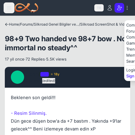
Icerige atla
Kapat
TR
Home
/
Forums
/
Silkroad Genel Bilgiler ve Update Bilgileri
/
Silkroad ScreenShot & Video
Com
For
98+9 Two handed ve 98+7 bow . No
Com
Gam
immortal no steady^^
Tren
Mem
17 yil once
·
72 Replies
·
5.5K views
Sear
Logi
cLonny
Kapat
OP
⭐ 18y
Sign
C
17 yil once
(edited)
#1
Beklenen son geldi!!!
- Resim Silinmiş.
Dün gece düşen bow'a da +7 bastım . Yakında +9'lar
gelecek^^ Beni izlemeye devam edin xP
Kapat