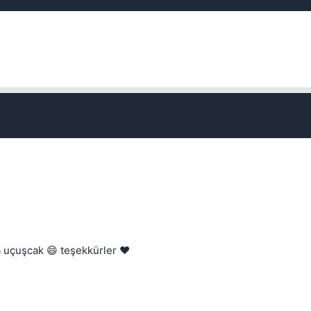
Kapat
Kapat
a uçuşcak 😄 teşekkürler ❤️
Kapat