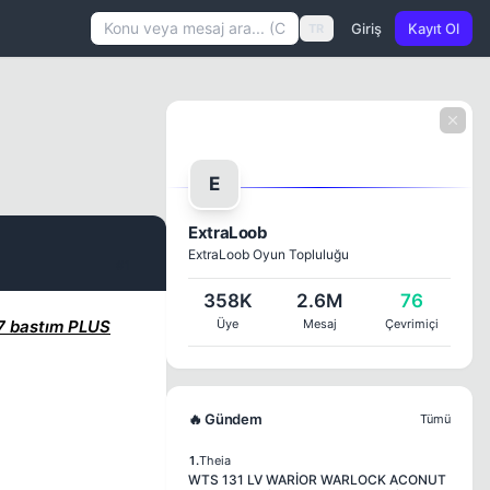
Giriş
Kayıt Ol
TR
E
ExtraLoob
ExtraLoob Oyun Topluluğu
#1
358K
2.6M
76
7 bastım PLUS
Üye
Mesaj
Çevrimiçi
🔥 Gündem
Tümü
1.
Theia
WTS 131 LV WARİOR WARLOCK ACONUT