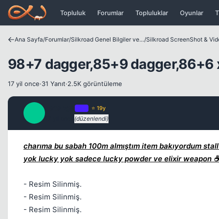
Icerige atla
Topluluk
Forumlar
Topluluklar
Oyunlar
T
Ana Sayfa
/
Forumlar
/
Silkroad Genel Bilgiler ve Update Bilgileri
/
Silkroad ScreenShot & Vi
98+7 dagger,85+9 dagger,86+6 x
17 yil once
·
31 Yanıt
·
2.5K görüntüleme
Tatanga
OP
⭐ 19y
T
17 yil once
(düzenlendi)
charıma bu sabah 100m almıştım item bakıyordum stal
yok lucky yok sadece lucky powder ve elixir weapon ☕ 
- Resim Silinmiş.
- Resim Silinmiş.
- Resim Silinmiş.