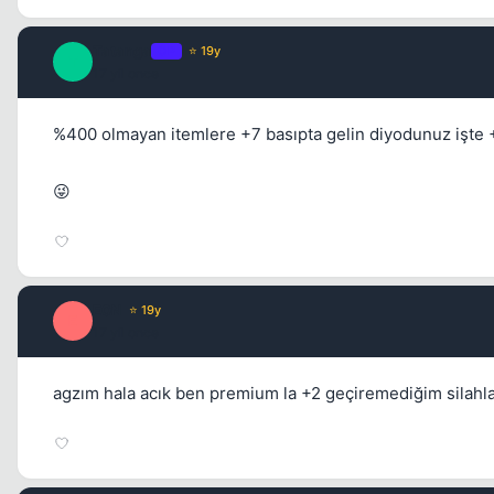
Tatanga
OP
⭐ 19y
T
17 yil once
%400 olmayan itemlere +7 basıpta gelin diyodunuz işte 
😜
E0N
⭐ 19y
E
17 yil once
agzım hala acık ben premium la +2 geçiremediğim silahl