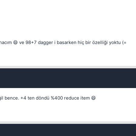
cım 😄 ve 98+7 dagger i basarken hiç bir özelliği yoktu (=
Kapat
eğil bence. +4 ten döndü %400 reduce item 😄