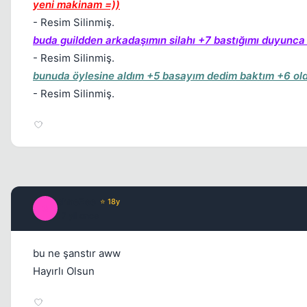
yeni makinam =))
- Resim Silinmiş.
buda guildden arkadaşımın silahı +7 bastığımı duyunc
- Resim Silinmiş.
bunuda öylesine aldım +5 basayım dedim baktım +6 ol
- Resim Silinmiş.
shneZee
⭐ 18y
S
17 yil once
bu ne şanstır aww
Hayırlı Olsun