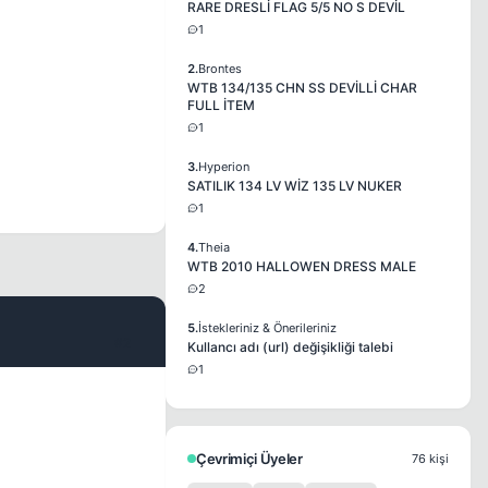
RARE DRESLİ FLAG 5/5 NO S DEVİL
1
2.
Brontes
WTB 134/135 CHN SS DEVİLLİ CHAR
FULL İTEM
1
3.
Hyperion
SATILIK 134 LV WİZ 135 LV NUKER
1
4.
Theia
WTB 2010 HALLOWEN DRESS MALE
2
5.
İstekleriniz & Önerileriniz
#2
Kullancı adı (url) değişikliği talebi
1
Çevrimiçi Üyeler
76 kişi