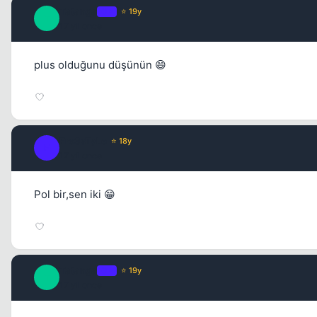
Tatanga
OP
⭐ 19y
T
17 yil once
plus olduğunu düşünün 😄
Fre3sTyLe
⭐ 18y
F
17 yil once
Pol bir,sen iki 😁
Tatanga
OP
⭐ 19y
T
17 yil once