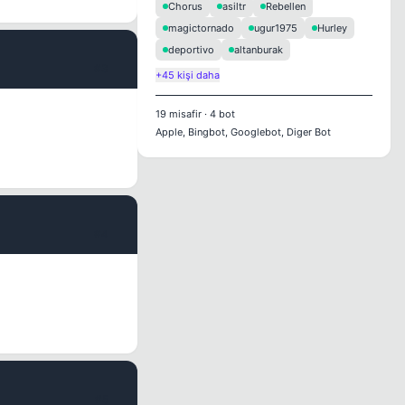
Chorus
asiltr
Rebellen
magictornado
ugur1975
Hurley
deportivo
altanburak
#3
+45 kişi daha
19
misafir
·
4
bot
Apple, Bingbot, Googlebot, Diger Bot
#4
#5