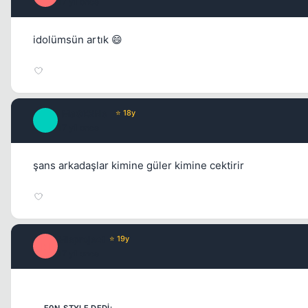
17 yil once
idolümsün artık 😄
_MaGiCiNe_
⭐ 18y
_
17 yil once
şans arkadaşlar kimine güler kimine cektirir
Misproject
⭐ 19y
M
17 yil once