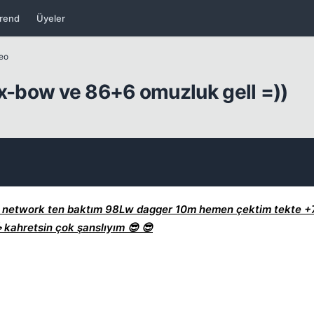
rend
Üyeler
deo
-bow ve 86+6 omuzluk gell =))
Kapat
l network ten baktım 98Lw dagger 10m hemen çektim tekte +
Kapat
kahretsin çok şanslıyım 😎 😎