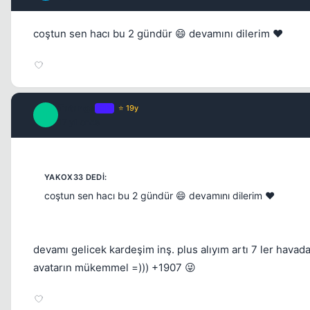
coştun sen hacı bu 2 gündür 😄 devamını dilerim ❤️
Tatanga
OP
⭐ 19y
T
17 yil once
coştun sen hacı bu 2 gündür 😄 devamını dilerim ❤️
devamı gelicek kardeşim inş. plus alıyım artı 7 ler havad
avatarın mükemmel =))) +1907 😜