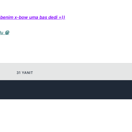
Kapat
a benim x-bow uma bas dedi =))
du 😁
Kapat
31 YANIT