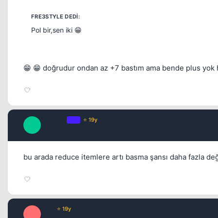
Pol bir,sen iki 😁
😁 😁 doğrudur ondan az +7 bastım ama bende plus yok ha
Tatanga
OP
⭐ 19y
T
17 yil once
bu arada reduce itemlere artı basma şansı daha fazla d
E0N
⭐ 19y
E