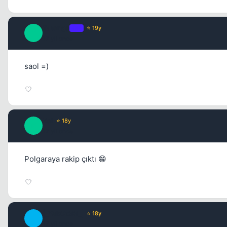
Tatanga
OP
⭐ 19y
T
17 yil once
saol =)
Kai
⭐ 18y
K
17 yil once
Polgaraya rakip çıktı 😁
|_YakOx33_|
⭐ 18y
|
17 yil once