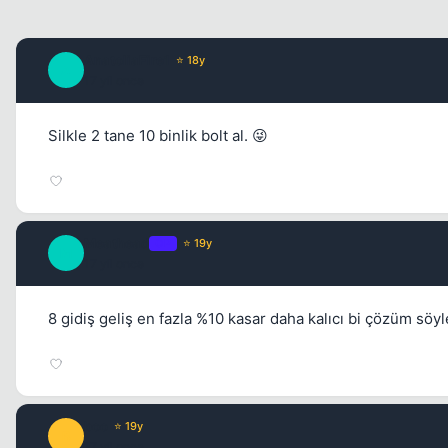
AnatoliaFire1
⭐ 18y
A
17 yil once
Silkle 2 tane 10 binlik bolt al. 😜
Meathead
OP
⭐ 19y
M
17 yil once
8 gidiş geliş en fazla %10 kasar daha kalıcı bi çözüm sö
boo
⭐ 19y
B
17 yil once