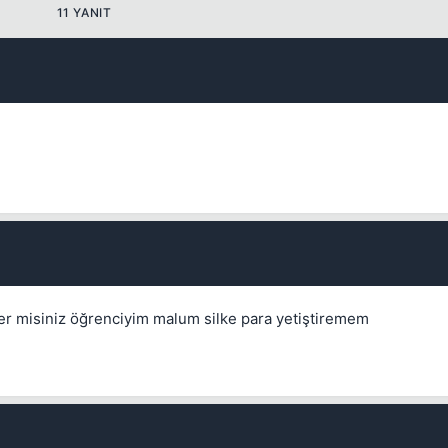
11 YANIT
Kapat
yler misiniz öğrenciyim malum silke para yetiştiremem
Kapat