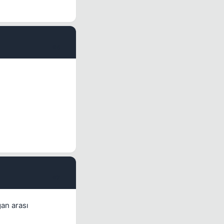
#6
#7
an arası