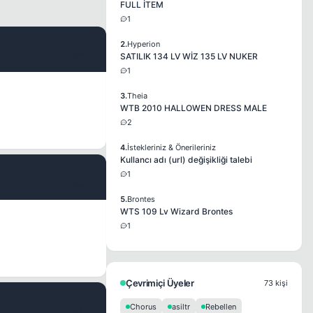
FULL İTEM
1
2.
Hyperion
#2
SATILIK 134 LV WİZ 135 LV NUKER
1
3.
Theia
WTB 2010 HALLOWEN DRESS MALE
2
4.
İstekleriniz & Önerileriniz
Kullancı adı (url) değişikliği talebi
1
#3
5.
Brontes
WTS 109 Lv Wizard Brontes
1
Çevrimiçi Üyeler
73 kişi
Chorus
asiltr
Rebellen
#4