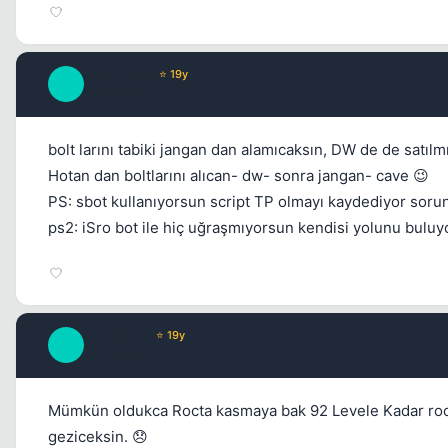
F34RL3SS
⭐ 19y
F
17 yil once
bolt larını tabiki jangan dan alamıcaksın, DW de de satılmı
Hotan dan boltlarını alıcan- dw- sonra jangan- cave 😉
PS: sbot kullanıyorsun script TP olmayı kaydediyor soru
ps2: iSro bot ile hiç uğraşmıyorsun kendisi yolunu buluy
fener1907
⭐ 19y
F
17 yil once
Mümkün oldukca Rocta kasmaya bak 92 Levele Kadar rock
geziceksin. 😞