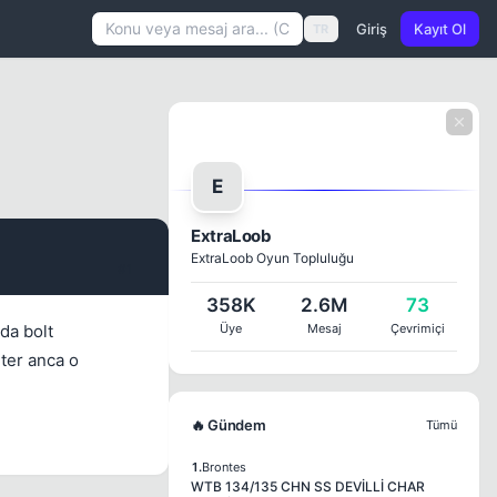
Giriş
Kayıt Ol
TR
E
ExtraLoob
ExtraLoob Oyun Topluluğu
#1
358K
2.6M
73
da bolt
Üye
Mesaj
Çevrimiçi
eter anca o
🔥 Gündem
Tümü
1.
Brontes
WTB 134/135 CHN SS DEVİLLİ CHAR