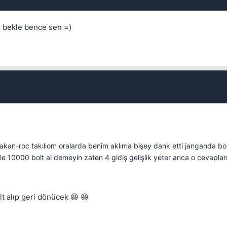
i bekle bence sen =)
Kapat
kan-roc takılıom oralarda benim aklıma bişey dank etti janganda bol
e 10000 bolt al demeyin zaten 4 gidiş gelişlik yeter anca o cevaplar
t alıp geri dönücek 😆 😆