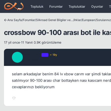
Icerige atla
Topluluk
Forumlar
Topluluklar
Oyunlar
T
Ana Sayfa
/
Forumlar
/
Silkroad Genel Bilgiler ve Update Bilgileri
/
Irklar
/
European
/
Sorularını
crossbow 90-100 arası bot ile k
17 yil once
·
11 Yanıt
·
3.9K görüntüleme
Meathead
OP
⭐ 19y
M
17 yil once
selam arkadaşlar benim 84 lv xbow carım var şimdi takla
satılmıyor 90-100 arası char bottayken nası kasıcam nerde
cevaplarınızı bekliyorum