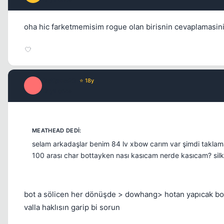
oha hic farketmemisim rogue olan birisnin cevaplamasin
fsdfqwe23
⭐ 18y
F
17 yil once
selam arkadaşlar benim 84 lv xbow carım var şimdi taklama
100 arası char bottayken nası kasıcam nerde kasıcam? silkl
bot a sölicen her dönüşde > dowhang> hotan yapıcak bol
valla haklısın garip bi sorun