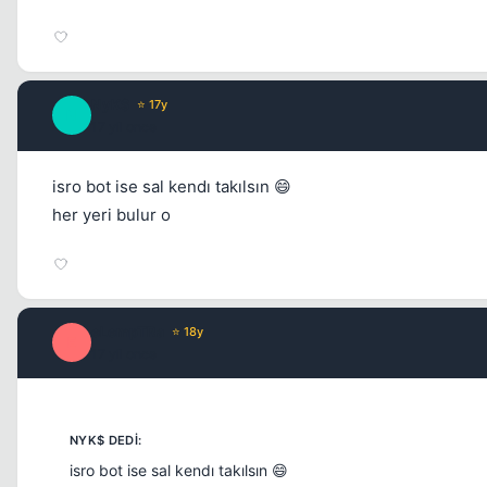
NyK$
⭐ 17y
N
17 yil once
isro bot ise sal kendı takılsın 😄
her yeri bulur o
eLempTRa
⭐ 18y
E
17 yil once
isro bot ise sal kendı takılsın 😄