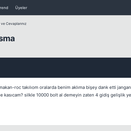
rend
Üyeler
z ve Cevaplarınız
asma
Kapat
makan-roc takılıom oralarda benim aklıma bişey dank etti jangan
 kasıcam? silkle 10000 bolt al demeyin zaten 4 gidiş gelişlik y
Kapat