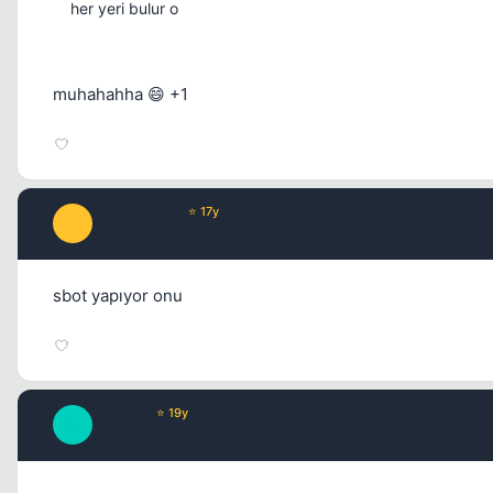
her yeri bulur o
muhahahha 😄 +1
Dark_KnighT
⭐ 17y
D
17 yil once
sbot yapıyor onu
MicroEx
⭐ 19y
M
17 yil once