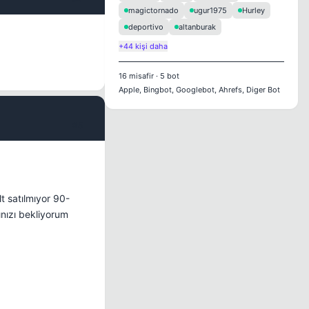
magictornado
ugur1975
Hurley
deportivo
altanburak
+44 kişi daha
16
misafir
·
5
bot
Apple, Bingbot, Googlebot, Ahrefs, Diger Bot
#5
t satılmıyor 90-
ınızı bekliyorum