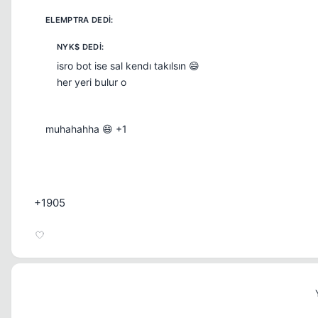
isro bot ise sal kendı takılsın 😄
her yeri bulur o
muhahahha 😄 +1
+1905