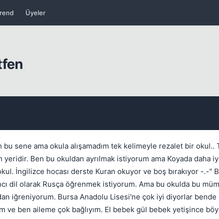
rend
Üyeler
tfen
Kapat
 bu sene ama okula alışamadım tek kelimeyle rezalet bir okul.. 
 yeridir. Ben bu okuldan ayrılmak istiyorum ama Koyada daha iyi b
ul. İngilizce hocası derste Kuran okuyor ve boş bırakıyor -.-" B
bancı dil olarak Rusça öğrenmek istiyorum. Ama bu okulda bu müm
an iğreniyorum. Bursa Anadolu Lisesi'ne çok iyi diyorlar bende 
m ve ben aileme çok bağlıyım. El bebek gül bebek yetişince böyl