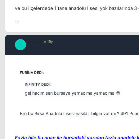
ve bu ilçelerdede 1 tane anadolu lisesi yok bazılarında 3-
Caprice
⭐ 19y
C
17 yil once
gel hacım sen bursaya yamacıma yamacıma 😆
Bro bu Bırsa Anadolu Lisesi nasıldır bilgin var mı ? 491 Puan
Fazla bile,bu puan ile bursadaki yarıdan fazla anadolu li