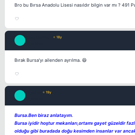
Bro bu Bırsa Anadolu Lisesi nasıldır bilgin var mı ? 491 P
AnatoliaFire1
⭐ 18y
A
17 yil once
Bırak Bursa'yı ailenden ayrılma. 😆
Caprice
⭐ 19y
C
17 yil once
Bursa.Ben biraz anlatayım.
Bursa iyidir hoştur mekanları,ortamı gayet güzeldir faz
olduğu gibi buradada doğu kesimden insanlar var ancak d