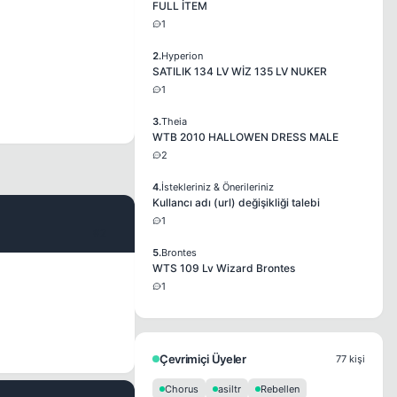
FULL İTEM
1
2.
Hyperion
SATILIK 134 LV WİZ 135 LV NUKER
1
3.
Theia
WTB 2010 HALLOWEN DRESS MALE
2
4.
İstekleriniz & Önerileriniz
Kullancı adı (url) değişikliği talebi
1
#2
5.
Brontes
WTS 109 Lv Wizard Brontes
1
Çevrimiçi Üyeler
77 kişi
Chorus
asiltr
Rebellen