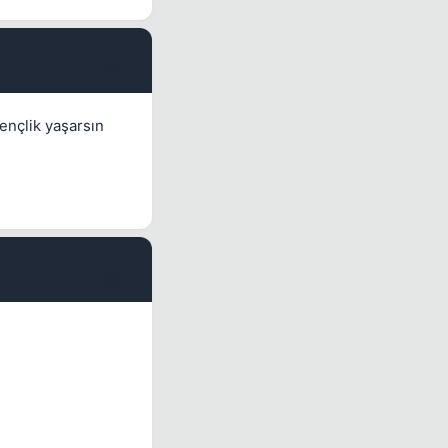
#5
gençlik yaşarsın
#6