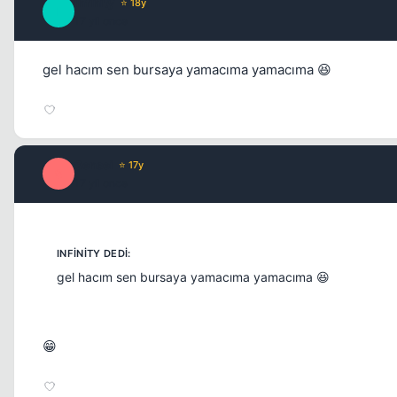
Infinity
⭐ 18y
I
17 yil once
gel hacım sen bursaya yamacıma yamacıma 😆
Sensei
⭐ 17y
S
17 yil once
gel hacım sen bursaya yamacıma yamacıma 😆
😁