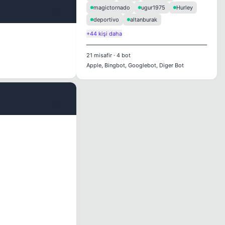
magictornado
ugur1975
Hurley
#3
deportivo
altanburak
+44 kişi daha
21
misafir
·
4
bot
Apple, Bingbot, Googlebot, Diger Bot
#4