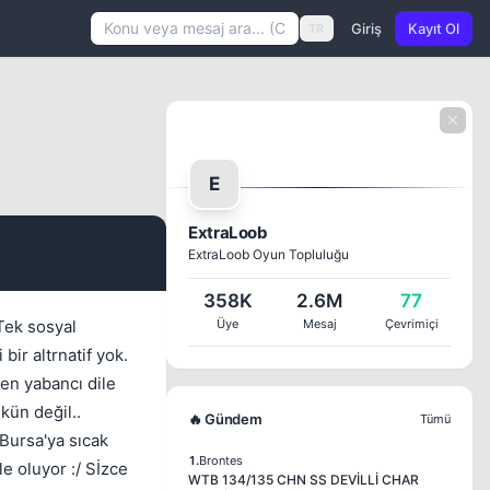
Giriş
Kayıt Ol
TR
E
ExtraLoob
ExtraLoob Oyun Topluluğu
#1
358K
2.6M
77
Tek sosyal
Üye
Mesaj
Çevrimiçi
ir altrnatif yok.
en yabancı dile
kün değil..
🔥 Gündem
Tümü
Bursa'ya sıcak
1.
Brontes
e oluyor :/ Sİzce
WTB 134/135 CHN SS DEVİLLİ CHAR