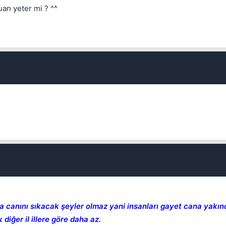
uan yeter mi ? ^^
la canını sıkacak şeyler olmaz yani insanları gayet cana yakın
iğer il illere göre daha az.