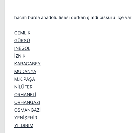
hacım bursa anadolu lisesi derken şimdi bissürü ilçe var 
GEMLİK
GÜRSÜ
İNEGÖL
İZNİK
KARACABEY
MUDANYA
M.K.PAŞA
NİLÜFER
ORHANELİ
ORHANGAZİ
OSMANGAZİ
YENİŞEHİR
YILDIRIM