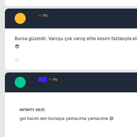
Prada
⭐ 19y
P
17 yil once
Bursa güzeldir. Varoşu çok varoş elite kesim fazlasıyla e
😎
Furina
OP
⭐ 19y
F
17 yil once
gel hacım sen bursaya yamacıma yamacıma 😆