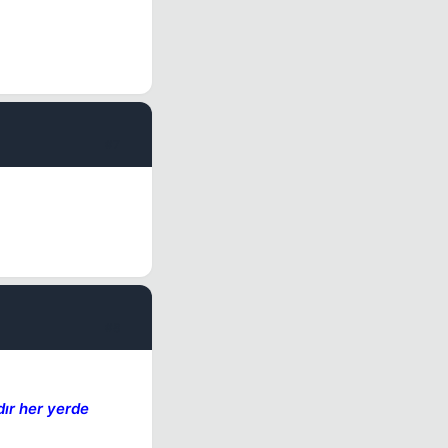
#7
#8
dır her yerde