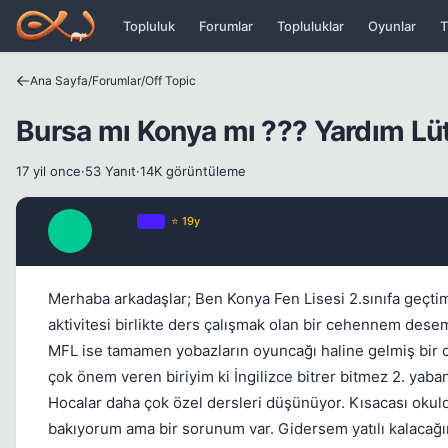
Icerige atla
Topluluk
Forumlar
Topluluklar
Oyunlar
T
Ana Sayfa
/
Forumlar
/
Off Topic
Bursa mı Konya mı ??? Yardım Lü
17 yil once
·
53 Yanıt
·
14K görüntüleme
Furina
OP
⭐ 19y
F
17 yil once
Merhaba arkadaşlar; Ben Konya Fen Lisesi 2.sınıfa geçtim
aktivitesi birlikte ders çalışmak olan bir cehennem desem
MFL ise tamamen yobazların oyuncağı haline gelmiş bir ok
çok önem veren biriyim ki İngilizce bitrer bitmez 2. ya
Hocalar daha çok özel dersleri düşünüyor. Kısacası okuld
bakıyorum ama bir sorunum var. Gidersem yatılı kalacağı