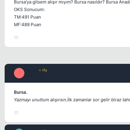
Bursa'ya gitsem alışır mıyım? Bursa nasıldır? Bursa Anadolu
OKS Sonucum:
TM:491 Puan
MF:489 Puan
Sensei
⭐ 17y
S
17 yil once
Bursa.
Yazmayı unuttum alışırsın.İlk zamanlar sor gelir biraz t