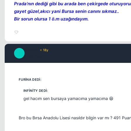
Prada'nın dediği gibi bu arada ben çekirgede oturuyoru
gayet güzel,akıcı yani Bursa senin canını sıkmaz..
Bir sorun olursa 1 ö.m uzağındayım.
Infinity
⭐ 18y
I
17 yil once
gel hacım sen bursaya yamacıma yamacıma 😆
Bro bu Bırsa Anadolu Lisesi nasıldır bilgin var mı ? 491 Puan