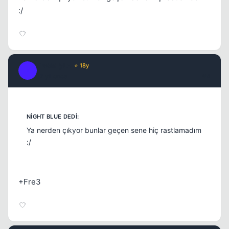
:/
Kapat
Fre3sTyLe
⭐ 18y
F
17 yil once
#4
Ya nerden çıkyor bunlar geçen sene hiç rastlamadım
:/
+Fre3