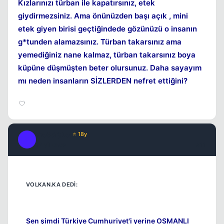
Kızlarınızı türban ile kapatırsınız, etek
giydirmezsiniz. Ama önünüzden başı açık , mini
etek giyen birisi geçtiğindede gözünüzü o insanın
g*tunden alamazsınız. Türban takarsınız ama
yemediğiniz nane kalmaz, türban takarsınız boya
küpüne düşmüşten beter olursunuz. Daha sayayım
mı neden insanların SİZLERDEN nefret ettiğini?
Fre3sTyLe
⭐ 18y
F
17 yil once
#11
Sen şimdi Türkiye Cumhuriyet'i yerine OSMANLI