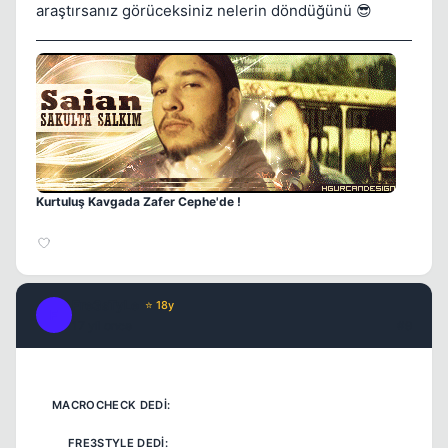
araştırsanız görüceksiniz nelerin döndüğünü 😎
Kapat
Kurtuluş Kavgada Zafer Cephe'de !
Fre3sTyLe
⭐ 18y
Kapat
F
17 yil once
#9