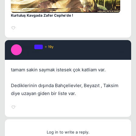
Kurtuluş Kavgada Zafer Cephe'de !
Macro
OP
⭐ 19y
M
17 yil once
#20
tamam sakin saymak istesek çok katliam var.
Dediklerinin dışında Bahçelievler, Beyazıt , Taksim
diye uzayan giden bir liste var.
Log in to write a reply.