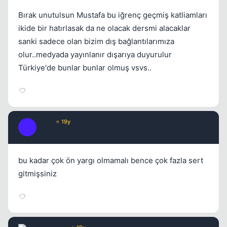
Bırak unutulsun Mustafa bu iğrenç geçmiş katliamları
ikide bir hatırlasak da ne olacak dersmi alacaklar
sanki sadece olan bizim dış bağlantılarımıza
olur..medyada yayınlanır dışarıya duyurulur
Türkiye'de bunlar bunlar olmuş vsvs..
Kobe
⭐ 19y
K
17 yil once
#18
bu kadar çok ön yargı olmamalı bence çok fazla sert
gitmişsiniz