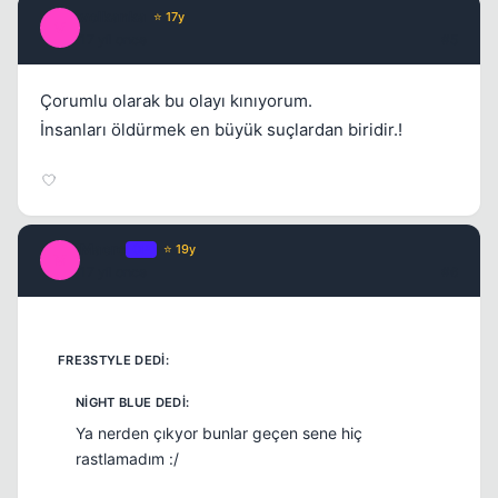
volkanka
⭐ 17y
V
17 yil once
#5
Çorumlu olarak bu olayı kınıyorum.
İnsanları öldürmek en büyük suçlardan biridir.!
Kapat
Macro
OP
⭐ 19y
M
17 yil once
#6
Ya nerden çıkyor bunlar geçen sene hiç
rastlamadım :/