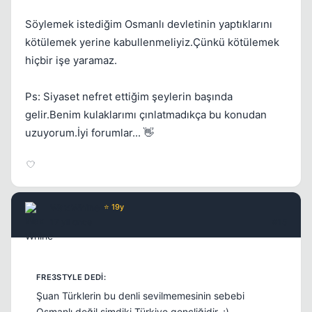
Söylemek istediğim Osmanlı devletinin yaptıklarını
kötülemek yerine kabullenmeliyiz.Çünkü kötülemek
hiçbir işe yaramaz.
Ps: Siyaset nefret ettiğim şeylerin başında
gelir.Benim kulaklarımı çınlatmadıkça bu konudan
uzuyorum.İyi forumlar... 👋
Wax Whine
⭐ 19y
17 yil once
#15
Şuan Türklerin bu denli sevilmemesinin sebebi
Osmanlı değil şimdiki Türkiye gençliğidir. ;)