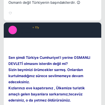
Osmanlı değil Türkiyenin başındakilerdir. 😉
volkanka
⭐ 17y
V
17 yil once
#10
Sen şimdi Türkiye Cumhuriyet'i yerine OSMANLI
DEVLETİ olmasını isterdin değil mi?
Sizin beyninizi örümcekler sarmış. Onlardan
kurtulmadığınız sürece sevilmemeye devam
edeceksiniz.
Kızlarınızı eve kapatırsınız , Ülkemize turistik
amaçlı gelen bayanlara sarkarsınız,tecavüz
edersiniz, o da yetmez öldürürsünüz.