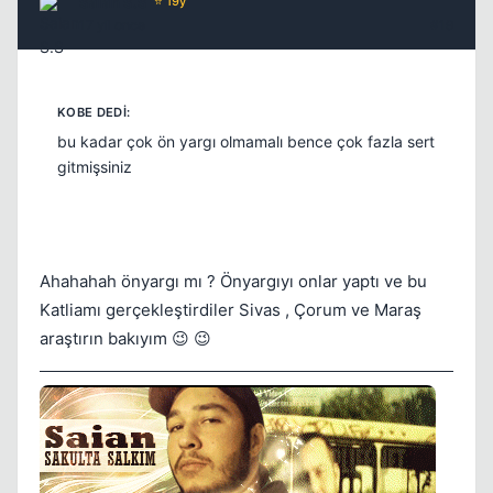
Saian S.S
⭐ 19y
17 yil once
#19
bu kadar çok ön yargı olmamalı bence çok fazla sert
gitmişsiniz
Ahahahah önyargı mı ? Önyargıyı onlar yaptı ve bu
Katliamı gerçekleştirdiler Sivas , Çorum ve Maraş
araştırın bakıyım 😉 😉