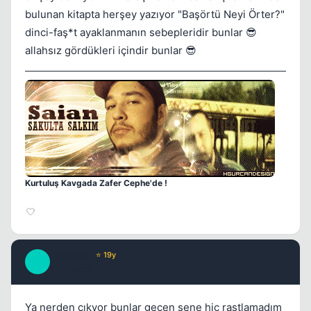
bulunan kitapta herşey yazıyor "Başörtü Neyi Örter?"
dinci-faş*t ayaklanmanın sebepleridir bunlar 😎
allahsız gördükleri içindir bunlar 😎
Kapat
Kurtuluş Kavgada Zafer Cephe'de !
Presence
⭐ 19y
P
17 yil once
#3
Ya nerden çıkyor bunlar geçen sene hiç rastlamadım