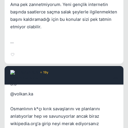
Ama pek zannetmiyorum. Yeni gençlik internetin
başında saatlerce saçma salak şeylerle ilgilenmekten
başını kaldıramadığı için bu konular sizi pek tatmin
etmiyor olabilir.
...
Saian S.S
⭐ 19y
17 yil once
#8
@volkan.ka
Osmanlının k*çı kırık savaşlarını ve planlarını
anlatıyorlar hep ve savunuyorlar ancak biraz
wikipedia.org'a girip neyi merak ediyorsanız