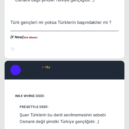
Türk gençleri mi yoksa Türklerin başındakiler mi ?
[F New]
Solo
Gitarist
Fre3sTyLe
⭐ 18y
F
17 yil once
#16
Şuan Türklerin bu denli sevilmemesinin sebebi
Osmanlı değil şimdiki Türkiye gençliğidir. ;)