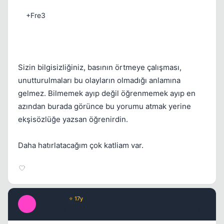
+Fre3
Sizin bilgisizliğiniz, basının örtmeye çalışması,
unutturulmaları bu olayların olmadığı anlamına
gelmez. Bilmemek ayıp değil öğrenmemek ayıp en
azından burada görünce bu yorumu atmak yerine
ekşisözlüğe yazsan öğrenirdin.
Daha hatırlatacağım çok katliam var.
volkanka
⭐ 17y
V
17 yil once
#7