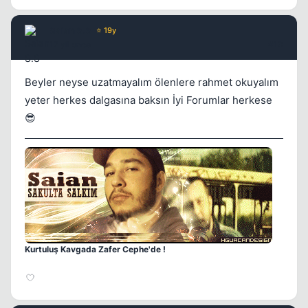
Saian S.S
⭐ 19y
17 yil once
#13
Beyler neyse uzatmayalım ölenlere rahmet okuyalım
yeter herkes dalgasına baksın İyi Forumlar herkese
😎
Kurtuluş Kavgada Zafer Cephe'de !