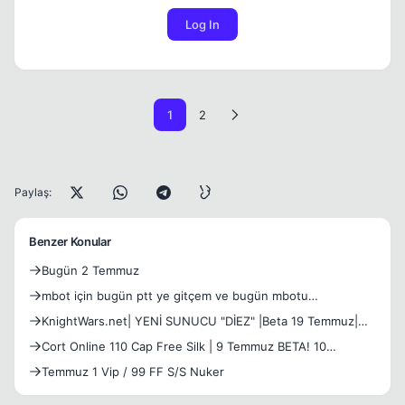
Log In
1
2
Paylaş:
Benzer Konular
Bugün 2 Temmuz
mbot için bugün ptt ye gitçem ve bugün mbotu
alabilirmiyim ?
KnightWars.net| YENİ SUNUCU "DİEZ" |Beta 19 Temmuz|
|Official 26 TEMMUZ Cuma 21.00!| | v1299 Homeko
Cort Online 110 Cap Free Silk | 9 Temmuz BETA! 10
TEMMUZ AÇI
Temmuz 1 Vip / 99 FF S/S Nuker