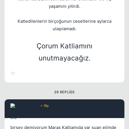
yaşamını yitirdi.
Katledilenlerin birçoğunun cesetlerine aylarca
ulaşılamadı.
Çorum Katliamını
unutmayacağız.
29 REPLIES
Saian S.S
⭐ 19y
17 yil once
#2
birşey demiyorum Maraş Katliamıda var şuan elimde