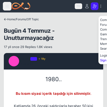
Icerige atla
TR
Home
/
Forums
/
Off Topic
Com
For
Bugün 4 Temmuz -
Com
Gam
Unutturmayacağız
Tren
Mem
17 yil once
·
29 Replies
·
1.8K views
Sear
Logi
Macro
OP
⭐ 19y
Sign
M
17 yil once
#1
1980..
Kapat
Bu kısım siyasi içerik taşıdığı için silinmiştir.
Katliamda 26, önceki saldırılarla beraber 50 kişi