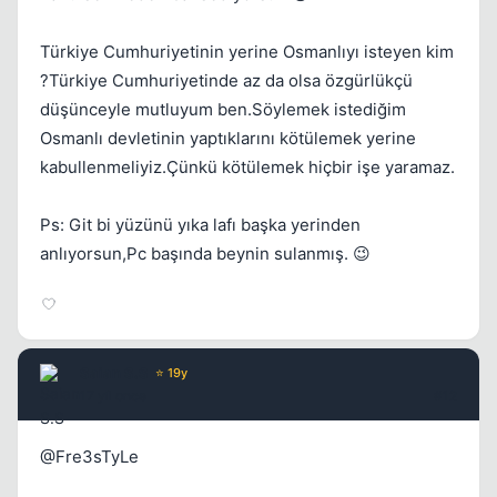
Türkiye Cumhuriyetinin yerine Osmanlıyı isteyen kim
?Türkiye Cumhuriyetinde az da olsa özgürlükçü
düşünceyle mutluyum ben.Söylemek istediğim
Osmanlı devletinin yaptıklarını kötülemek yerine
kabullenmeliyiz.Çünkü kötülemek hiçbir işe yaramaz.
Ps: Git bi yüzünü yıka lafı başka yerinden
anlıyorsun,Pc başında beynin sulanmış. 😉
Saian S.S
⭐ 19y
17 yil once
#12
@Fre3sTyLe