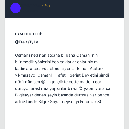
Fre3sTyLe
⭐ 18y
F
17 yil once
#14
@Fre3sTyLe
Osmanlı nedir anlatsana bi bana Osmanlı'nın
bilinmedik yönlerini hep saklarlar onlar hiç mi
kadınlara tecavüz etmemiş onlar kimdir Atatürk
yıkmasaydı Osmanlı Hilafet - Şeriat Devletini şimdi
görürdün sen 😎 + gençlikte nette madem çok
duruyor araştırma yapsınlar biraz 😎 yapmıyorlarsa
Bilgisayar denen şeyin başında durmasınlar bence
adı üstünde Bilgi - Sayar neyse İyi Forumlar 8)