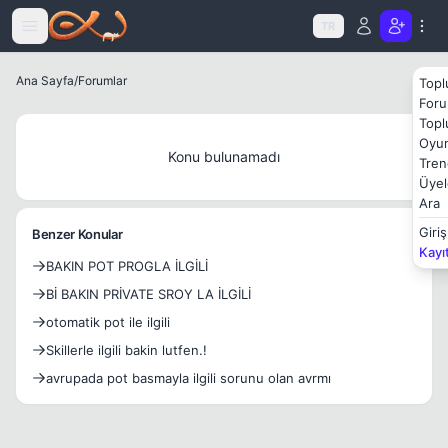
Icerige atla
TR
Ana Sayfa
/
Forumlar
Topl
Foru
Topl
Oyun
Konu bulunamadı
Tren
Üyel
Ara
Giriş
Benzer Konular
Kayı
BAKIN POT PROGLA İLGİLİ
Bİ BAKIN PRİVATE SROY LA İLGİLİ
otomatik pot ile ilgili
Skillerle ilgili bakin lutfen.!
avrupada pot basmayla ilgili sorunu olan avrmı