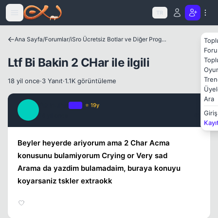
Icerige atla
TR
Ana Sayfa
/
Forumlar
/
iSro Ücretsiz Botlar ve Diğer Programlar
Topl
Kapat
Foru
Ltf Bi Bakin 2 CHar ile ilgili
Topl
Oyun
Tren
18 yil once
·
3 Yanıt
·
1.1K görüntüleme
Üyel
Ara
Samuraj
OP
⭐ 19y
S
Giriş
18 yil once
#1
Kayı
Beyler heyerde ariyorum ama 2 Char Acma
konusunu bulamiyorum Crying or Very sad
Arama da yazdim bulamadaim, buraya konuyu
koyarsaniz tskler extraokk