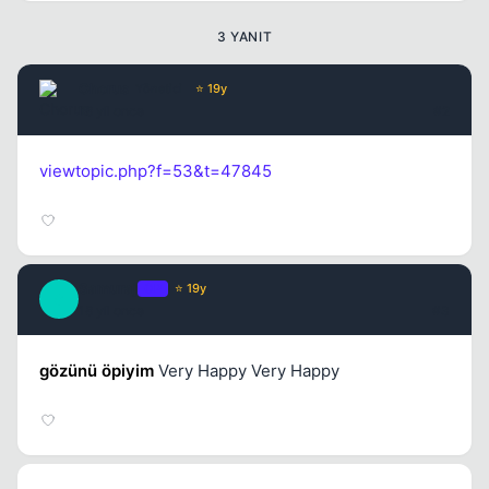
3 YANIT
Chorus
Yönetici
⭐ 19y
18 yil once
#2
viewtopic.php?f=53&t=47845
Samuraj
OP
⭐ 19y
S
18 yil once
#3
gözünü öpiyim
Very Happy Very Happy