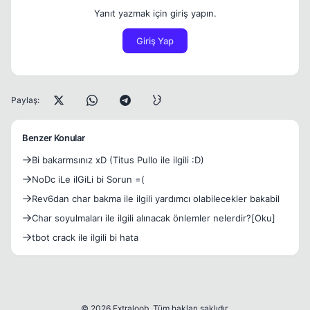
Yanıt yazmak için giriş yapın.
Giriş Yap
Paylaş:
Benzer Konular
Bi bakarmsınız xD (Titus Pullo ile ilgili :D)
NoDc iLe ilGiLi bi Sorun =(
Rev6dan char bakma ile ilgili yardımcı olabilecekler bakabil
Char soyulmaları ile ilgili alınacak önlemler nelerdir?[Oku]
tbot crack ile ilgili bi hata
© 2026 Extraloob. Tüm hakları saklıdır.