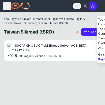
Icerige atla
TR
Ana Sayfa
/
Forumlar
/
Silkroad Genel Bilgiler ve Update Bilgileri
/
Topl
Resmi Silkroad Sürümleri
/
Taiwan Silkroad (tSRO)
Foru
Topl
Taiwan Silkroad (tSRO)
Yeni Konu
Oyun
Tren
Üyel
80 CAP CH & EU Official Silkroad Geliyor! AÇIK BETA
Ara
12.12.2019
Giriş
Burak Yoğun
·
6 yil once
·
162
78K
Kayı