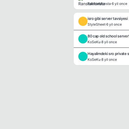
RanstaMonsta
·
6 yil once
isro gibi server tavsiyesi
S
StyleSheet
·
6 yil once
80 cap old school server
K
KoSeKu
·
8 yil once
Hayalimdeki sro private s
K
KoSeKu
·
8 yil once