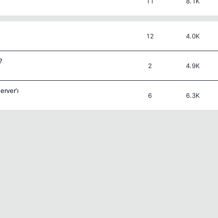
11
8.1K
12
4.0K
?
2
4.9K
erver'ı
6
6.3K