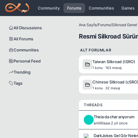
Icerige atla
Community
Forums
Communities
Games
Ana Sayfa
/
Forums
/
Silkroad Genel B
All Discussions
Resmi Silkroad Sürüm
All Forums
Communities
ALT FORUMLAR
Personal Feed
Taiwan Silkroad (tSRO)
1 konu · 163 mesaj
Trending
Chinese Silkroad (cSRO
Tags
1 konu · 32 mesaj
THREADS
Theia da char arıyorum
A
anilllllaaa
·
2 yil once
DarkJokes Gel Gör Neler