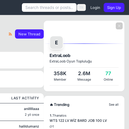
Login
Sign Up
TR
New Thread
E
ExtraLoob
ExtraLoob Oyun Topluluğu
358K
2.6M
77
Member
Message
Online
LAST ACTIVITY
🔥 Trending
See all
anilllllaaa
2 yil once
1.
Thanatos
WTS 122 LV WİZ BARD JOB 100 LV
halildumanz
1