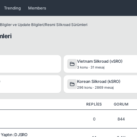
Trending
Members
ilgiler ve Update Bilgileri
/
Resmi Silkroad Sürümleri
leri
Vietnam Silkroad (vSRO)
3 konu · 31 mesaj
)
Korean Silkroad (kSRO)
296 konu · 2869 mesaj
REPLIES
GORUM
0
844
 Yaptın :D JSRO