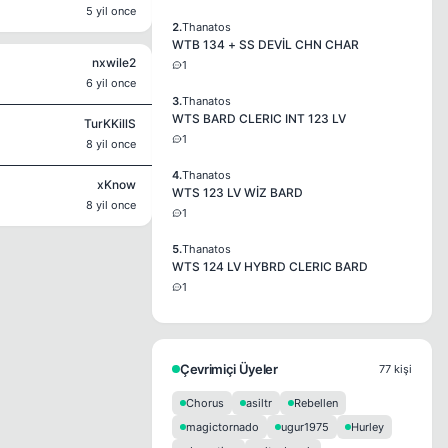
5 yil once
2.
Thanatos
WTB 134 + SS DEVİL CHN CHAR
nxwile2
1
6 yil once
3.
Thanatos
WTS BARD CLERIC INT 123 LV
TurKKillS
1
8 yil once
4.
Thanatos
xKnow
WTS 123 LV WİZ BARD
8 yil once
1
5.
Thanatos
WTS 124 LV HYBRD CLERIC BARD
1
Çevrimiçi Üyeler
77 kişi
Chorus
asiltr
Rebellen
magictornado
ugur1975
Hurley